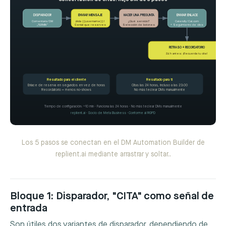
DISPARADOR
ENVIAR MENSAJE
HACER UNA PREGUNTA
ENVIAR ENLACE
Comentario/DM
¡Hola {{username}}!
¿Qué servicio?
Calendly/Cal.com
„TERMIN“
Genial que reserves
Selección de botones
+ Seguimiento de clics
RETRASO + RECORDATORIO
24 h antes: ¡Recuerda tu cita!
Resultado para el cliente
Resultado para ti
Enlace de reserva en segundos en vez de horas
Citas las 24 horas, incluso a las 23:00
Recordatorio = menos no-shows
No más teclear DMs manualmente
Tiempo de configuración: ~10 min · Funciona las 24 horas · No más teclear DMs manualmente
replient.ai · Socio de Meta Business · Conforme al RGPD
Los 5 pasos se conectan en el DM Automation Builder de
replient.ai mediante arrastrar y soltar..
Bloque 1: Disparador, "CITA" como señal de
entrada
Son útiles dos variantes de disparador, dependiendo de