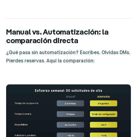
Manual vs. Automatización: la
comparación directa
¿Qué pasa sin automatización? Escribes. Olvidas DMs.
Pierdes reservas. Aquí la comparación:
Esfuerzo semanal: 30 solicitudes de cita
Manuell
Automation
Tiempo de respuesta
2 a 6 horas
Segundos
Tiempo/semana
~5 horas
10 min de configuración
Disponibilidad
de 9 a 18 h
24/7
Solicitudes perdidas
~40 %
~0 %