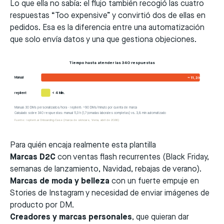
Lo que ella no sabía: el flujo también recogió las cuatro
respuestas “Too expensive” y convirtió dos de ellas en
pedidos. Esa es la diferencia entre una automatización
que solo envía datos y una que gestiona objeciones.
Tiempo hasta atender las 340 respuestas
Manual
~ 11,3 h
replient
< 4 Min.
Manual: 30 DMs personalizados/hora · replient: ~90 DMs/minuto por cuenta de marca
Calculado sobre 340 respuestas: manual 11,3 h (1,7 jornadas laborales completas) vs. 3,8 min automatizado
Fuente: replient.ai Onboarding-Case (marca de skincare, Viena, abril de 2026)
Para quién encaja realmente esta plantilla
Marcas D2C
con ventas flash recurrentes (Black Friday,
semanas de lanzamiento, Navidad, rebajas de verano).
Marcas de moda y belleza
con un fuerte empuje en
Stories de Instagram y necesidad de enviar imágenes de
producto por DM.
Creadores y marcas personales
, que quieran dar