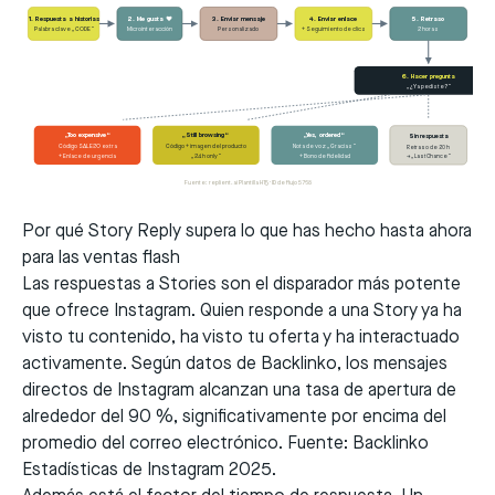
1. Respuesta a historias
2. Me gusta ❤
3. Enviar mensaje
4. Enviar enlace
5. Retraso
Palabra clave „CODE“
Microinteracción
Personalizado
+ Seguimiento de clics
2 horas
6. Hacer pregunta
„¿Ya pediste?“
„Too expensive“
„Still browsing“
„Yes, ordered“
Sin respuesta
Código SALE20 extra
Código + imagen del producto
Nota de voz „Gracias“
Retraso de 20 h
+ Enlace de urgencia
„24 h only“
+ Bono de fidelidad
→ „Last Chance“
Fuente: replient.ai Plantilla H15 · ID de flujo 5768
Por qué Story Reply supera lo que has hecho hasta ahora
para las ventas flash
Las respuestas a Stories son el disparador más potente
que ofrece Instagram. Quien responde a una Story ya ha
visto tu contenido, ha visto tu oferta y ha interactuado
activamente. Según datos de Backlinko, los mensajes
directos de Instagram alcanzan una tasa de apertura de
alrededor del 90 %, significativamente por encima del
promedio del correo electrónico. Fuente:
Backlinko
Estadísticas de Instagram 2025
.