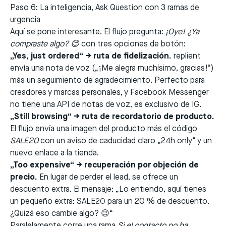
Paso 6: La inteligencia, Ask Question con 3 ramas de
urgencia
Aquí se pone interesante. El flujo pregunta:
¡Oye! ¿Ya
compraste algo? 😊
con tres opciones de botón:
„Yes, just ordered“ → ruta de fidelización.
replient
envía una nota de voz („¡Me alegra muchísimo, gracias!“)
más un seguimiento de agradecimiento. Perfecto para
creadores y marcas personales, y Facebook Messenger
no tiene una API de notas de voz, es exclusivo de IG.
„Still browsing“ → ruta de recordatorio de producto.
El flujo envía una imagen del producto más el código
SALE20
con un aviso de caducidad claro „24h only“ y un
nuevo enlace a la tienda.
„Too expensive“ → recuperación por objeción de
precio.
En lugar de perder el lead, se ofrece un
descuento extra. El mensaje: „Lo entiendo, aquí tienes
un pequeño extra: SALE20 para un 20 % de descuento.
¿Quizá eso cambie algo? 😉“
Paralelamente corre una rama
Si el contacto no ha