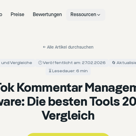
o
Preise
Bewertungen
Ressourcen
←
Alle Artikel durchsuchen
s und Vergleiche
🕖 Veröffentlicht am: 27.02.2026
🔄 Aktualis
⏳ Lesedauer: 6 min
Tok Kommentar Manage
are: Die besten Tools 2
Vergleich