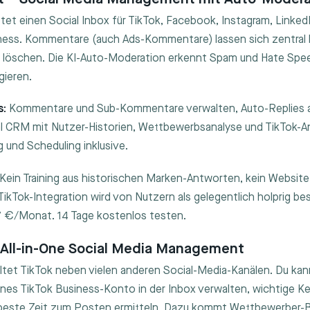
et einen Social Inbox für TikTok, Facebook, Instagram, Linked
ess. Kommentare (auch Ads-Kommentare) lassen sich zentral
 löschen. Die KI-Auto-Moderation erkennt Spam und Hate Spe
gieren.
s:
Kommentare und Sub-Kommentare verwalten, Auto-Replies a
l CRM mit Nutzer-Historien, Wettbewerbsanalyse und TikTok-An
 und Scheduling inklusive.
Kein Training aus historischen Marken-Antworten, kein Website
TikTok-Integration wird von Nutzern als gelegentlich holprig be
27 €/Monat. 14 Tage kostenlos testen.
 All-in-One Social Media Management
ltet TikTok neben vielen anderen Social-Media-Kanälen. Du ka
es TikTok Business-Konto in der Inbox verwalten, wichtige K
 beste Zeit zum Posten ermitteln. Dazu kommt Wettbewerber-