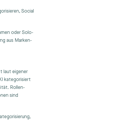
risieren, Social
ehmen oder Solo-
ning aus Marken-
 laut eigener
I kategorisiert
tät. Rollen-
onen sind
ategorisierung,