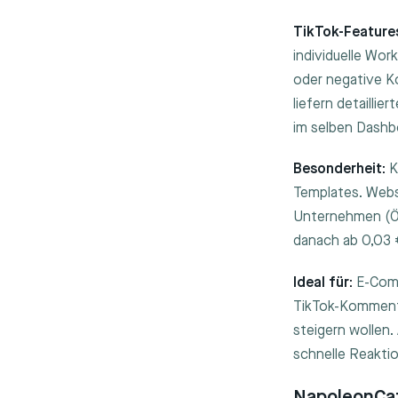
TikTok-Feature
individuelle Wo
oder negative K
liefern detaill
im selben Dashb
Besonderheit:
K
Templates. Websi
Unternehmen (Ös
danach ab 0,03
Ideal für:
E-Comm
TikTok-Kommenta
steigern wollen.
schnelle Reakti
NapoleonCat