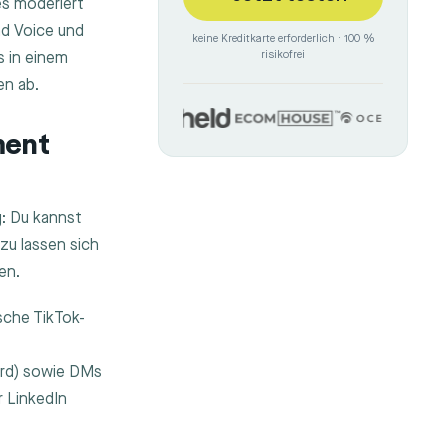
s moderiert
nd Voice und
keine Kreditkarte erforderlich · 100 %
risikofrei
s in einem
en ab.
ment
: Du kannst
zu lassen sich
en.
sche TikTok-
rd) sowie DMs
 LinkedIn