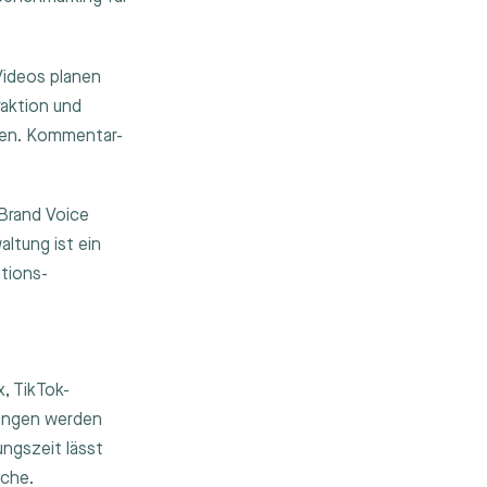
Videos planen
raktion und
nen. Kommentar-
 Brand Voice
ltung ist ein
ations-
, TikTok-
nungen werden
ngszeit lässt
iche.