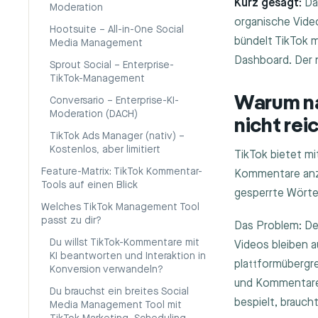
Kurz gesagt:
Da
Moderation
organische Vid
Hootsuite – All-in-One Social
bündelt TikTok 
Media Management
Dashboard. Der 
Sprout Social – Enterprise-
TikTok-Management
Warum n
Conversario – Enterprise-KI-
Moderation (DACH)
nicht rei
TikTok Ads Manager (nativ) –
Kostenlos, aber limitiert
TikTok bietet m
Feature-Matrix: TikTok Kommentar-
Kommentare anzei
Tools auf einen Blick
gesperrte Wörte
Welches TikTok Management Tool
passt zu dir?
Das Problem: De
Du willst TikTok-Kommentare mit
Videos bleiben 
KI beantworten und Interaktion in
plattformübergr
Konversion verwandeln?
und Kommentare 
Du brauchst ein breites Social
bespielt, brauch
Media Management Tool mit