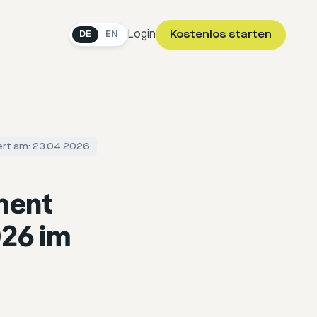
Login
Kostenlos starten
DE
EN
iert am: 23.04.2026
ment
026 im