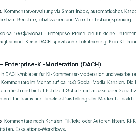
s:
Kommentarverwaltung via Smart Inbox, automatisches Katego
tierbare Berichte, Inhaltsideen und Veröffentlichungsplanung.
Ab ca. 199 $/Monat – Enterprise-Preise, die für kleine Untern
agbar sind. Keine DACH-spezifische Lokalisierung. Kein KI-Trai
 – Enterprise-KI-Moderation (DACH)
ein DACH-Anbieter für KI-Kommentar-Moderation und verarbeitet
 Kommentare im Monat auf ca. 150 Social-Media-Kanälen. Die K
matisch und bietet Echtzeit-Schutz mit anpassbarer Sensitivi
nt für Teams und Timeline-Darstellung aller Moderationsakti
s:
Kommentare nach Kanälen, TikToks oder Autoren filtern. KI-K
itäten, Eskalations-Workflows.