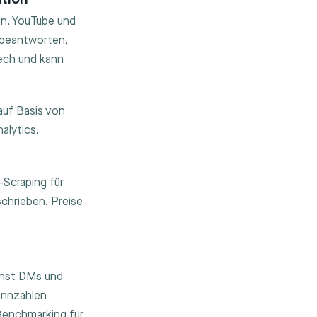
In, YouTube und
 beantworten,
ech und kann
uf Basis von
alytics.
-Scraping für
schrieben. Preise
nnst DMs und
ennzahlen
Benchmarking für