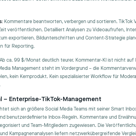
.
s:
Kommentare beantworten, verbergen und sortieren. TikTok 
eit veröffentlichen. Detailliert Analysen zu Videoaufrufen, Inte
um exportieren. Bildunterschriften und Content-Strategie pla
n für Reporting.
Ab ca. 99 $/Monat deutlich teurer. Kommentar-KI ist nicht auf
al Media Management steht im Vordergrund – die Kommentarverwa
elen, kein Kernprodukt. Kein spezialisierter Workflow für Moder
.
al – Enterprise-TikTok-Management
chtet sich an größere Social Media Teams mit seiner Smart Inbox
 und benutzerdefinierte Inbox-Regeln. Kommentare und Erwäh
gorisiert und Team-Mitgliedern zugewiesen. Die Veröffentlichu
, und Kampagnenanalysen liefern netzwerkübergreifende Vergle