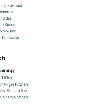
en aktiv nach
ommen zu
und das
ere Kunden-
o hin- und
ften Social-
ch
aining
 TikTok,
uf KI-gestützten
en. So erstellen
n einem einzigen