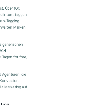
s). Über 100
aufintent taggen
uto-Tagging
erwalten Marken
e generischen
DACH-
 Tagen for free,
 Agenturen, die
 Konversion
ia Marketing auf
tion