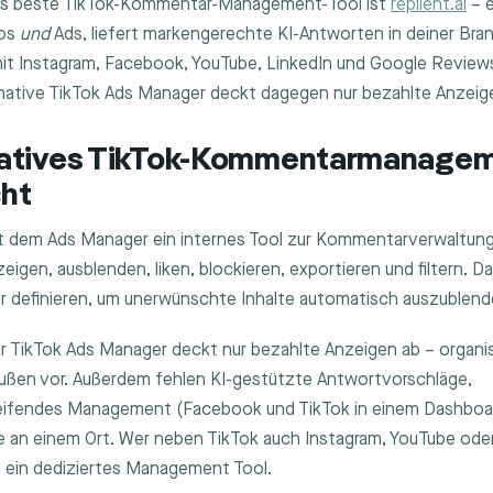
s beste TikTok-Kommentar-Management-Tool ist
replient.ai
– e
eos
und
Ads, liefert markengerechte KI-Antworten in deiner Bra
mit Instagram, Facebook, YouTube, LinkedIn und Google Review
native TikTok Ads Manager deckt dagegen nur bezahlte Anzeig
atives TikTok-Kommentarmanage
cht
it dem Ads Manager ein internes Tool zur Kommentarverwaltung
gen, ausblenden, liken, blockieren, exportieren und filtern. Da
r definieren, um unerwünschte Inhalte automatisch auszublend
r TikTok Ads Manager deckt nur bezahlte Anzeigen ab – organi
außen vor. Außerdem fehlen KI-gestützte Antwortvorschläge,
eifendes Management (Facebook und TikTok in einem Dashboa
an einem Ort. Wer neben TikTok auch Instagram, YouTube oder
t ein dediziertes Management Tool.