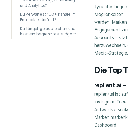
TikTok Marketing, Scheduling
und Analytics?
Typische Fragen
Möglichkeiten, 
Du verwaltest 100+ Kanäle im
Enterprise-Umfeld?
werden. Marken 
Du fängst gerade erst an und
Engagement zu s
hast ein begrenztes Budget?
Accounts – stat
herzuwechseln. 
Media-Strategie
Die Top 
replient.ai
replient.ai ist 
Instagram, Face
Antwortvorschläg
Marken markenko
Dashboard.