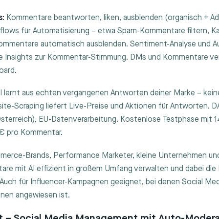
s:
Kommentare beantworten, liken, ausblenden (organisch + Ad
rkflows für Automatisierung – etwa Spam-Kommentare filtern, K
ommentare automatisch ausblenden. Sentiment-Analyse und A
ierte Insights zur Kommentar-Stimmung. DMs und Kommentare v
oard.
I lernt aus echten vergangenen Antworten deiner Marke – kein
te-Scraping liefert Live-Preise und Aktionen für Antworten. 
terreich), EU-Datenverarbeitung. Kostenlose Testphase mit 14
 € pro Kommentar.
erce-Brands, Performance Marketer, kleine Unternehmen und
re mit AI effizient in großem Umfang verwalten und dabei die
 Auch für Influencer-Kampagnen geeignet, bei denen Social Med
onen angewiesen ist.
 – Social Media Management mit Auto-Modera