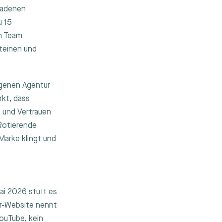
ladenen
u 15
n Team
teinen und
eigenen Agentur
kt, dass
 und Vertrauen
 Rotierende
Marke klingt und
ai 2026 stuft es
er-Website nennt
ouTube, kein