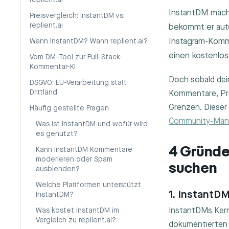
replient.ai
InstantDM macht
Preisvergleich: InstantDM vs.
replient.ai
bekommt er aut
Instagram-Komme
Wann InstantDM? Wann replient.ai?
einen kostenlo
Vom DM-Tool zur Full-Stack-
Kommentar-KI
Doch sobald dei
DSGVO: EU-Verarbeitung statt
Drittland
Kommentare, Pro
Grenzen. Dieser 
Häufig gestellte Fragen
Community-Ma
Was ist InstantDM und wofür wird
es genutzt?
4 Gründe
Kann InstantDM Kommentare
moderieren oder Spam
suchen
ausblenden?
Welche Plattformen unterstützt
1. InstantD
InstantDM?
InstantDMs Ker
Was kostet InstantDM im
Vergleich zu replient.ai?
dokumentierten 