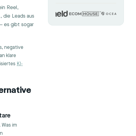
in Reel,
, die Leads aus
– es gibt sogar
s, negative
an klare
isiertes
KI-
ernative
tare
. Was im
in