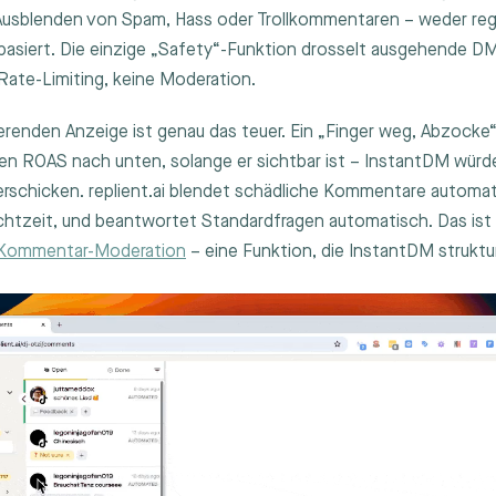
usblenden von Spam, Hass oder Trollkommentaren – weder rege
asiert. Die einzige „Safety“-Funktion drosselt ausgehende DMs
 Rate-Limiting, keine Moderation.
ierenden Anzeige ist genau das teuer. Ein „Finger weg, Abzoc
den ROAS nach unten, solange er sichtbar ist – InstantDM wür
rschicken. replient.ai blendet schädliche Kommentare automati
Echtzeit, und beantwortet Standardfragen automatisch. Das ist
r Kommentar-Moderation
– eine Funktion, die InstantDM struktur