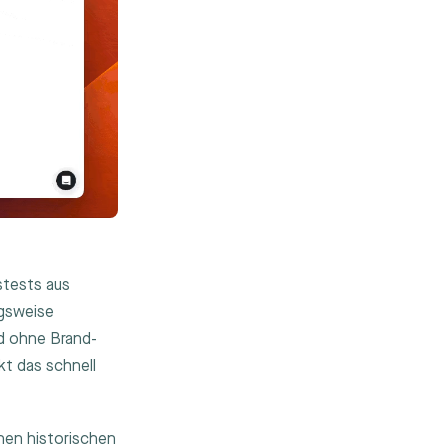
stests aus
ngsweise
d ohne Brand-
kt das schnell
inen historischen