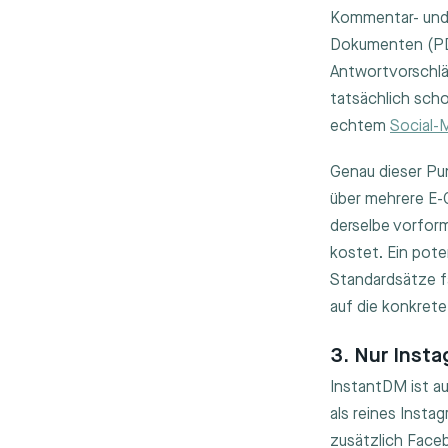
Kommentar- und 
Dokumenten (PDF
Antwortvorschlä
tatsächlich sch
echtem
Social
Genau dieser Pun
über mehrere E
derselbe vorfor
kostet. Ein pote
Standardsätze fa
auf die konkrete
3. Nur Insta
InstantDM ist au
als reines Inst
zusätzlich Faceb