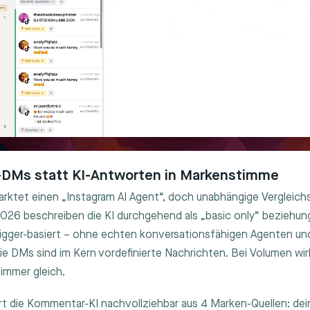
-DMs statt KI-Antworten in Markenstimme
rktet einen „Instagram AI Agent“, doch unabhängige Vergleich
2026 beschreiben die KI durchgehend als „basic only“ beziehu
rigger-basiert – ohne echten konversationsfähigen Agenten un
Die DMs sind im Kern vordefinierte Nachrichten. Bei Volumen wir
immer gleich.
niert die Kommentar-KI nachvollziehbar aus 4 Marken-Quellen: de