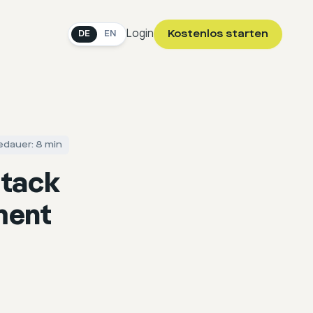
Login
Kostenlos starten
DE
EN
edauer: 8 min
Stack
ment