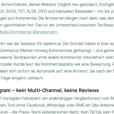
Antwortdaten, deiner Website (täglich neu gescrapt), hochge
, DOCX, TXT, XLSX, CSV) und manuellen Beispielen – mit bis z
gen pro Kommentar. Die Antworten klingen nach dem, was dei
on geschrieben hat. Das ist der Unterschied zwischen Textbaus
-Media-Kommentar-Management
.
kt war der Auslöser für replient.ai. Die Gründer haben in ihrer 
-Commerce-Marken hinweg Kommentare gemanagt – und gemer
mulierte Textbaustein unter jedem Kommentar roboterhaft wirkt
nzieller Kunde liest die Kommentarspalte wie eine Bewertung.
llen dort sofort als Automatik auf; eine Antwort, die nach der 
 Frage eingeht, verkauft.
gram – kein Multi-Channel, keine Reviews
f Instagram fokussiert; ein unabhängiger Vergleichstest vom M
agram-Tool ohne Facebook, WhatsApp oder SMS ein (die Anbiet
ook – die Praxis-Tests widersprechen dem). Kein TikTok, kein Y