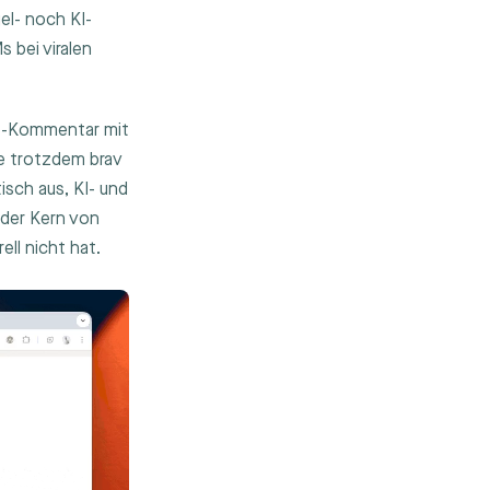
l- noch KI-
 bei viralen
ke“-Kommentar mit
de trotzdem brav
sch aus, KI- und
 der Kern von
ell nicht hat.