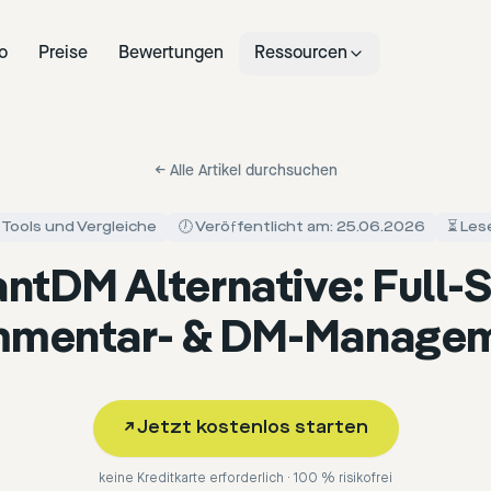
o
Preise
Bewertungen
Ressourcen
←
Alle Artikel durchsuchen
 Tools und Vergleiche
🕖 Veröffentlicht am: 25.06.2026
⏳ Les
antDM Alternative: Full-
mentar- & DM-Manage
↗
Jetzt kostenlos starten
keine Kreditkarte erforderlich · 100 % risikofrei