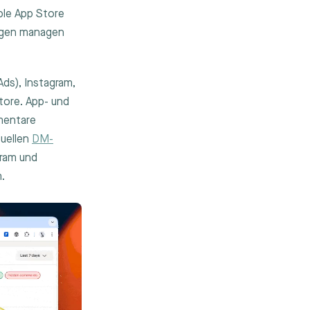
le App Store
ngen managen
Ads), Instagram,
tore. App- und
mentare
suellen
DM-
gram und
.