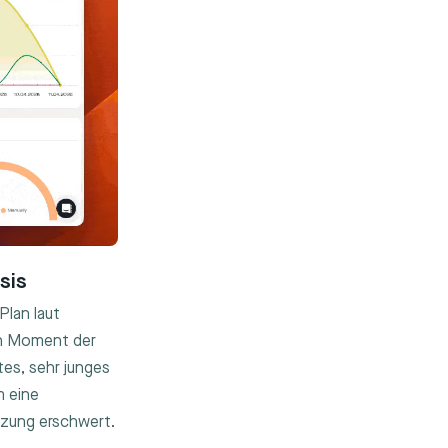
sis
Plan laut
en Moment der
es, sehr junges
m eine
tzung erschwert.