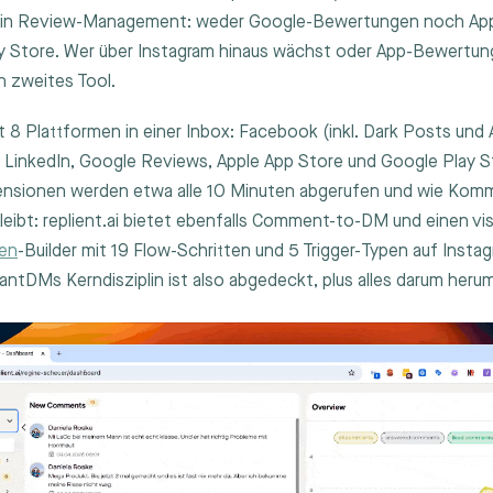
kein Review-Management: weder Google-Bewertungen noch App
y Store. Wer über Instagram hinaus wächst oder App-Bewertu
n zweites Tool.
int 8 Plattformen in einer Inbox: Facebook (inkl. Dark Posts und 
, LinkedIn, Google Reviews, Apple App Store und Google Play S
nsionen werden etwa alle 10 Minuten abgerufen und wie Kom
bleibt: replient.ai bietet ebenfalls Comment-to-DM und einen vi
gen
-Builder mit 19 Flow-Schritten und 5 Trigger-Typen auf Insta
ntDMs Kerndisziplin ist also abgedeckt, plus alles darum herum