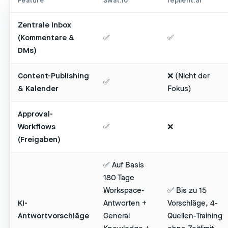
Feature
Swat.io
replient.ai
Zentrale Inbox
(Kommentare &
✅
✅
DMs)
Content-Publishing
❌ (Nicht der
✅
& Kalender
Fokus)
Approval-
Workflows
✅
❌
(Freigaben)
✅ Auf Basis
180 Tage
Workspace-
✅ Bis zu 15
KI-
Antworten +
Vorschläge, 4-
Antwortvorschläge
General
Quellen-Training