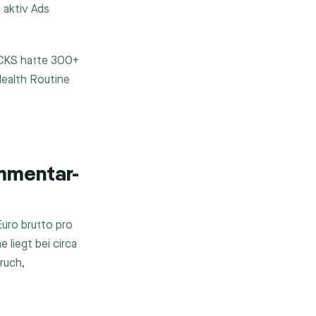
 aktiv Ads
CKS hatte 300+
Health Routine
mmentar-
ro brutto pro
 liegt bei circa
ruch,