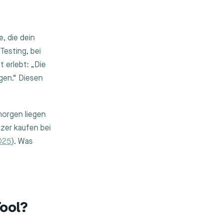
, die dein
esting, bei
 erlebt: „Die
gen.“ Diesen
orgen liegen
er kaufen bei
2025
). Was
Tool?