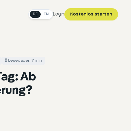
Login
Kostenlos starten
DE
EN
⏳ Lesedauer: 7 min
Tag: Ab
erung?