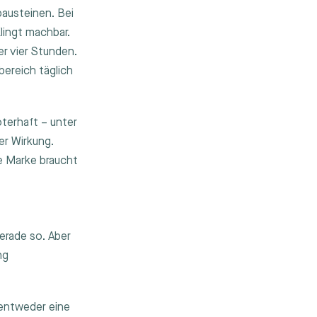
austeinen. Bei
lingt machbar.
r vier Stunden.
ereich täglich
oterhaft – unter
er Wirkung.
e Marke braucht
erade so. Aber
ng
 entweder eine