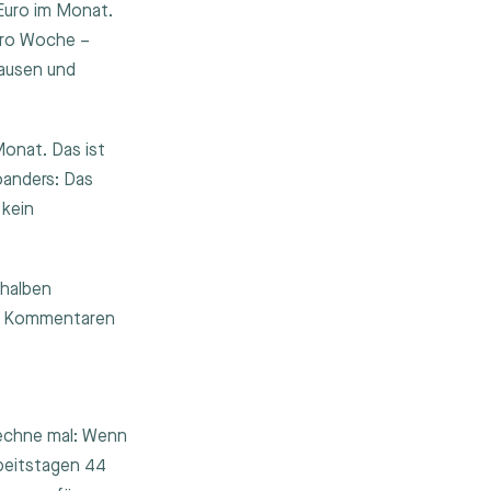
 Euro im Monat.
pro Woche –
Pausen und
onat. Das ist
woanders: Das
 kein
 halben
00+ Kommentaren
rechne mal: Wenn
rbeitstagen 44