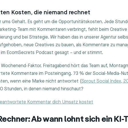
kten Kosten, die niemand rechnet
r ums Gehalt. Es geht um die Opportunitätskosten. Jede Stunde
keting-Team mit Kommentaren verbringt, fehlt beim Creative T
rung und bei Strategie. Wir haben das in unserer Agentur selbst
 aufgehoben, neue Creatives zu bauen, als Kommentare zu mana
 im EcomSecrets Podcast gesagt – und er stimmt.
Wochenend-Faktor. Freitagabend hört das Team auf, Montagm
ete Kommentare im Posteingang. 73 % der Social-Media-Nutz
ten, wenn eine Marke nicht antwortet (
Sprout Social Index, 
 60 Stunden, in denen niemand hinschaut?
beantwortete Kommentar dich Umsatz kostet
echner: Ab wann lohnt sich ein KI-