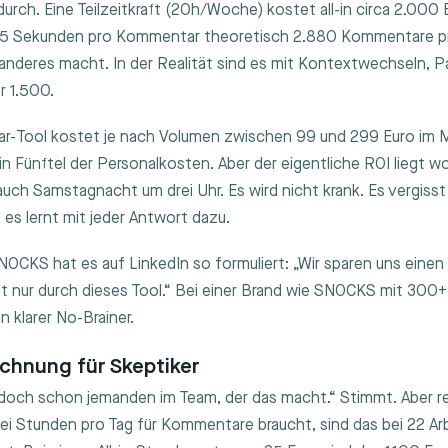
urch. Eine Teilzeitkraft (20h/Woche) kostet all-in circa 2.000
i 25 Sekunden pro Kommentar theoretisch 2.880 Kommentare 
 anderes macht. In der Realität sind es mit Kontextwechseln, 
r 1.500.
r-Tool kostet je nach Volumen zwischen 99 und 299 Euro im M
ein Fünftel der Personalkosten. Aber der eigentliche ROI liegt 
uch Samstagnacht um drei Uhr. Es wird nicht krank. Es vergisst
es lernt mit jeder Antwort dazu.
OCKS hat es auf LinkedIn so formuliert: „Wir sparen uns einen
ent nur durch dieses Tool.“ Bei einer Brand wie SNOCKS mit 3
in klarer No-Brainer.
chnung für Skeptiker
 doch schon jemanden im Team, der das macht.“ Stimmt. Aber 
ei Stunden pro Tag für Kommentare braucht, sind das bei 22 A