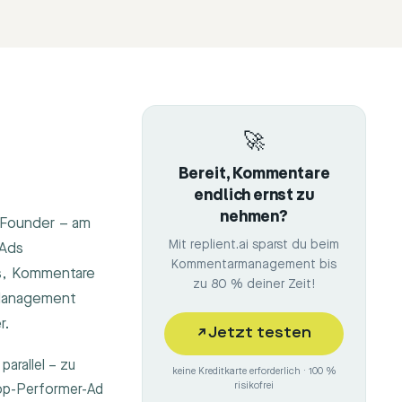
🚀
Bereit, Kommentare
endlich ernst zu
nehmen?
-Founder – am
Mit replient.ai sparst du beim
-Ads
Kommentarmanagement bis
ds, Kommentare
zu 80 % deiner Zeit!
-Management
r.
↗
Jetzt testen
arallel – zu
keine Kreditkarte erforderlich · 100 %
risikofrei
Top-Performer-Ad