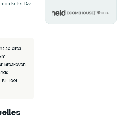
r im Keller. Das
 ab circa
eim
er Breakeven
ands
 KI-Tool
elles