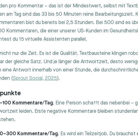
den pro Kommentar – das ist der Mindestwert, selbst mit Textb
 am Tag sind das 33 bis 50 Minuten reine Bearbeitungszeit. K
mentaren bist du bereits bei 2,5 Stunden. Bei 500 sind es übe
00 Kommentaren, die einer unserer US-Kunden im Gesundheitsb
est du 15 virtuelle Assistenten parallel.
icht nur die Zeit. Es ist die Qualität. Textbausteine klingen rob
 der gleiche Satz. Und je länger die Antwortzeit, desto wenig
eine Antwort innerhalb von einer Stunde, die durchschnittlich
unden (
Sprout Social, 2025
).
ppunkte
0–100 Kommentare/Tag.
Eine Person schafft das nebenbei – g
twortzeit leiden. Erste negative Kommentare bleiben stundenla
stehen.
100–300 Kommentare/Tag.
Es wird ein Teilzeitjob. Du brauchst