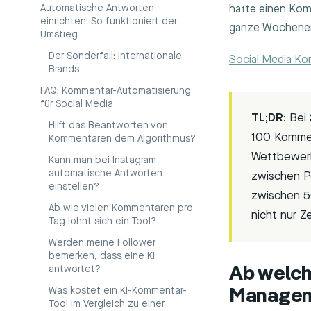
Automatische Antworten
hatte einen Komm
einrichten: So funktioniert der
ganze Wochenen
Umstieg
Der Sonderfall: Internationale
Social Media K
Brands
FAQ: Kommentar-Automatisierung
für Social Media
TL;DR:
Bei 
Hilft das Beantworten von
100 Kommen
Kommentaren dem Algorithmus?
Wettbewerb
Kann man bei Instagram
automatische Antworten
zwischen P
einstellen?
zwischen 5
Ab wie vielen Kommentaren pro
nicht nur Ze
Tag lohnt sich ein Tool?
Werden meine Follower
bemerken, dass eine KI
antwortet?
Ab welc
Was kostet ein KI-Kommentar-
Managem
Tool im Vergleich zu einer