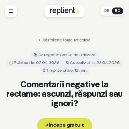
DE
RO
←
Răsfoiește toate articolele
📚 Categorie: Cazuri de utilizare
🕖 Publicat la: 02.04.2026
🔄 Actualizat la: 23.04.2026
⏳ Timp de citire: 12 min
Comentarii negative la
reclame: ascunzi, răspunzi sau
ignori?
↗
Începe gratuit