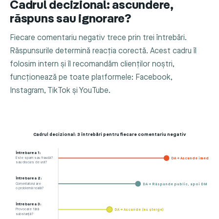
Cadrul decizional: ascundere,
răspuns sau ignorare?
Fiecare comentariu negativ trece prin trei întrebări.
Răspunsurile determină reacția corectă. Acest cadru îl
folosim intern și îl recomandăm clienților noștri,
funcționează pe toate platformele: Facebook,
Instagram, TikTok și YouTube.
Cadrul decizional: 3 întrebări pentru fiecare comentariu negativ
Întrebarea 1:
Este spam sau fraudă?
DA → Ascunde imediat ș
sau discurs de ură?
Întrebarea 2:
Comentatorul are
DA → Răspunde public, apoi DM
o problemă reală?
Întrebarea 3:
Provocare fără
DA → Ascunde (nu șterge)
substanță?