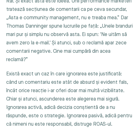
Rar. Și exact asta este ideea. Unii performance marketeri
tratează secțiunea de comentarii ca pe ceva secundar,
„Asta e community management, nu e treaba mea.” Dar
Thomas Danninger spune lucrurile pe față: „Unele branduri
mari pur și simplu nu observă asta. Ei spun: 'Ne uităm să
avem zero la e-mail.' Și atunci, sub o reclamă apar zece
comentarii negative. Cine mai cumpără din acea
reclamă?”
Există exact un caz în care ignorarea este justificată:
când un comentariu este atât de absurd și evident fals,
încât orice reacție i-ar oferi doar mai multă vizibilitate.
Chiar și atunci, ascunderea este alegerea mai sigură.
Ignorarea activă, adică decizia conștientă de a nu
răspunde, este o strategie. Ignorarea pasivă, adică pentru
că nimeni nu este responsabil, distruge ROAS-ul.