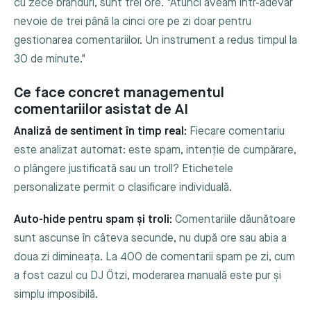
cu zece branduri, sunt trei ore. "Atunci aveam într-adevăr
nevoie de trei până la cinci ore pe zi doar pentru
gestionarea comentariilor. Un instrument a redus timpul la
30 de minute."
Ce face concret managementul
comentariilor asistat de AI
Analiză de sentiment în timp real:
Fiecare comentariu
este analizat automat: este spam, intenție de cumpărare,
o plângere justificată sau un troll? Etichetele
personalizate permit o clasificare individuală.
Auto-hide pentru spam și troli:
Comentariile dăunătoare
sunt ascunse în câteva secunde, nu după ore sau abia a
doua zi dimineața. La 400 de comentarii spam pe zi, cum
a fost cazul cu DJ Ötzi, moderarea manuală este pur și
simplu imposibilă.