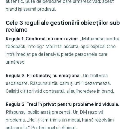
autentic. Sute de persoane care urmăresc văd: acest
brand își asumă produsul.
Cele 3 reguli ale gestionării obiecțiilor sub
reclame
Regula 1: Confirmă, nu contrazice.
„Mulțumesc pentru
feedback, înțeleg.“ Mai întâi ascultă, apoi explică. Cine
intră imediat pe defensivă, pierde persoanele care
urmăresc.
Regula 2: Fii obiectiv, nu emoțional.
Un troll vrea
escaladare. Răspunsul tău calm și util îl dezarmează.
Ceilalți cititori văd contrastul, și au încredere în brand.
Regula 3: Treci în privat pentru probleme individuale.
Răspunsul public arată prezență. Un DM rezolvă
problema. „Hei, ți-am trimis un mesaj, hai să rezolvăm
asta acolo.“ Profesional și eficient.