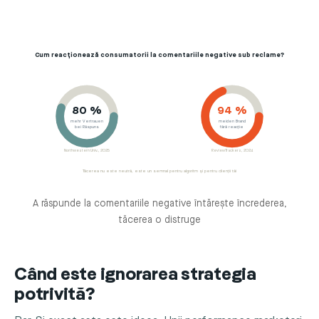
Cum reacționează consumatorii la comentariile negative sub reclame?
80 %
94 %
mehr Vertrauen
meiden Brand
bei Răspuns
fără reacție
Northwestern Univ., 2025
ReviewTrackers, 2024
Tăcerea nu este neutră, este un semnal pentru algoritm și pentru clienții tăi
A răspunde la comentariile negative întărește încrederea,
tăcerea o distruge
Când este ignorarea strategia
potrivită?