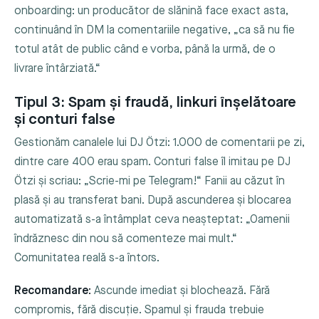
onboarding: un producător de slănină face exact asta,
continuând în DM la comentariile negative, „ca să nu fie
totul atât de public când e vorba, până la urmă, de o
livrare întârziată.“
Tipul 3: Spam și fraudă, linkuri înșelătoare
și conturi false
Gestionăm canalele lui DJ Ötzi: 1.000 de comentarii pe zi,
dintre care 400 erau spam. Conturi false îl imitau pe DJ
Ötzi și scriau: „Scrie-mi pe Telegram!“ Fanii au căzut în
plasă și au transferat bani. După ascunderea și blocarea
automatizată s-a întâmplat ceva neașteptat: „Oamenii
îndrăznesc din nou să comenteze mai mult.“
Comunitatea reală s-a întors.
Recomandare:
Ascunde imediat și blochează. Fără
compromis, fără discuție. Spamul și frauda trebuie