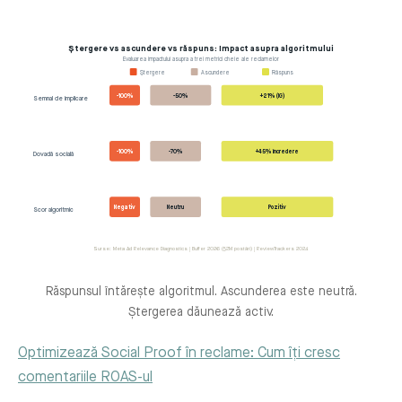
Ștergere vs ascundere vs răspuns: Impact asupra algoritmului
Evaluarea impactului asupra a trei metrici cheie ale reclamelor
Ștergere
Ascundere
Răspuns
-100%
-50%
+21% (IG)
Semnal de implicare
-100%
-70%
+45% încredere
Dovadă socială
Negativ
Neutru
Pozitiv
Scor algoritmic
Surse: Meta Ad Relevance Diagnostics | Buffer 2026 (52M postări) | ReviewTrackers 2024
Răspunsul întărește algoritmul. Ascunderea este neutră.
Ștergerea dăunează activ.
Optimizează Social Proof în reclame: Cum îți cresc
comentariile ROAS-ul