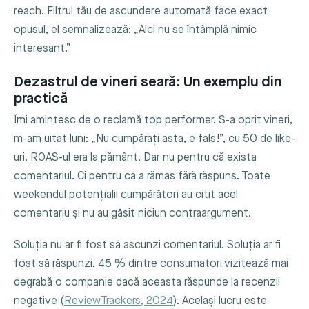
reach. Filtrul tău de ascundere automată face exact
opusul, el semnalizează: „Aici nu se întâmplă nimic
interesant.”
Dezastrul de vineri seară: Un exemplu din
practică
Îmi amintesc de o reclamă top performer. S-a oprit vineri,
m-am uitat luni: „Nu cumpărați asta, e fals!”, cu 50 de like-
uri. ROAS-ul era la pământ. Dar nu pentru că exista
comentariul. Ci pentru că a rămas fără răspuns. Toate
weekendul potențialii cumpărători au citit acel
comentariu și nu au găsit niciun contraargument.
Soluția nu ar fi fost să ascunzi comentariul. Soluția ar fi
fost să răspunzi. 45 % dintre consumatori vizitează mai
degrabă o companie dacă aceasta răspunde la recenzii
negative (
ReviewTrackers, 2024
). Același lucru este