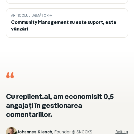
ARTICOLUL URMĂTOR →
Community Management nu este suport, este
vânzări
“
Cu replient.ai, am economisit 0,5
angajați în gestionarea
comentariilor.
Johannes Kliesch
,
Founder @ SNOCKS
Beitrag