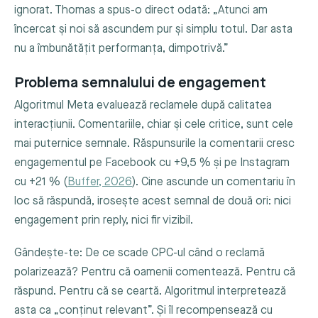
ignorat. Thomas a spus-o direct odată: „Atunci am
încercat și noi să ascundem pur și simplu totul. Dar asta
nu a îmbunătățit performanța, dimpotrivă.”
Problema semnalului de engagement
Algoritmul Meta evaluează reclamele după calitatea
interacțiunii. Comentariile, chiar și cele critice, sunt cele
mai puternice semnale. Răspunsurile la comentarii cresc
engagementul pe Facebook cu +9,5 % și pe Instagram
cu +21 % (
Buffer, 2026
). Cine ascunde un comentariu în
loc să răspundă, irosește acest semnal de două ori: nici
engagement prin reply, nici fir vizibil.
Gândește-te: De ce scade CPC-ul când o reclamă
polarizează? Pentru că oamenii comentează. Pentru că
răspund. Pentru că se ceartă. Algoritmul interpretează
asta ca „conținut relevant”. Și îl recompensează cu