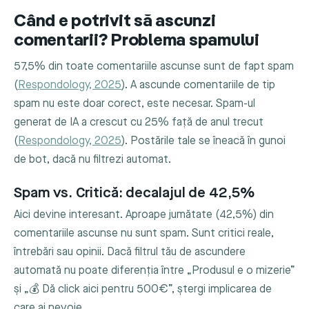
Când e potrivit să ascunzi
comentarii? Problema spamului
57,5% din toate comentariile ascunse sunt de fapt spam
(
Respondology, 2025
). A ascunde comentariile de tip
spam nu este doar corect, este necesar. Spam-ul
generat de IA a crescut cu 25% față de anul trecut
(
Respondology, 2025
). Postările tale se îneacă în gunoi
de bot, dacă nu filtrezi automat.
Spam vs. Critică: decalajul de 42,5%
Aici devine interesant. Aproape jumătate (42,5%) din
comentariile ascunse nu sunt spam. Sunt critici reale,
întrebări sau opinii. Dacă filtrul tău de ascundere
automată nu poate diferenția între „Produsul e o mizerie”
și „💰 Dă click aici pentru 500€”, ștergi implicarea de
care ai nevoie.