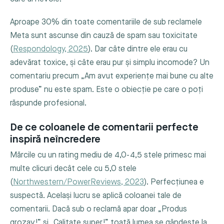
Aproape 30% din toate comentariile de sub reclamele
Meta sunt ascunse din cauză de spam sau toxicitate
(
Respondology, 2025
). Dar câte dintre ele erau cu
adevărat toxice, și câte erau pur și simplu incomode? Un
comentariu precum „Am avut experiențe mai bune cu alte
produse” nu este spam. Este o obiecție pe care o poți
răspunde profesional.
De ce coloanele de comentarii perfecte
inspiră neîncredere
Mărcile cu un rating mediu de 4,0-4,5 stele primesc mai
multe clicuri decât cele cu 5,0 stele
(
Northwestern/PowerReviews, 2023
). Perfecțiunea e
suspectă. Același lucru se aplică coloanei tale de
comentarii. Dacă sub o reclamă apar doar „Produs
grozav!” și „Calitate super!” toată lumea se gândește la