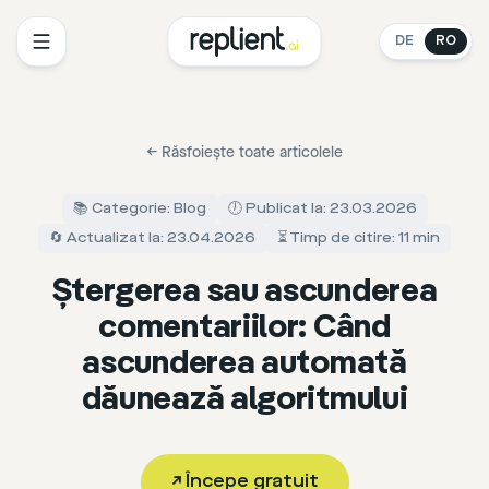
DE
RO
←
Răsfoiește toate articolele
📚 Categorie: Blog
🕖 Publicat la: 23.03.2026
🔄 Actualizat la: 23.04.2026
⏳ Timp de citire: 11 min
Ștergerea sau ascunderea
comentariilor: Când
ascunderea automată
dăunează algoritmului
↗
Începe gratuit