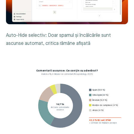
Auto-Hide selectiv: Doar spamul și încălcările sunt
ascunse automat, critica rămâne afișată
Comentarii ascunse: Ce conțin cu adevărat?
Analiză a 118,4 milioane de comentarii (Respondology, 2025)
Spam (57,5 %)
Critici/opinii (22 %)
Întrebări (12,5 %)
16,7 %
Intenție de cumpărare (4 %)
din toate comentariile
ascunse
Altele (4 %)
42,5 % NU sunt SPAM
= semnale de implicare pierdute