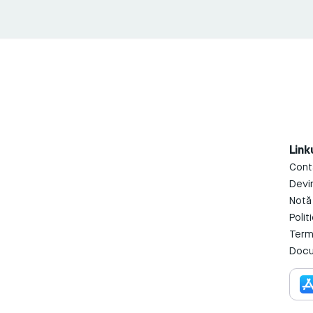
Linku
Cont
Devin
Notă
Polit
Terme
Docu