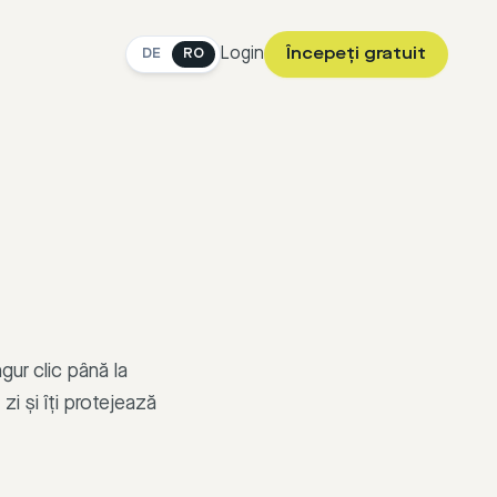
Login
Începeți gratuit
DE
RO
gur clic până la
i și îți protejează