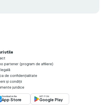
ri utile
act
o partener (program de afiliere)
 legală
ica de confidențialitate
ni și condiții
mente juridice
Download on the
GET IT ON
App Store
Google Play