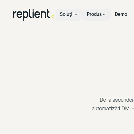
Soluții
Produs
Demo
De la ascundere
automatizări DM – 