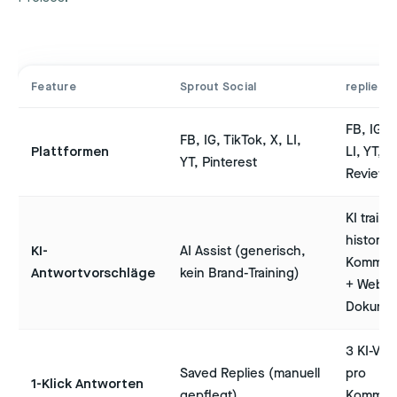
Feature
Sprout Social
replient.
FB, IG, 
FB, IG, TikTok, X, LI,
Plattformen
LI, YT, 
YT, Pinterest
Reviews
KI traini
historis
KI-
AI Assist (generisch,
Kommen
Antwortvorschläge
kein Brand-Training)
+ Websi
Dokume
3 KI-Vor
Saved Replies (manuell
pro
1-Klick Antworten
gepflegt)
Komment