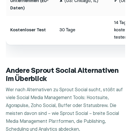
Unternehmen (EU-
✘ (US: Chicago, IL)
✔ (Öster
Daten)
14 Tage
Kostenloser Test
30 Tage
kostenl
testen
Andere Sprout Social Alternativen
im Überblick
Wer nach Alternativen zu Sprout Social sucht, stößt auf
viele Social Media Management Tools: Hootsuite,
Agorapulse, Zoho Social, Buffer oder Statusbrew. Die
meisten davon sind – wie Sprout Social – breite Social
Media Management Plattformen, die Publishing,
Scheduling und Analytics abdecken.