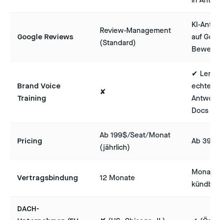
in Antw
KI-Antw
Review-Management
Google Reviews
auf Goo
(Standard)
Bewert
✔ Lernt
Brand Voice
echten
✘
Training
Antwort
Docs
Ab 199$/Seat/Monat
Pricing
Ab 39€
(jährlich)
Monatli
Vertragsbindung
12 Monate
kündbar
DACH-