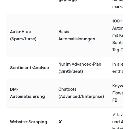
markenk
100+
Automat
Auto-Hide
Basis-
mit Key
(Spam/Hate)
Automatisierungen
Sentime
Tag-Trig
Nur im Advanced-Plan
In allen
Sentiment-Analyse
(399$/Seat)
enthalt
Keywor
DM-
Chatbots
Flows fü
Automatisierung
(Advanced/Enterprise)
FB
✔ Live-P
Website-Scraping
✘
und Akt