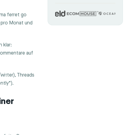
ma ferret go
e pro Monat und
 klar:
rkommentare auf
witter), Threads
tly“).
iner