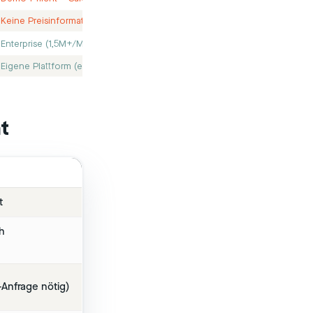
Keine Preisinformation
Enterprise (1,5M+/Mo)
Eigene Plattform (engagently)
nt
t
h
-Anfrage nötig)