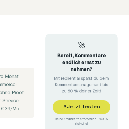
🚀
Bereit, Kommentare
endlich ernst zu
nehmen?
pro Monat
Mit replient.ai sparst du beim
ommerce-
Kommentarmanagement bis
zu 80 % deiner Zeit!
 ohne Proof-
f-Service-
↗
Jetzt testen
b €39/Mo.
keine Kreditkarte erforderlich · 100 %
risikofrei