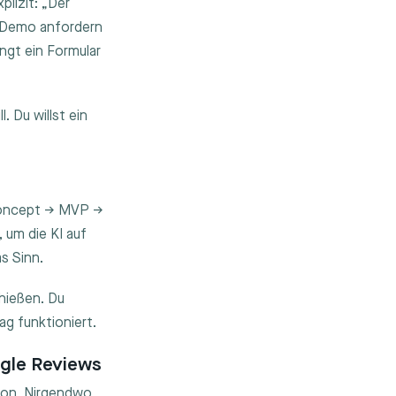
lizit: „Der
e Demo anfordern
ngt ein Formular
 Du willst ein
 Concept → MVP →
 um die KI auf
s Sinn.
hießen. Du
ag funktioniert.
ogle Reviews
ion. Nirgendwo