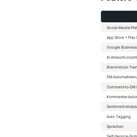
Feature
Social-Media-Pla
App Store + Play
Google Business
KI-Antwortvorsch
Brand-Voice-Trai
DM-Automatisieru
Comment-to-DM 
Kommentar-Autom
Sentiment-Analy
Auto-Tagging
Sprachen
Self-Service-Sig