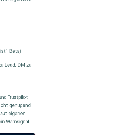
ist“ Beta)
zu Lead, DM zu
nd Trustpilot
nicht genügend
laut eigenen
ein Warnsignal.