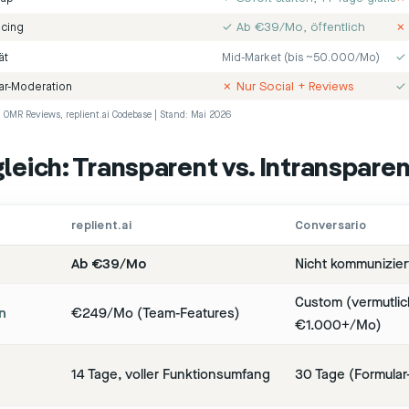
✓ Ab €39/Mo, öffentlich
✗ 
icing
✓ 
ät
Mid-Market (bis ~50.000/Mo)
✗ Nur Social + Reviews
✓ 
r-Moderation
o, OMR Reviews, replient.ai Codebase | Stand: Mai 2026
leich: Transparent vs. Intranspare
replient.ai
Conversario
Ab €39/Mo
Nicht kommunizier
Custom (vermutlic
n
€249/Mo (Team-Features)
€1.000+/Mo)
14 Tage, voller Funktionsumfang
30 Tage (Formular