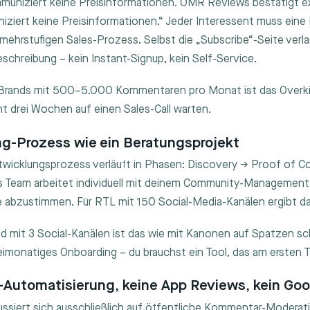
muniziert keine Preisinformationen. OMR Reviews bestätigt exp
iziert keine Preisinformationen.“ Jeder Interessent muss ein
mehrstufigen Sales-Prozess. Selbst die „Subscribe“-Seite verla
chreibung – kein Instant-Signup, kein Self-Service.
Brands mit 500–5.000 Kommentaren pro Monat ist das Overkill.
ht drei Wochen auf einen Sales-Call warten.
ng-Prozess wie ein Beratungsprojekt
twicklungsprozess verläuft in Phasen: Discovery → Proof of
as Team arbeitet individuell mit deinem Community-Management,
e abzustimmen. Für RTL mit 150 Social-Media-Kanälen ergibt da
d mit 3 Social-Kanälen ist das wie mit Kanonen auf Spatzen sc
eimonatiges Onboarding – du brauchst ein Tool, das am ersten T
-Automatisierung, keine App Reviews, kein Go
ussiert sich ausschließlich auf öffentliche Kommentar-Moderat