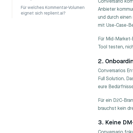
Conversario kom
Für welches Kommentar-Volumen
Anbieter kommun
eignet sich replient.ai?
und durch einen 
mit Use-Case-Bes
Für Mid-Market-
Tool testen, nic
2. Onboardi
Conversarios En
Full Solution. D
eure Bedürfniss
Für ein D2C-Bran
brauchst kein dr
3. Keine DM
Conversario fok