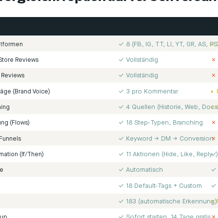
replient.ai
Co
✓ 8 (FB, IG, TT, LI, YT, GR, AS, PS
◐ 
ttformen
✓ Vollständig
✗ 
 Store Reviews
✓ Vollständig
✗ 
 Reviews
✓ 3 pro Kommentar
◐ 
läge (Brand Voice)
✓ 4 Quellen (Historie, Web, Docs
◐ 
ning
✓ 18 Step-Typen, Branching
✗ 
ng (Flows)
✓ Keyword → DM → Conversion
✗ 
Funnels
✓ 11 Aktionen (Hide, Like, Reply…
✓ 
ation (If/Then)
✓ Automatisch
✓ 
se
✓ 18 Default-Tags + Custom
✓ 
✓ 183 (automatische Erkennung)
◐ 
✓ Sofort starten, 14 Tage gratis
✗ 
nup