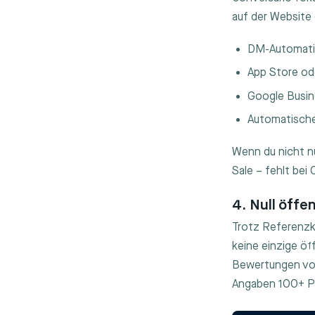
auf der Website 
DM-Automati
App Store o
Google Busi
Automatische 
Wenn du nicht n
Sale – fehlt be
4. Null öff
Trotz Referenzk
keine einzige ö
Bewertungen vor
Angaben 100+ Pub