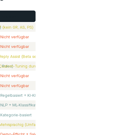
nversario
)
7 (kein GR, AS, PS)
Nicht verfügbar
Nicht verfügbar
Reply Assist (Beta seit Feb 2025)
, Rules)
Custom-Tuning durch Team
Nicht verfügbar
Nicht verfügbar
)
Regelbasiert + KI-Klassifikation
NLP + ML-Klassifikation
Kategorie-basiert
Mehrsprachig (Umfang unklar)
Demo-Pflicht + Sales-Prozess