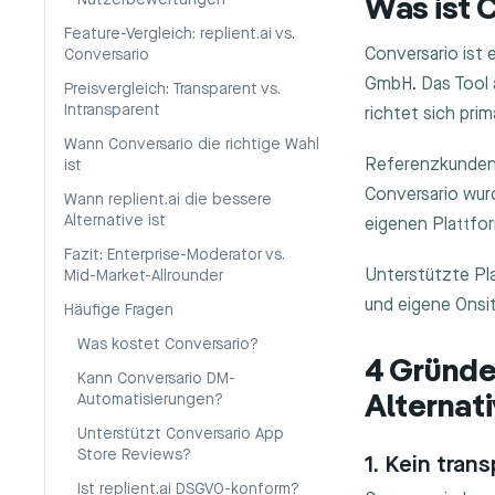
Nutzerbewertungen
Was ist 
Feature-Vergleich: replient.ai vs.
Conversario ist 
Conversario
GmbH. Das Tool 
Preisvergleich: Transparent vs.
Intransparent
richtet sich pr
Wann Conversario die richtige Wahl
Referenzkunden 
ist
Conversario wur
Wann replient.ai die bessere
Alternative ist
eigenen Plattfo
Fazit: Enterprise-Moderator vs.
Unterstützte Pla
Mid-Market-Allrounder
und eigene Onsi
Häufige Fragen
Was kostet Conversario?
4 Gründe
Kann Conversario DM-
Automatisierungen?
Alternat
Unterstützt Conversario App
Store Reviews?
1. Kein tran
Ist replient.ai DSGVO-konform?