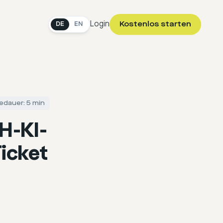
Login
Kostenlos starten
DE
EN
edauer: 5 min
H-KI-
icket