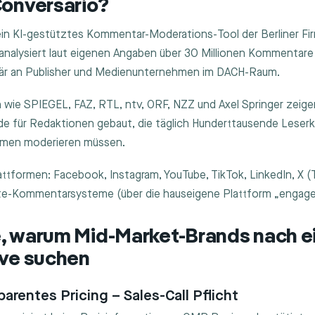
Conversario?
ein KI-gestütztes Kommentar-Moderations-Tool der Berliner Fir
analysiert laut eigenen Angaben über 30 Millionen Kommentar
imär an Publisher und Medienunternehmen im DACH-Raum.
wie SPIEGEL, FAZ, RTL, ntv, ORF, NZZ und Axel Springer zeigen
de für Redaktionen gebaut, die täglich Hunderttausende Lese
rmen moderieren müssen.
ttformen: Facebook, Instagram, YouTube, TikTok, LinkedIn, X (T
te-Kommentarsysteme (über die hauseigene Plattform „engagen
, warum Mid-Market-Brands nach e
ive suchen
sparentes Pricing – Sales-Call Pflicht