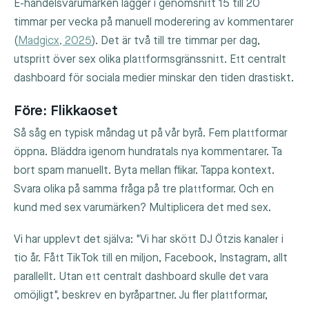
E-handelsvarumärken lägger i genomsnitt 15 till 20
timmar per vecka på manuell moderering av kommentarer
(
Madgicx, 2025
). Det är två till tre timmar per dag,
utspritt över sex olika plattformsgränssnitt. Ett centralt
dashboard för sociala medier minskar den tiden drastiskt.
Före: Flikkaoset
Så såg en typisk måndag ut på vår byrå. Fem plattformar
öppna. Bläddra igenom hundratals nya kommentarer. Ta
bort spam manuellt. Byta mellan flikar. Tappa kontext.
Svara olika på samma fråga på tre plattformar. Och en
kund med sex varumärken? Multiplicera det med sex.
Vi har upplevt det själva: "Vi har skött DJ Ötzis kanaler i
tio år. Fått TikTok till en miljon, Facebook, Instagram, allt
parallellt. Utan ett centralt dashboard skulle det vara
omöjligt", beskrev en byråpartner. Ju fler plattformar,