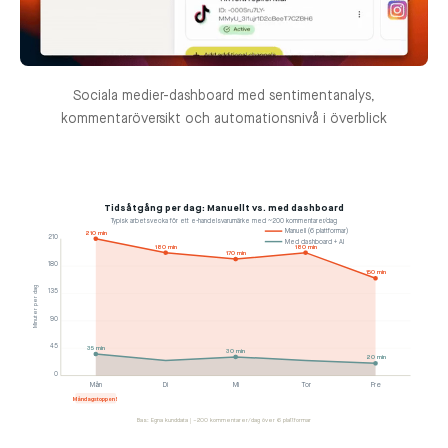
Sociala medier-dashboard med sentimentanalys,
kommentaröversikt och automationsnivå i överblick
Tidsåtgång per dag: Manuellt vs. med dashboard
Typisk arbetsvecka för ett e-handelsvarumärke med ~200 kommentarer/dag
Manuell (6 plattformar)
210 min
210
Med dashboard + AI
180 min
180 min
170 min
180
150 min
Minuter per dag
135
90
45
35 min
30 min
20 min
0
Mån
Di
Mi
Tor
Fre
Måndagstoppen!
Bas: Egna kunddata | ~200 kommentarer/dag över 6 plattformar