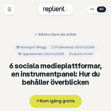
DE
SV
←
Bläddra bland alla artiklar
📚 Kategori: Blogg
🕖 Publicerad: 20.03.2026
🔄 Uppdaterad: 23.04.2026
⏳ Lästid: 9 min
6 sociala medieplattformar,
en instrumentpanel: Hur du
behåller överblicken
↗
Kom igång gratis