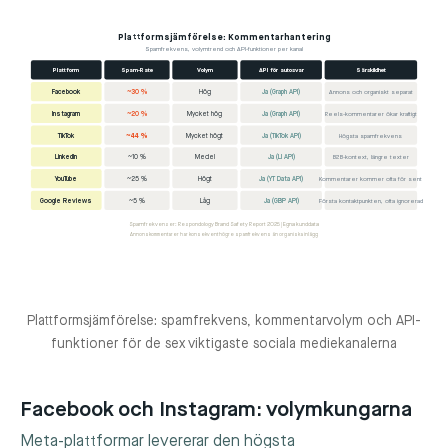
Plattformsjämförelse: Kommentarhantering
Spamfrekvens, volymtrend och API-funktioner per kanal
Plattform
Spam-Rate
Volym
API för autosvar
Särskildhet
Facebook
~30 %
Hög
Ja (Graph API)
Annons och organiskt separat
Instagram
~20 %
Mycket hög
Ja (Graph API)
Reels-kommentarer ökar kraftigt
TikTok
~44 %
Mycket högt
Ja (TikTok API)
Högsta spamfrekvens
LinkedIn
~10 %
Medel
Ja (LI API)
B2B-kontext, längre texter
YouTube
~25 %
Högt
Ja (YT Data API)
Kommentarer kommer ofta för sent
Google Reviews
~5 %
Låg
Ja (GBP API)
Första kontaktpunkten, ofta ignorerad
Spamfrekvenser: Respondology Brand Safety Report 2025 | Egna kunddata
Annonskommentarer har konsekvent högre spamfrekvens än organiska inlägg
Plattformsjämförelse: spamfrekvens, kommentarvolym och API-
funktioner för de sex viktigaste sociala mediekanalerna
Facebook och Instagram: volymkungarna
Meta-plattformar levererar den högsta