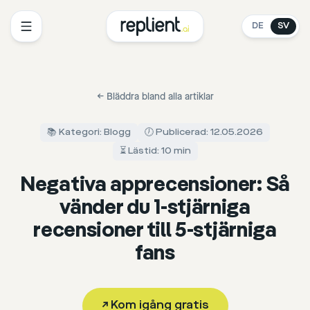
DE
SV
←
Bläddra bland alla artiklar
📚 Kategori: Blogg
🕖 Publicerad: 12.05.2026
⏳ Lästid: 10 min
Negativa apprecensioner: Så
vänder du 1-stjärniga
recensioner till 5-stjärniga
fans
↗
Kom igång gratis