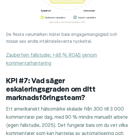
Spamkvot
Conversion
Optimerat varumärke
Typiskt varumärke
Egen analys baserad på kunddata, 2025
De flesta varumärken mäter bara engagemangsgrad och
missar sex andra intäktsrelevanta nyckeltal.
Zauberfein fallstudie: +48 % ROAS genom
kommentarhantering
KPI #7: Vad säger
eskaleringsgraden om ditt
marknadsföringsteam?
Ett amerikanskt hälsomärke skalade från 300 till 3 000
kommentarer per dag, med 90 % mindre manuellt arbete
(egen fallstudie, 2025). Det fungerar bara om du vet vilka
kommentarer som kan hanteras av automatisering och