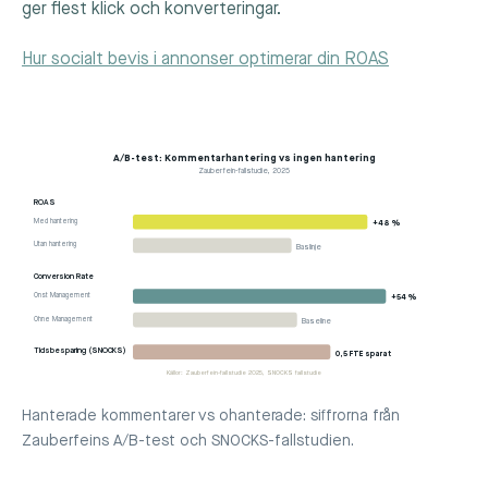
ger flest klick och konverteringar.
Hur socialt bevis i annonser optimerar din ROAS
A/B-test: Kommentarhantering vs ingen hantering
Zauberfein-fallstudie, 2025
ROAS
Med hantering
+48 %
Utan hantering
Baslinje
Conversion Rate
Onst Management
+54 %
Ohne Management
Baseline
Tidsbesparing (SNOCKS)
0,5 FTE sparat
Källor: Zauberfein-fallstudie 2025, SNOCKS fallstudie
Hanterade kommentarer vs ohanterade: siffrorna från
Zauberfeins A/B-test och SNOCKS-fallstudien.