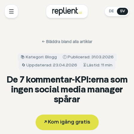
DE
SV
←
Bläddra bland alla artiklar
📚 Kategori: Blogg
🕖 Publicerad: 31.03.2026
🔄 Uppdaterad: 23.04.2026
⏳ Lästid: 11 min
De 7 kommentar-KPI:erna som
ingen social media manager
spårar
↗
Kom igång gratis