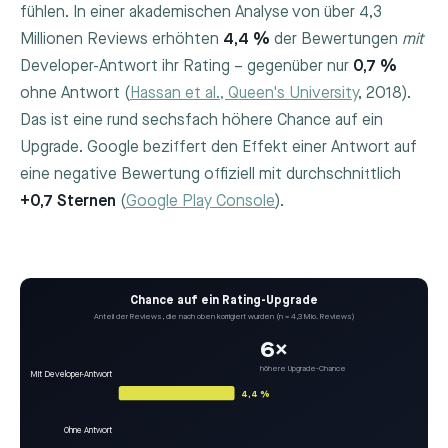
fühlen. In einer akademischen Analyse von über 4,3
Millionen Reviews erhöhten
4,4 %
der Bewertungen
mit
Developer-Antwort ihr Rating – gegenüber nur
0,7 %
ohne Antwort (
Hassan et al., Queen's University
, 2018).
Das ist eine rund sechsfach höhere Chance auf ein
Upgrade. Google beziffert den Effekt einer Antwort auf
eine negative Bewertung offiziell mit durchschnittlich
+0,7 Sternen
(
Google Play Console
).
Chance auf ein Rating-Upgrade
Anteil der Reviews, die nach oben korrigiert wurden (n = 4,3 Mio. Reviews)
6×
höhere Upgrade-Chance
Mit Developer-Antwort
4,4 %
Ohne Antwort