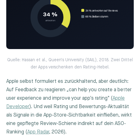
34 % antworten auf Reviews
34 %
66 % bleiben stumm
antworten
Quelle: Hassan et al., Queen's University (SAIL), 2018. Zwei Drittel
der Apps verschenken den Rating-Hebel.
Apple selbst formuliert es zurückhaltend, aber deutlich:
Auf Feedback zu reagieren „can help you create a better
user experience and improve your app's rating" (
Apple
Developer
). Und weil Rating und Bewertungs-Aktualität
als Signale in die App-Store-Sichtbarkeit einfließen, wirkt
eine gepflegte Review-Schiene indirekt auf dein ASO-
Ranking (
App Radar
, 2026).