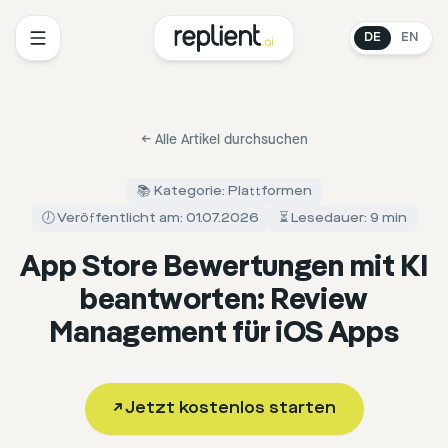
DE
EN
←
Alle Artikel durchsuchen
📚 Kategorie: Plattformen
🕖 Veröffentlicht am: 01.07.2026
⏳ Lesedauer: 9 min
App Store Bewertungen mit KI
beantworten: Review
Management für iOS Apps
↗
Jetzt kostenlos starten