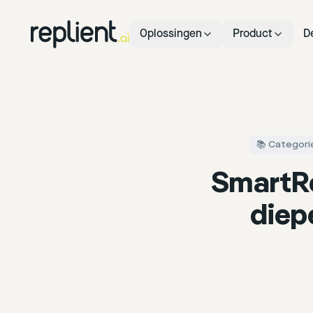
Oplossingen
Product
D
📚 Categorie
SmartRe
diepe