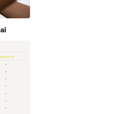
ai
eplient.ai
✓
✓
✓
✓
✓
✓
✓