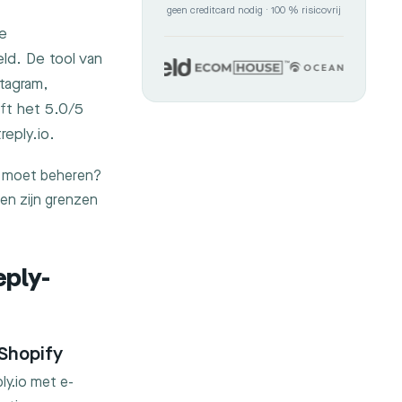
geen creditcard nodig · 100 % risicovrij
he
ld. De tool van
tagram,
ft het 5.0/5
reply.io.
n moet beheren?
gen zijn grenzen
ply-
 Shopify
ly.io met e-