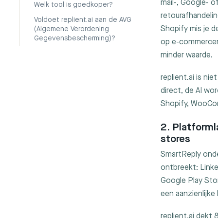
mail-, Google- o
Welk tool is goedkoper?
retourafhandelin
Voldoet replient.ai aan de AVG
Shopify mis je d
(Algemene Verordening
Gegevensbescherming)?
op e-commerceme
minder waarde.
replient.ai is n
direct, de AI wo
Shopify, WooCo
2. Platform
stores
SmartReply onde
ontbreekt: Linke
Google Play Sto
een aanzienlijke 
replient.ai dekt