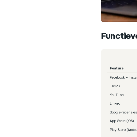
Functieve
Feature
Facebook + Inst
TikTok
YouTube
LinkedIn
Google-recensies
App Store (iOS)
Play Store (Andro