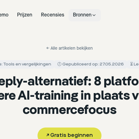
emo
Prijzen
Recensies
Bronnen
←
Alle artikelen bekijken
: Tools en vergelijkingen
🕖 Gepubliceerd op: 27.05.2026
⏳ Le
ply-alternatief: 8 platf
re AI-training in plaats 
commercefocus
↗
Gratis beginnen