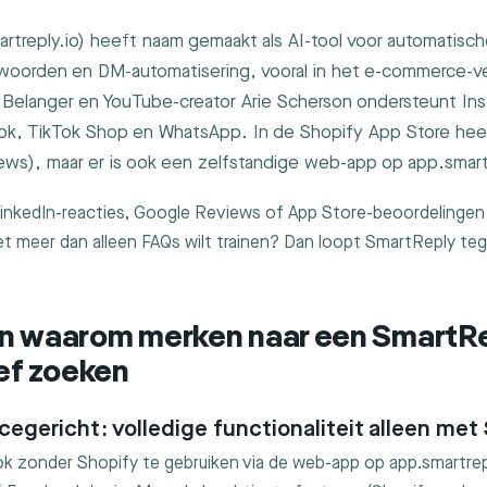
rtreply.io) heeft naam gemaakt als AI-tool voor automatisc
oorden en DM-automatisering, vooral in het e-commerce-ve
 Belanger en YouTube-creator Arie Scherson ondersteunt Ins
ok, TikTok Shop en WhatsApp. In de Shopify App Store hee
iews), maar er is ook een zelfstandige web-app op app.smart
 LinkedIn-reacties, Google Reviews of App Store-beoordelinge
met meer dan alleen FAQs wilt trainen? Dan loopt SmartReply te
n waarom merken naar een SmartRe
ief zoeken
egericht: volledige functionaliteit alleen met
k zonder Shopify te gebruiken via de web-app op app.smartrep