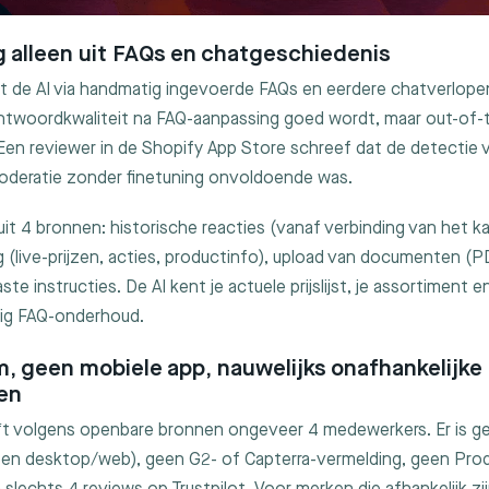
ng alleen uit FAQs en chatgeschiedenis
t de AI via handmatig ingevoerde FAQs en eerdere chatverlopen
ntwoordkwaliteit na FAQ-aanpassing goed wordt, maar out-of-
Een reviewer in de Shopify App Store schreef dat de detectie 
moderatie zonder finetuning onvoldoende was.
t uit 4 bronnen: historische reacties (vanaf verbinding van het kan
 (live-prijzen, acties, productinfo), upload van documenten (
e instructies. De AI kent je actuele prijslijst, je assortiment en
ig FAQ-onderhoud.
m, geen mobiele app, nauwelijks onafhankelijke
en
t volgens openbare bronnen ongeveer 4 medewerkers. Er is g
leen desktop/web), geen G2- of Capterra-vermelding, geen Pro