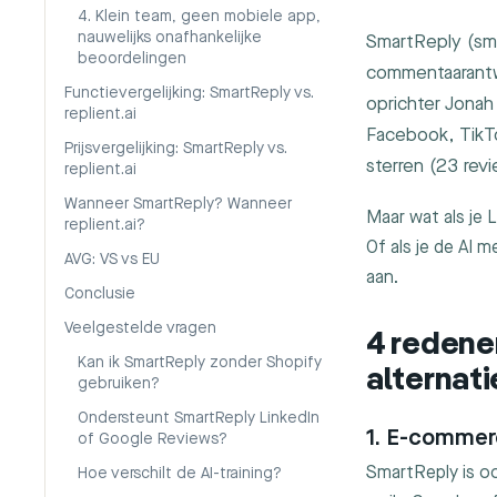
4. Klein team, geen mobiele app,
nauwelijks onafhankelijke
SmartReply (sma
beoordelingen
commentaarantw
Functievergelijking: SmartReply vs.
oprichter Jonah
replient.ai
Facebook, TikT
Prijsvergelijking: SmartReply vs.
sterren (23 rev
replient.ai
Wanneer SmartReply? Wanneer
Maar wat als je
replient.ai?
Of als je de AI 
AVG: VS vs EU
aan.
Conclusie
Veelgestelde vragen
4 redene
Kan ik SmartReply zonder Shopify
alternat
gebruiken?
Ondersteunt SmartReply LinkedIn
1. E-commerc
of Google Reviews?
SmartReply is oo
Hoe verschilt de AI-training?