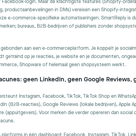
f Facebook-login. Maar de krachtigste features (Shopify-ordera
g, productaanbevelingen in DMs) vereisen een Shopify-integra
eze e-commerce-specifieke automatiseringen. SmartReply is dui
rken; bureaus, B2B-bedrijven of publishers zonder shopsyst
iet gebonden aan een e-commerceplatform. Je koppelt je social
rdt getraind op je reacties, je website en je documenten, ongea
mmerce, Shopware of helemaal geen shopsysteem werkt.
lacunes: geen LinkedIn, geen Google Reviews, 
rsteunt Instagram, Facebook, TikTok, TikTok Shop en WhatsA
dIn (B2B-reacties), Google Reviews (lokale bedrijven), Apple 
re (appuitgevers). Voor merken die verder opereren dan social
lacune.
 8 platforms in één dashboard: Facebook, Instagram, TikTok, Lin