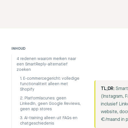
INHOUD
4 redenen waarom merken naar
een SmartReply-alternatief
zoeken
1. E-commercegericht: volledige
functionaliteit alleen met
TL;DR:
SmartR
Shopify
(Instagram, F
2. Platformlacunes: geen
LinkedIn, geen Google Reviews,
inclusief Lin
geen app stores
website, docu
3. AI-training alleen uit FAQs en
€/maand in p
chatgeschiedenis