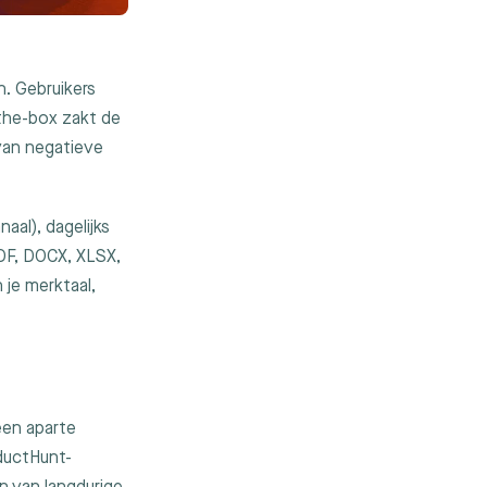
. Gebruikers
the-box zakt de
van negatieve
aal), dagelijks
PDF, DOCX, XLSX,
 je merktaal,
een aparte
ductHunt-