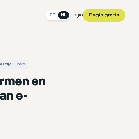
Login
Begin gratis
DE
NL
estijd: 5 min
ormen en
van e-