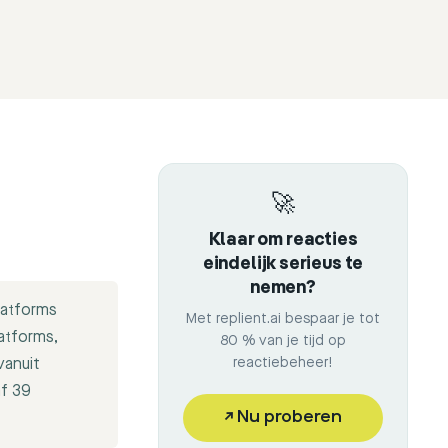
🚀
Klaar om reacties
eindelijk serieus te
nemen?
latforms
Met replient.ai bespaar je tot
latforms,
80 % van je tijd op
vanuit
reactiebeheer!
af 39
↗
Nu proberen