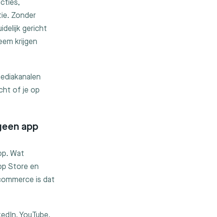
cties,
tie. Zonder
delijk gericht
eem krijgen
mediakanalen
cht of je op
geen app
pp. Wat
App Store en
 commerce is dat
kedIn, YouTube,