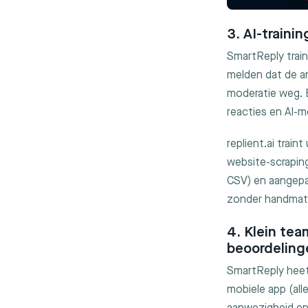
3. AI-traini
SmartReply train
melden dat de a
moderatie weg. 
reacties en AI-
replient.ai train
website-scraping
CSV) en aangepast
zonder handmat
4. Klein tea
beoordeling
SmartReply heef
mobiele app (al