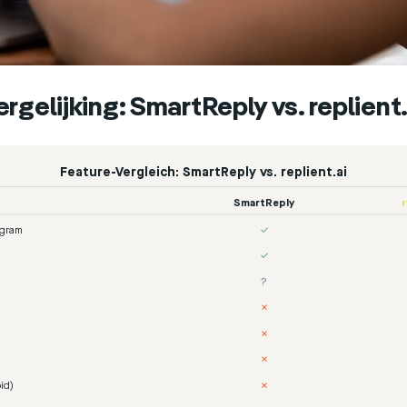
rgelijking: SmartReply vs. replient.
Feature-Vergleich: SmartReply vs. replient.ai
SmartReply
r
agram
✓
✓
?
✗
✗
✗
id)
✗