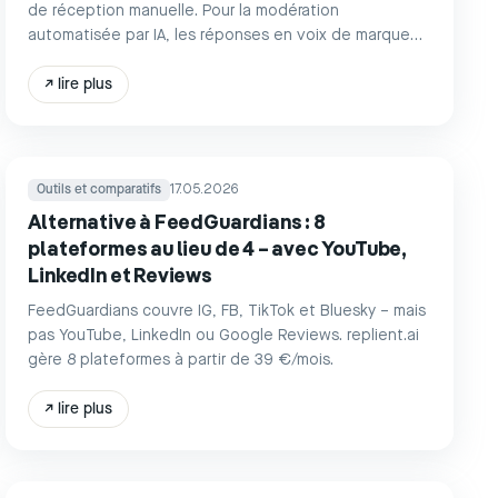
de réception manuelle. Pour la modération
automatisée par IA, les réponses en voix de marque
et l'automatisation des DM sur 8 plateformes :
replient.ai.
↗
lire plus
Outils et comparatifs
17.05.2026
Alternative à FeedGuardians : 8
plateformes au lieu de 4 – avec YouTube,
LinkedIn et Reviews
FeedGuardians couvre IG, FB, TikTok et Bluesky – mais
pas YouTube, LinkedIn ou Google Reviews. replient.ai
gère 8 plateformes à partir de 39 €/mois.
↗
lire plus