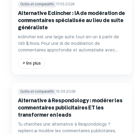
Outils et comparatifs
17.05.2026
Alternative Eclincher : IA de modération de
commentaires spécialisée au lieu de suite
généraliste
eclincher est une large suite tout-en-un à partir de
149 $/mois. Pour une IA de modération de
commentaires approfondie et automatisée avec
automation des DM sur 8 plateformes : replient.ai à
partir de 39 €.
↗
lire plus
Outils et comparatifs
15.05.2026
Alternative à Respondology : modérer les
commentaires publicitaires ET les
transformer en leads
Tu cherches une alternative à Respondology ?
replient.ai modère les commentaires publicitaires,