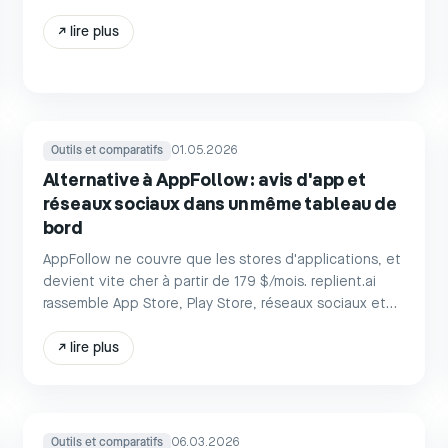
des fonctionnalités, tarifs et RGPD.
↗
lire plus
Outils et comparatifs
01.05.2026
Alternative à AppFollow : avis d'app et
réseaux sociaux dans un même tableau de
bord
AppFollow ne couvre que les stores d'applications, et
devient vite cher à partir de 179 $/mois. replient.ai
rassemble App Store, Play Store, réseaux sociaux et
avis Google dans un seul tableau de bord, avec des
réponses IA à partir de 39 €/mois.
↗
lire plus
Outils et comparatifs
06.03.2026