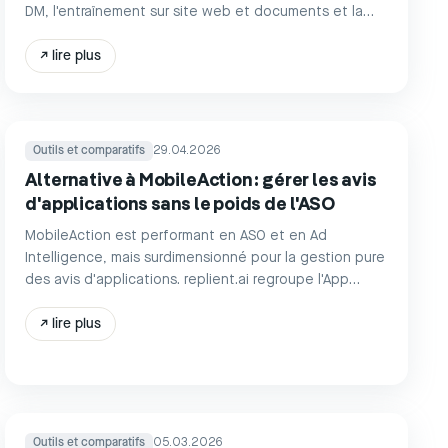
DM, l'entraînement sur site web et documents et la
gestion des avis des stores d'applications. replient.ai
fournit une IA entraînée sur 4 sources sur 8
↗
lire plus
plateformes à partir de 39 €/mois.
Outils et comparatifs
29.04.2026
Alternative à MobileAction : gérer les avis
d'applications sans le poids de l'ASO
MobileAction est performant en ASO et en Ad
Intelligence, mais surdimensionné pour la gestion pure
des avis d'applications. replient.ai regroupe l'App
Store, le Play Store et 6 plateformes sociales dans un
tableau de bord à partir de 39 €/mois.
↗
lire plus
Outils et comparatifs
05.03.2026