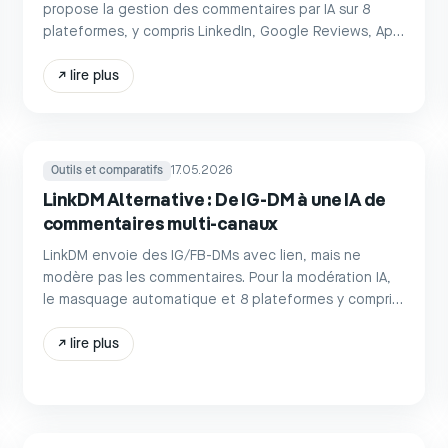
propose la gestion des commentaires par IA sur 8
plateformes, y compris LinkedIn, Google Reviews, App
Store, avec formation à la voix de marque et
automatisation des messages directs.
↗
lire plus
Outils et comparatifs
17.05.2026
LinkDM Alternative : De IG-DM à une IA de
commentaires multi-canaux
LinkDM envoie des IG/FB-DMs avec lien, mais ne
modère pas les commentaires. Pour la modération IA,
le masquage automatique et 8 plateformes y compris
les avis : replient.ai à partir de 39 €.
↗
lire plus