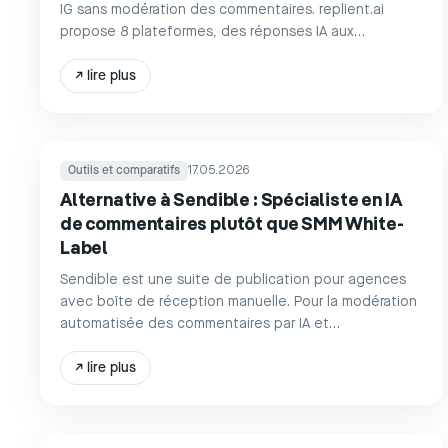
IG sans modération des commentaires. replient.ai
propose 8 plateformes, des réponses IA aux
commentaires, voix de marque et DM
↗
lire plus
Outils et comparatifs
17.05.2026
Alternative à Sendible : Spécialiste en IA
de commentaires plutôt que SMM White-
Label
Sendible est une suite de publication pour agences
avec boîte de réception manuelle. Pour la modération
automatisée des commentaires par IA et
l'automatisation des DM sur 8 plates-formes :
replient.ai.
↗
lire plus