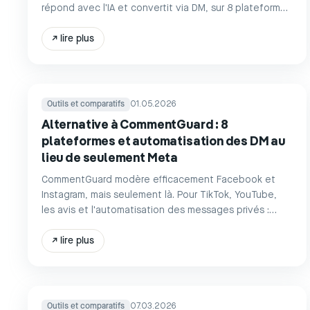
répond avec l'IA et convertit via DM, sur 8 plateformes
à partir de 39 €/mois au lieu de 1 500 $/mois.
↗
lire plus
Outils et comparatifs
01.05.2026
Alternative à CommentGuard : 8
plateformes et automatisation des DM au
lieu de seulement Meta
CommentGuard modère efficacement Facebook et
Instagram, mais seulement là. Pour TikTok, YouTube,
les avis et l'automatisation des messages privés :
replient.ai à partir de 39 €/mois.
↗
lire plus
Outils et comparatifs
07.03.2026