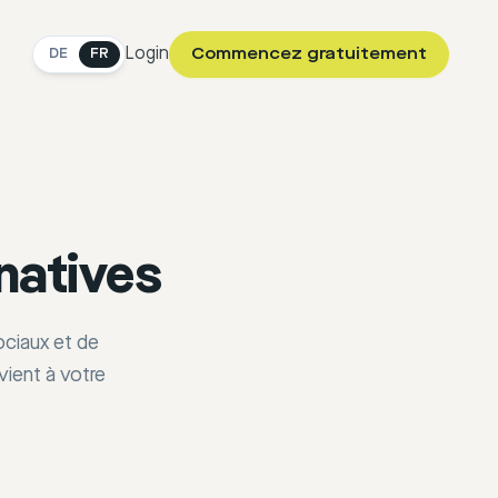
Login
Commencez gratuitement
DE
FR
rnatives
ociaux et de
vient à votre