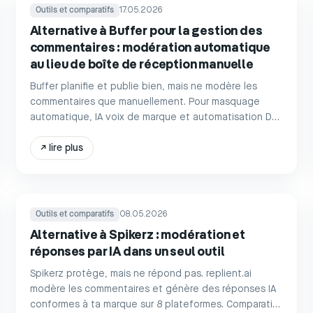
Outils et comparatifs
17.05.2026
Alternative à Buffer pour la gestion des
commentaires : modération automatique
au lieu de boîte de réception manuelle
Buffer planifie et publie bien, mais ne modère les
commentaires que manuellement. Pour masquage
automatique, IA voix de marque et automatisation DM
sur 8 plateformes : replient.ai à partir de 39 €.
↗
lire plus
Outils et comparatifs
08.05.2026
Alternative à Spikerz : modération et
réponses par IA dans un seul outil
Spikerz protège, mais ne répond pas. replient.ai
modère les commentaires et génère des réponses IA
conformes à ta marque sur 8 plateformes. Comparatif