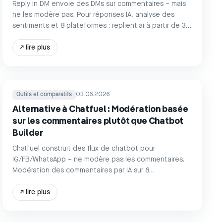
Reply in DM envoie des DMs sur commentaires – mais
ne les modère pas. Pour réponses IA, analyse des
sentiments et 8 plateformes : replient.ai à partir de 39
€. Comparez maintenant.
↗
lire plus
Outils et comparatifs
03.06.2026
Alternative à Chatfuel : Modération basée
sur les commentaires plutôt que Chatbot
Builder
Chatfuel construit des flux de chatbot pour
IG/FB/WhatsApp – ne modère pas les commentaires.
Modération des commentaires par IA sur 8
plateformes, conforme au RGPD. replient.ai à partir de
39 €.
↗
lire plus