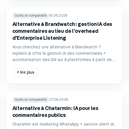
Outils et comparatifs
19.06.2026
Alternative à Brandwatch : gestion IA des
commentaires au lieu de l'overhead
d'Enterprise Listening
Vous cherchez une alternative à Brandwatch ?
replient.ai offre la gestion IA des commentaires +
automatisation des DM sur 8 plateformes à partir de
39 €/mois – en libre-service au lieu d'overhead
Enterprise.
↗
lire plus
Outils et comparatifs
07.06.2026
Alternative à Chatarmin : IA pour les
commentaires publics
Chatarmin est marketing WhatsApp + service client IA.