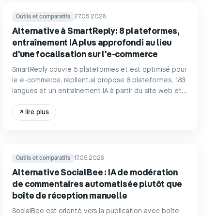
Outils et comparatifs
27.05.2026
Alternative à SmartReply: 8 plateformes,
entraînement IA plus approfondi au lieu
d'une focalisation sur l'e-commerce
SmartReply couvre 5 plateformes et est optimisé pour
le e-commerce. replient.ai propose 8 plateformes, 183
langues et un entraînement IA à partir du site web et
des documents. Comparatif et tarifs.
↗
lire plus
Outils et comparatifs
17.05.2026
Alternative SocialBee : IA de modération
de commentaires automatisée plutôt que
boîte de réception manuelle
SocialBee est orienté vers la publication avec boîte