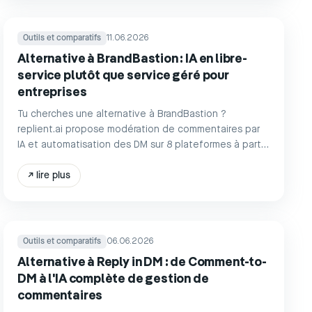
Outils et comparatifs
11.06.2026
Alternative à BrandBastion : IA en libre-
service plutôt que service géré pour
entreprises
Tu cherches une alternative à BrandBastion ?
replient.ai propose modération de commentaires par
IA et automatisation des DM sur 8 plateformes à partir
de 39 €/mois, sans appel commercial, prêt à l'emploi
immédiatement.
↗
lire plus
Outils et comparatifs
06.06.2026
Alternative à Reply in DM : de Comment-to-
DM à l'IA complète de gestion de
commentaires