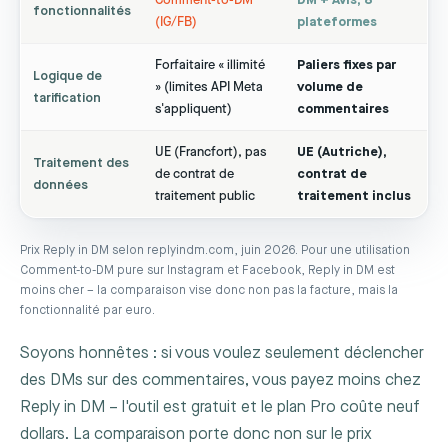
Comment-to-DM
DM + Avis, 8
fonctionnalités
(IG/FB)
plateformes
Forfaitaire « illimité
Paliers fixes par
Logique de
» (limites API Meta
volume de
tarification
s'appliquent)
commentaires
UE (Francfort), pas
UE (Autriche),
Traitement des
de contrat de
contrat de
données
traitement public
traitement inclus
Prix Reply in DM selon replyindm.com, juin 2026. Pour une utilisation
Comment-to-DM pure sur Instagram et Facebook, Reply in DM est
moins cher – la comparaison vise donc non pas la facture, mais la
fonctionnalité par euro.
Soyons honnêtes : si vous voulez seulement déclencher
des DMs sur des commentaires, vous payez moins chez
Reply in DM – l'outil est gratuit et le plan Pro coûte neuf
dollars. La comparaison porte donc non sur le prix