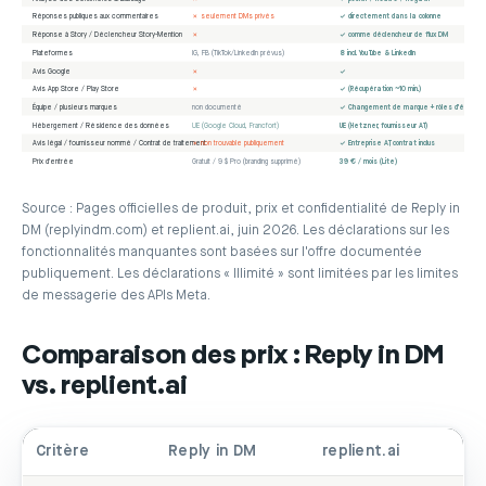
Réponses publiques aux commentaires
✗ seulement DMs privés
✓ directement dans la colonne
Réponse à Story / Déclencheur Story-Mention
✗
✓ comme déclencheur de flux DM
Plateformes
IG, FB (TikTok/LinkedIn prévus)
8 incl. YouTube & LinkedIn
Avis Google
✗
✓
Avis App Store / Play Store
✗
✓ (Récupération ~10 min.)
Équipe / plusieurs marques
non documenté
✓ Changement de marque + rôles d'équipe
Hébergement / Résidence des données
UE (Google Cloud, Francfort)
UE (Hetzner, fournisseur AT)
Avis légal / fournisseur nommé / Contrat de traitement
✗ non trouvable publiquement
✓ Entreprise AT, contrat inclus
Prix d'entrée
Gratuit / 9 $ Pro (branding supprimé)
39 € / mois (Lite)
Source : Pages officielles de produit, prix et confidentialité de Reply in
DM (replyindm.com) et replient.ai, juin 2026. Les déclarations sur les
fonctionnalités manquantes sont basées sur l'offre documentée
publiquement. Les déclarations « Illimité » sont limitées par les limites
de messagerie des APIs Meta.
Comparaison des prix : Reply in DM
vs. replient.ai
Critère
Reply in DM
replient.ai