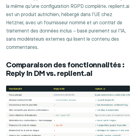
la même qu'une configuration RGPD complète. replient.ai
est un produit autrichien, hébergé dans l'UE chez
Hetzner, avec un fournisseur nommé et un contrat de
traitement des données inclus – basé purement sur l'IA,
sans modérateurs externes qui lisent le contenu des
commentaires.
Comparaison des fonctionnalités :
Reply in DM vs. replient.ai
Fonctionnalité
Reply in DM
replient.ai
Focus principal
Comment-to-DM (IG/FB)
IA pour commentaires, modération & DM
Entonnoir Comment-to-DM
✓ Fonctionnalité principale
✓ à partir du plan Pro
Déclencheur mot-clé pour DMs
✓
✓ incl. déclencheurs sentiment/tag
DMs rétroactifs pour anciens commentaires
✓
✓ via Inbox & Automations
Listes d'abonnés & Broadcasts
✓ incl. export CSV
Tags & Listes (pas de broadcast newsletter)
Modération des commentaires / Auto-masquage
✗
✓ basé sur IA + règles
Réponses IA à voix de marque
✗ pas d'IA
✓ 3 propositions, jusqu'à 15 possible
Entraînement de la voix de marque
✗
✓ Historique de réponses + site web
Analyse des sentiments & Balisage
✗
✓ positif / neutre / négatif