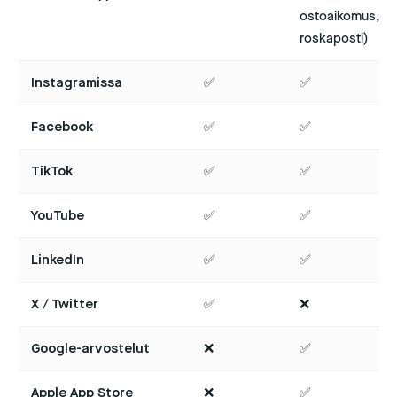
ostoaikomus, val
roskaposti)
Instagramissa
✅
✅
Facebook
✅
✅
TikTok
✅
✅
YouTube
✅
✅
LinkedIn
✅
✅
X / Twitter
✅
❌
Google-arvostelut
❌
✅
Apple App Store
❌
✅