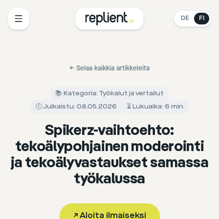
DE
FI
←
Selaa kaikkia artikkeleita
📚 Kategoria: Työkalut ja vertailut
🕖 Julkaistu: 08.05.2026
⏳ Lukuaika: 6 min
Spikerz-vaihtoehto:
tekoälypohjainen moderointi
ja tekoälyvastaukset samassa
työkalussa
↗
Aloita ilmaiseksi