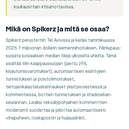
kuukausittain irtisanottavissa.
Mikä on Spikerz ja mitä se osaa?
Spikerz perustettiin Tel Avivissa ja keräsi tammikuussa
2025 7 miljoonan dollarin siemenrahoituksen. Ydinlupaus:
suojata sosiaalisen median tilejä ulkoisilta uhkilta. Tämä
sisältää tilin kaappaussuojan (jaettu 2FA,
kirjautumisvaroitukset), automaattisen esiintyjien
tunnistuksen ja poistoilmoitukset,
tietojenkalasteluskannaukset yksityisviesteissä ja
kommenteissa, bottien tunnistuksen ja shadowban-
seurannan. Lisäksi tekoälypohjainen kommenttien
moderointi suodattaa ja piilottaa automaattisesti
vihapuheen, roskapostin ja huijauslinkit.