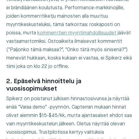
ei brändiäänen koulutusta. Performance-markkinoijille,
joiden kommenttiketju mainosten alla muuttuu
myyntikeskusteluksi, tämä tarkoittaa: roskaposti on
poissa, mutta
kommenttien myyntimahdollisuudet
jäävät
vastaamattomiksi. Ostoaikeita ilmaisevat kommentit
("Paljonko tämä maksaa?", "Onko tätä myös sinisenä?")
menevät hukkaan, koska kukaan ei vastaa, ei Spikerz eikä
tiimi joka on klo 22 jo offline.
2. Epäselvä hinnoittelu ja
vuosisopimukset
Spikerz on poistanut julkisen hinnastosivunsa ja näyttää
enää "Varaa demo" -pyynnön. Capterran mukaan hinnat
olivat aiemmin $15-$45/kk, mutta ajantasaiset ehdot saa
vain myyntikeskustelun jälkeen. Oletus näyttää olevan
vuosisopimus. Trustpilotissa kertyy valituksia