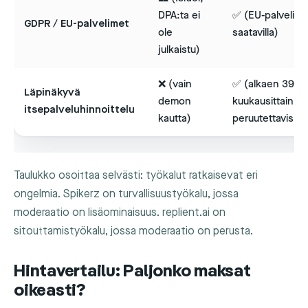
DPA:ta ei
✅ (EU-palvelin,
GDPR / EU-palvelimet
ole
saatavilla)
julkaistu)
❌ (vain
✅ (alkaen 39 €
Läpinäkyvä
demon
kuukausittain
itsepalveluhinnoittelu
kautta)
peruutettavissa
Taulukko osoittaa selvästi: työkalut ratkaisevat eri
ongelmia. Spikerz on turvallisuustyökalu, jossa
moderaatio on lisäominaisuus. replient.ai on
sitouttamistyökalu, jossa moderaatio on perusta.
Hintavertailu: Paljonko maksat
oikeasti?