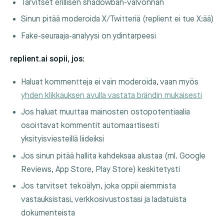
Tarvitset erillisen shadowban-valvonnan
Sinun pitää moderoida X/Twitteriä (replient ei tue X:ää)
Fake-seuraaja-analyysi on ydintarpeesi
replient.ai sopii, jos:
Haluat kommentteja ei vain moderoida, vaan myös
yhden klikkauksen avulla vastata brändin mukaisesti
Jos haluat muuttaa mainosten ostopotentiaalia
osoittavat kommentit automaattisesti
yksityisviesteillä liideiksi
Jos sinun pitää hallita kahdeksaa alustaa (ml. Google
Reviews, App Store, Play Store) keskitetysti
Jos tarvitset tekoälyn, joka oppii aiemmista
vastauksistasi, verkkosivustostasi ja ladatuista
dokumenteista