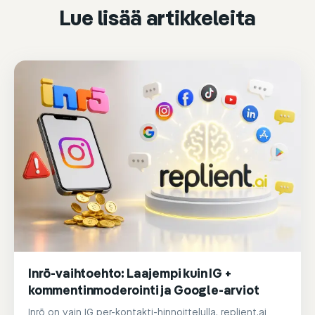
Lue lisää artikkeleita
Inrō-vaihtoehto: Laajempi kuin IG +
kommentinmoderointi ja Google-arviot
Inrō on vain IG per-kontakti-hinnoittelulla. replient.ai