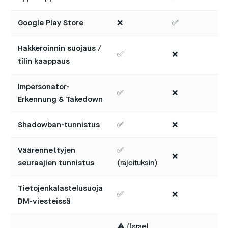
Google Play Store
❌
✅
Hakkeroinnin suojaus /
✅
❌
tilin kaappaus
Impersonator-
✅
❌
Erkennung & Takedown
Shadowban-tunnistus
✅
❌
Väärennettyjen
✅
❌
seuraajien tunnistus
(rajoituksin)
Tietojenkalastelusuoja
✅
❌
DM-viesteissä
⚠️ (Israel,