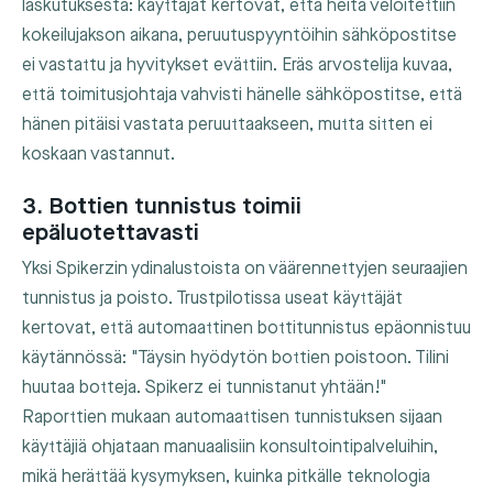
laskutuksesta: käyttäjät kertovat, että heitä veloitettiin
kokeilujakson aikana, peruutuspyyntöihin sähköpostitse
ei vastattu ja hyvitykset evättiin. Eräs arvostelija kuvaa,
että toimitusjohtaja vahvisti hänelle sähköpostitse, että
hänen pitäisi vastata peruuttaakseen, mutta sitten ei
koskaan vastannut.
3. Bottien tunnistus toimii
epäluotettavasti
Yksi Spikerzin ydinalustoista on väärennettyjen seuraajien
tunnistus ja poisto. Trustpilotissa useat käyttäjät
kertovat, että automaattinen bottitunnistus epäonnistuu
käytännössä: "Täysin hyödytön bottien poistoon. Tilini
huutaa botteja. Spikerz ei tunnistanut yhtään!"
Raporttien mukaan automaattisen tunnistuksen sijaan
käyttäjiä ohjataan manuaalisiin konsultointipalveluihin,
mikä herättää kysymyksen, kuinka pitkälle teknologia