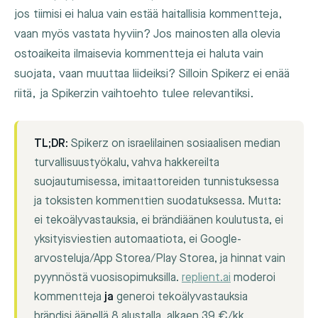
jos tiimisi ei halua vain estää haitallisia kommentteja,
vaan myös vastata hyviin? Jos mainosten alla olevia
ostoaikeita ilmaisevia kommentteja ei haluta vain
suojata, vaan muuttaa liideiksi? Silloin Spikerz ei enää
riitä, ja Spikerzin vaihtoehto tulee relevantiksi.
TL;DR:
Spikerz on israelilainen sosiaalisen median
turvallisuustyökalu, vahva hakkereilta
suojautumisessa, imitaattoreiden tunnistuksessa
ja toksisten kommenttien suodatuksessa. Mutta:
ei tekoälyvastauksia, ei brändiäänen koulutusta, ei
yksityisviestien automaatiota, ei Google-
arvosteluja/App Storea/Play Storea, ja hinnat vain
pyynnöstä vuosisopimuksilla.
replient.ai
moderoi
kommentteja
ja
generoi tekoälyvastauksia
brändisi äänellä 8 alustalla, alkaen 39 €/kk,