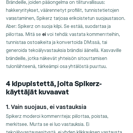
Brändeille, joiden pääongelma on tiliturvallisuus:
hakkeryritykset, väärennetyt profiilit, tunnistetietojen
varastaminen, Spikerz tarjoaa erikoistetun suojaustason.
Aber: Spikerz on suoja kilpi. Se estää, suodattaa ja
piilottaa. Mitä se
ei
voi tehdä: vastata kommentteihin,
tunnistaa ostoaikeita ja konvertoida DM:ssä, tai
generoida tekoälyvastauksia brändisi äänellä. Kasvaville
brändeille, jotka näkevät yhteisön sitouttamisen
tulonlähteenä, tärkeämpi osa yhtälöstä puuttuu.
4 kipupistettä, joita Spikerz-
käyttäjät kuvaavat
1. Vain suojaus, ei vastauksia
Spikerz moderoi kommentteja: piilottaa, poistaa,
merkitsee. Mutta se ei luo vastauksia. Ei
tekoälyvastausesitystä, ei yhden klikkauksen vastausta,