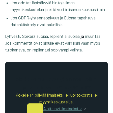
Jos odotat läpinäkyviä hintoja ilman
myyntikeskustelua ja että voit irtisanoa kuukausittain
Jos GDPR-yhteensopivuus ja EU:ssa tapahtuva
datankäsittely ovat pakollisia
Lyhyesti: Spikerz suojaa. replient.ai suojaa
ja
muuntaa.
Jos kommentit ovat sinulle eivät vain riski vaan myös
tulokanava, on replient.ai sopivampi valinta.
Oletko valmis tekoälykommentteihin,
jotka puhuvat brändisi äänellä?
Kokeile 14 päivää ilmaiseksi, ei luottokorttia, ei
myyntikeskustelua.
Aloita nyt ilmaiseksi →
→