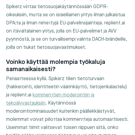
Spikerz viittaa tietosuojakäytännössään GDPR-
oikeuksiin, mutta se on israelilainen yritys ilman julkaistua
DPA:ta ja ilman nimettyjä EU-palvelinsijainteja. replient.ai
on itävaltalainen yritys, jolla on EU-palvelimet ja AVV
pyynnöstä, ja se on turvallisempi valinta DACH-brändeille,
joilla on tiukat tietosuojavaatimukset.
Voinko käyttää molempia työkaluja
samanaikaisesti?
Periaatteessa kyllä. Spikerz tilien tietoturvaan
(hakkerointi, identiteetin väärinkäyttö, tietojenkalastelu)
ja replient.ai
kommenttien moderointiin ja
tekoälyvastauksiin
. Käytännössä
moderointiominaisuudet kuitenkin päällekkäistyvät,
molemmat voivat piilottaa kommentteja automaattisesti.
Useimmat tiimit valitsevat toisen riippuen siitä, onko