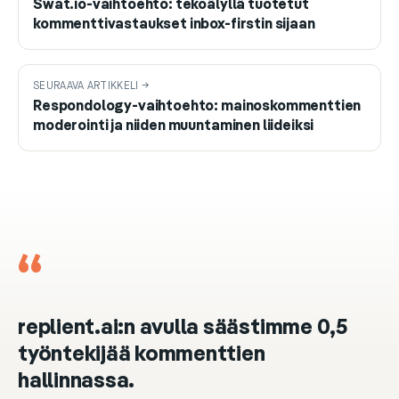
Swat.io-vaihtoehto: tekoälyllä tuotetut
kommenttivastaukset inbox-firstin sijaan
SEURAAVA ARTIKKELI →
Respondology-vaihtoehto: mainoskommenttien
moderointi ja niiden muuntaminen liideiksi
“
replient.ai:n avulla säästimme 0,5
työntekijää kommenttien
hallinnassa.