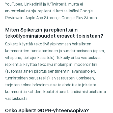
YouTubea, LinkedIniä ja X/Twitteriä, mutta ei
arvostelualustoja. replient.ai kattaa lisäksi Google
Reviewsin, Apple App Storen ja Google Play Storen.
Miten Spikerzin ja replient.ai:n
tekoälyominaisuudet eroavat toisistaan?
Spikerz käyttää tekoälyä yksinomaan haitallisten
kommenttien tunnistamiseen ja suodattamiseen (spam,
vihapuhe, tietojenkalastelu). Tekoäly ei luo vastauksia.
replient.ai käyttää tekoälyä molempiin: moderointiin
(automaattinen piilotus sentimentin, avainsanojen,
tunnisteiden perusteella) ja vastausten luomiseen,
tarjoten kolme brändinmukaista ehdotusta jokaista
kommenttia kohden, koulutettuna brändisi historiallisista
vastauksista.
Onko Spikerz GDPR-yhteensopiva?