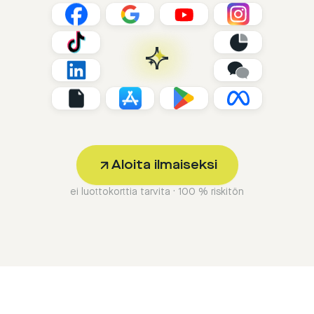
Aloita ilmaiseksi
ei luottokorttia tarvita · 100 % riskitön