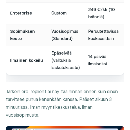
249 €/kk (10
Enterprise
Custom
brändiä)
Sopimuksen
Vuosisopimus
Peruutettavissa
kesto
(Standard)
kuukausittain
Epäselvää
14 päivää
Ilmainen kokeilu
(valituksia
ilmaiseksi
laskutuksesta)
Tärkein ero: replient.ai näyttää hinnan ennen kuin sinun
tarvitsee puhua kenenkään kanssa. Pääset alkuun 3
minuutissa, ilman myyntikeskustelua, ilman
vuosisopimusta.