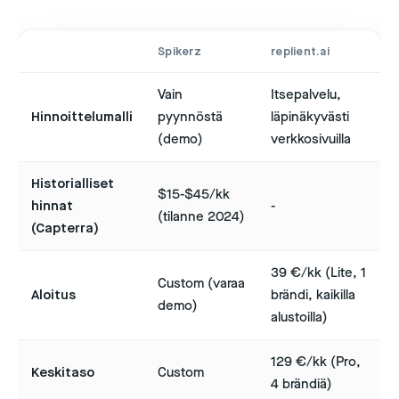
Spikerz
replient.ai
Vain
Itsepalvelu,
Hinnoittelumalli
pyynnöstä
läpinäkyvästi
(demo)
verkkosivuilla
Historialliset
$15-$45/kk
hinnat
-
(tilanne 2024)
(Capterra)
39 €/kk (Lite, 1
Custom (varaa
Aloitus
brändi, kaikilla
demo)
alustoilla)
129 €/kk (Pro,
Keskitaso
Custom
4 brändiä)