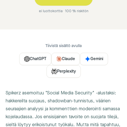
ei luottokorttia · 100 % riskitön
Tiivistä sisältö avulla
ChatGPT
Claude
Gemini
Perplexity
Spikerz asemoituu "Social Media Security" -alustaksi:
hakkereilta suojaus, shadowban-tunnistus, väärien
seuraajien analyysi ja kommenttien moderointi samassa
kojelaudassa. Jos ensisijainen tavoite on suojata tilejä,
sieltä löytyy erikoistunut työkalu. Mutta mitä tapahtuu,