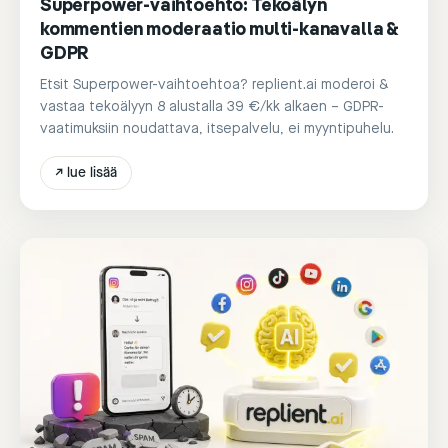
Superpower-vaihtoehto: Tekoälyn
kommentien moderaatio multi-kanavalla &
GDPR
Etsit Superpower-vaihtoehtoa? replient.ai moderoi &
vastaa tekoälyyn 8 alustalla 39 €/kk alkaen – GDPR-
vaatimuksiin noudattava, itsepalvelu, ei myyntipuhelu.
↗
lue lisää