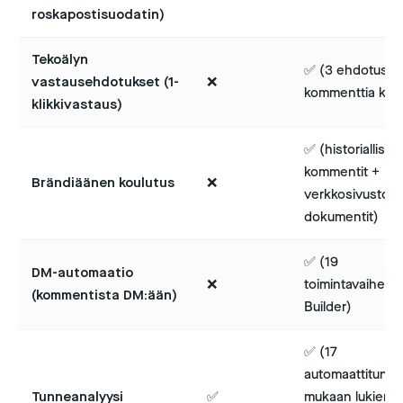
roskapostisuodatin)
Tekoälyn
✅ (3 ehdotusta
vastausehdotukset (1-
❌
kommenttia koht
klikkivastaus)
✅ (historialliset
kommentit +
Brändiäänen koulutus
❌
verkkosivusto +
dokumentit)
✅ (19
DM-automaatio
❌
toimintavaihetta
(kommentista DM:ään)
Builder)
✅ (17
automaattitunnis
Tunneanalyysi
✅
mukaan lukien