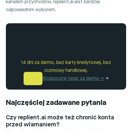
kanałem przychodów, replient.ai jest bardziej
odpowiednim wyborem.
Gotowy na komentarze AI, które
mówią w głosie twojej marki?
14 dni za darmo, bez karty kredytowej, bez
rozmowy handlowej.
Rozpocznij teraz za darmo →
→
Najczęściej zadawane pytania
Czy replient.ai może też chronić konta
przed włamaniem?