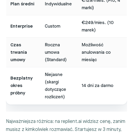
€129/mies. (Pro, 4
Plan średni
Indywidualne
marki)
€249/mies. (10
Enterprise
Custom
marek)
Czas
Roczna
Możliwość
trwania
umowa
anulowania co
umowy
(Standard)
miesiąc
Niejasne
Bezpłatny
(skargi
okres
14 dni za darmo
dotyczące
próbny
rozliczeń)
Najważniejsza różnica: na replient.ai widzisz cenę, zanim
musisz z kimkolwiek rozmawiać. Startujesz w 3 minuty,