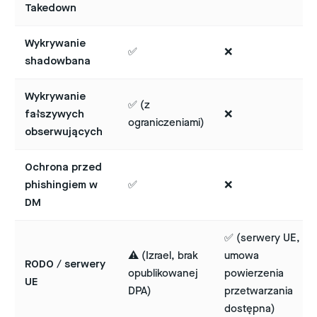
Takedown
Wykrywanie
✅
❌
shadowbana
Wykrywanie
✅ (z
fałszywych
❌
ograniczeniami)
obserwujących
Ochrona przed
phishingiem w
✅
❌
DM
✅ (serwery UE,
⚠️ (Izrael, brak
umowa
RODO / serwery
opublikowanej
powierzenia
UE
DPA)
przetwarzania
dostępna)