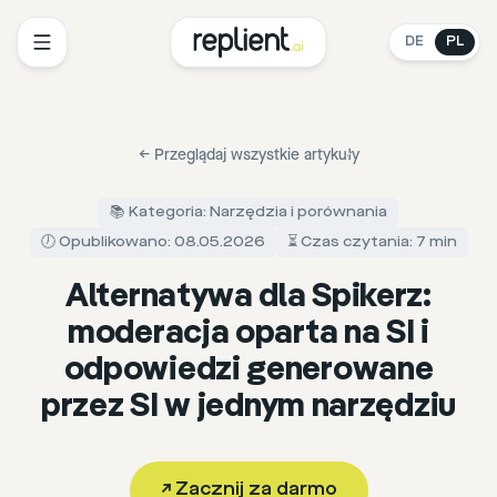
DE
PL
←
Przeglądaj wszystkie artykuły
📚 Kategoria: Narzędzia i porównania
🕖 Opublikowano: 08.05.2026
⏳ Czas czytania: 7 min
Alternatywa dla Spikerz:
moderacja oparta na SI i
odpowiedzi generowane
przez SI w jednym narzędziu
↗
Zacznij za darmo