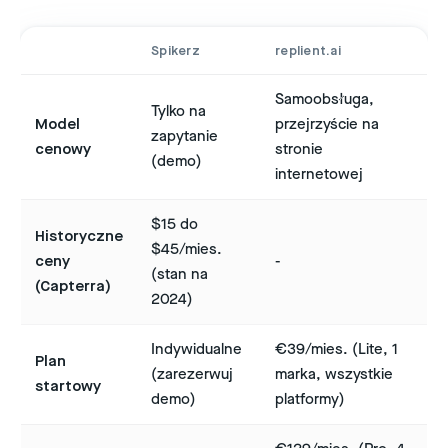
Spikerz
replient.ai
Samoobsługa,
Tylko na
Model
przejrzyście na
zapytanie
cenowy
stronie
(demo)
internetowej
$15 do
Historyczne
$45/mies.
ceny
-
(stan na
(Capterra)
2024)
Indywidualne
€39/mies. (Lite, 1
Plan
(zarezerwuj
marka, wszystkie
startowy
demo)
platformy)