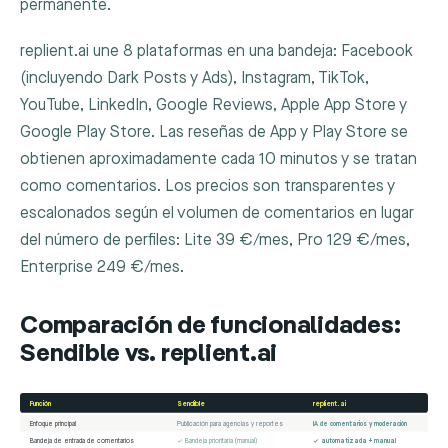
permanente.
replient.ai une 8 plataformas en una bandeja: Facebook
(incluyendo Dark Posts y Ads), Instagram, TikTok,
YouTube, LinkedIn, Google Reviews, Apple App Store y
Google Play Store. Las reseñas de App y Play Store se
obtienen aproximadamente cada 10 minutos y se tratan
como comentarios. Los precios son transparentes y
escalonados según el volumen de comentarios en lugar
del número de perfiles: Lite 39 €/mes, Pro 129 €/mes,
Enterprise 249 €/mes.
Comparación de funcionalidades:
Sendible vs. replient.ai
Función
Sendible
replient.ai
Enfoque principal
Publicación para agencias y reportes
IA de comentarios y moderación
Bandeja de entrada de comentarios
✓ Bandeja prioritaria (manual)
✓ automatizada + manual