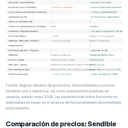
Auto-ocultar / Auto-moderación
✗
✓ basada en IA y reglas
Respuestas de IA a comentarios
✗ (AI Assist = solo títulos)
✓ hasta 15 sugerencias/comentario
Voz de marca desde historial de respuestas
✗
✓ 4 fuentes incluyendo historial
Automatización de DM
✗
✓ IG + FB, 19 pasos, 5 disparadores
Funnels de comentario a DM
✗
✓
Acciones de automatización de comentarios
manual
11 acciones
Sentimiento / Etiquetado automático
✗
✓ 18 etiquetas automáticas, 183 idiomas
IA "AI Assist" (Títulos)
✓ incluida
Enfoque en IA de respuestas
Publicación / White-Label / Reportes
✓ muy fuerte (Agencia)
Enfoque en compromiso
Google Reviews
✗
✓
Reseñas de App Store / Play Store
✗
✓ (Obtención ~10 min.)
Plataformas
9 canales de publicación
8 (incluyendo App/Play Store)
Precio de entrada
29 $/mes (Creator, 1 usuario)
39 €/mes (Lite)
White-Label / Agencia
Complemento, prácticamente a partir de 299 $/mes
Multi-marca incluido
Procesamiento de datos
Empresa del Reino Unido, servidores estadounidenses, transferencia fuera del EEE
Austria / UE
Prueba de autoservicio
✓ 14 días, sin plan gratuito
✓ 14 días, sin tarjeta de crédito
Fuente: Páginas oficiales de productos, funcionalidades y precios
sendible.com y replient.ai, así como evaluaciones públicas de
usuarios, estado mayo 2026. Las declaraciones sobre funciones no
disponibles se basan en el alcance de funcionalidades documentado
públicamente.
Comparación de precios: Sendible