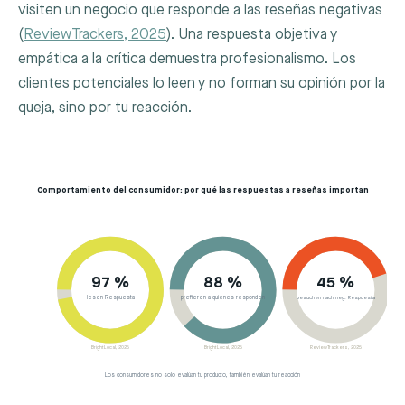
visiten un negocio que responde a las reseñas negativas
(
ReviewTrackers, 2025
). Una respuesta objetiva y
empática a la crítica demuestra profesionalismo. Los
clientes potenciales lo leen y no forman su opinión por la
queja, sino por tu reacción.
Comportamiento del consumidor: por qué las respuestas a reseñas importan
97 %
88 %
45 %
lesen Respuesta
prefieren a quienes responden
besuchen nach neg. Respuesta
BrightLocal, 2025
BrightLocal, 2025
ReviewTrackers, 2025
Los consumidores no solo evalúan tu producto, también evalúan tu reacción