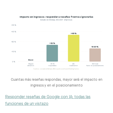
Impacto en ingresos: responder a reseñas frente a ignorarlas
Estudio de Womply, 200.000+ empresas
+55 %
+45 %
+49 %
+30 %
+35 %
16-20 %
+15 %
Base
0 %
Ninguna
>25 %
Alle
SEO local
Antworten
respondidas
beantwortet
Factor de posicionamiento
Fuentes: estudio de Womply | Whitespark Local Search Ranking Factors
Cuantas más reseñas respondas, mayor será el impacto en
ingresos y en el posicionamiento
Responder reseñas de Google con IA: todas las
funciones de un vistazo