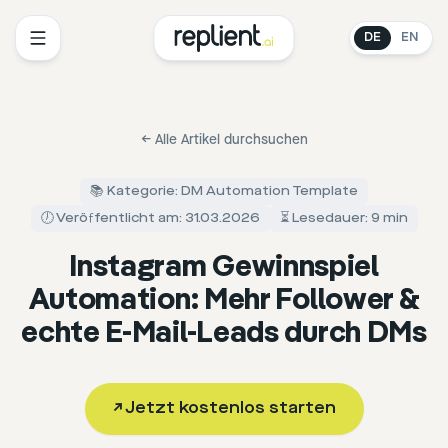
DE
EN
←
Alle Artikel durchsuchen
📚 Kategorie: DM Automation Template
🕖 Veröffentlicht am: 31.03.2026
⏳ Lesedauer: 9 min
Instagram Gewinnspiel
Automation: Mehr Follower &
echte E-Mail-Leads durch DMs
↗
Jetzt kostenlos starten