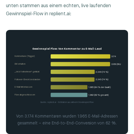
unten stammen aus einem echten, live laufenden
Gewinnspiel-Flow in replient.ai:
Gewinnspiel Flow: Von Kommentar zu E-Mail-Lead
Kommentare (Trigger)
3.174
DM erhalten
3.169 (99,8 %)
„Jetzt teilnehmen“ geklickt
2.349 (74 %)
Follower-Check bestanden
2.345 (74 %)
E-Mail hinterlassen
1.965 (84 % der Qualif.)
Flow abgeschlossen
1.962 (62 % gesamt)
Quelle: replient.ai – Echtdaten aus aktivem Gewinnspiel-Flow
Von 3.174 Kommentaren wurden 1.965 E-Mail-Adressen
gesammelt – eine End-to-End-Conversion von 62 %.