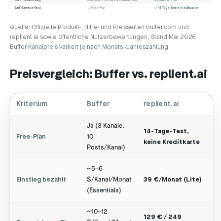
Datenverarbeitung
USA, keine EU-Datenresidenz dok.
Self-Service-Test
✓ Free-Plan
✓ 14 Tage, keine Kreditkarte
Quelle: Offizielle Produkt-, Hilfe- und Preisseiten buffer.com und
replient.ai sowie öffentliche Nutzerbewertungen, Stand Mai 2026.
Buffer-Kanalpreis variiert je nach Monats-/Jahreszahlung.
Preisvergleich: Buffer vs. replient.ai
Kriterium
Buffer
replient.ai
Ja (3 Kanäle,
14-Tage-Test,
Free-Plan
10
keine Kreditkarte
Posts/Kanal)
~5–6
Einstieg bezahlt
$/Kanal/Monat
39 €/Monat (Lite)
(Essentials)
~10–12
129 € / 249