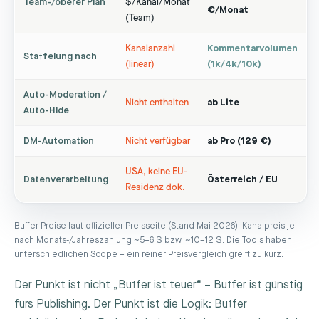
Team-/oberer Plan
$/Kanal/Monat
€/Monat
(Team)
Kanalanzahl
Kommentarvolumen
Staffelung nach
(linear)
(1k/4k/10k)
Auto-Moderation /
Nicht enthalten
ab Lite
Auto-Hide
DM-Automation
Nicht verfügbar
ab Pro (129 €)
USA, keine EU-
Datenverarbeitung
Österreich / EU
Residenz dok.
Buffer-Preise laut offizieller Preisseite (Stand Mai 2026); Kanalpreis je
nach Monats-/Jahreszahlung ~5–6 $ bzw. ~10–12 $. Die Tools haben
unterschiedlichen Scope – ein reiner Preisvergleich greift zu kurz.
Der Punkt ist nicht „Buffer ist teuer“ – Buffer ist günstig
fürs Publishing. Der Punkt ist die Logik: Buffer