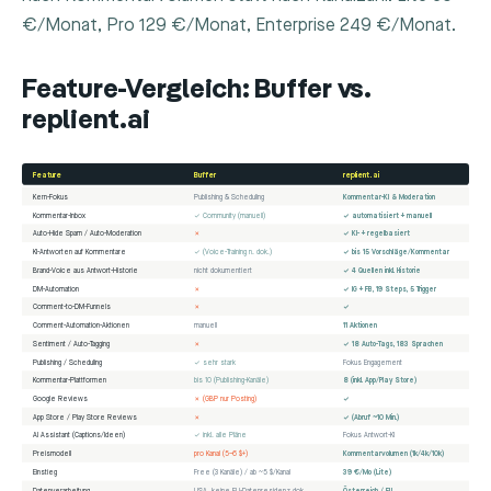
€/Monat, Pro 129 €/Monat, Enterprise 249 €/Monat.
Feature-Vergleich: Buffer vs.
replient.ai
Feature
Buffer
replient.ai
Kern-Fokus
Publishing & Scheduling
Kommentar-KI & Moderation
Kommentar-Inbox
✓ Community (manuell)
✓ automatisiert + manuell
Auto-Hide Spam / Auto-Moderation
✗
✓ KI- + regelbasiert
KI-Antworten auf Kommentare
✓ (Voice-Training n. dok.)
✓ bis 15 Vorschläge/Kommentar
Brand-Voice aus Antwort-Historie
nicht dokumentiert
✓ 4 Quellen inkl. Historie
DM-Automation
✗
✓ IG + FB, 19 Steps, 5 Trigger
Comment-to-DM-Funnels
✗
✓
Comment-Automation-Aktionen
manuell
11 Aktionen
Sentiment / Auto-Tagging
✗
✓ 18 Auto-Tags, 183 Sprachen
Publishing / Scheduling
✓ sehr stark
Fokus Engagement
Kommentar-Plattformen
bis 10 (Publishing-Kanäle)
8 (inkl. App/Play Store)
Google Reviews
✗ (GBP nur Posting)
✓
App Store / Play Store Reviews
✗
✓ (Abruf ~10 Min.)
AI Assistant (Captions/Ideen)
✓ inkl. alle Pläne
Fokus Antwort-KI
Preismodell
pro Kanal (5–6 $+)
Kommentarvolumen (1k/4k/10k)
Einstieg
Free (3 Kanäle) / ab ~5 $/Kanal
39 €/Mo (Lite)
Österreich / EU