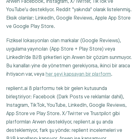
Arwen Facebook, Instagram, X/Twitter, TikTok ve
YouTube'u destekliyor. Reddit "yakında" olarak listelenmiş.
Eksik olanlar: LinkedIn, Google Reviews, Apple App Store
ve Google Play Store.
Fiziksel lokasyonları olan markalar (Google Reviews),
uygulama yayıncıları (App Store + Play Store) veya
LinkedIn'de B2B şirketleri için Arwen bir çözüm sunmuyor.
Bu kanalları yine de yönetmen gerekiyorsa, ikinci bir araca
ihtiyacın var, veya
her şeyi kapsayan bir platform
.
replient.ai 8 platformu tek bir gelen kutusunda
birleştiriyor: Facebook (Dark Posts ve reklamlar dahil),
Instagram, TikTok, YouTube, LinkedIn, Google Reviews,
App Store ve Play Store. X/Twitter ve Trustpilot gibi
platformları Arwen destekliyor, replient.ai şu anda
desteklemiyor, fark şu yönde: replient incelemeleri ve
B2B kanallarını kapsıyor, Arwen ise kapsamıyor.