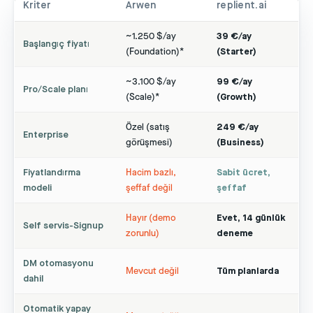
Kriter
Arwen
replient.ai
~1.250 $/ay
39 €/ay
Başlangıç fiyatı
(Foundation)*
(Starter)
~3.100 $/ay
99 €/ay
Pro/Scale planı
(Scale)*
(Growth)
Özel (satış
249 €/ay
Enterprise
görüşmesi)
(Business)
Fiyatlandırma
Hacim bazlı,
Sabit ücret,
modeli
şeffaf değil
şeffaf
Hayır (demo
Evet, 14 günlük
Self servis-Signup
zorunlu)
deneme
DM otomasyonu
Mevcut değil
Tüm planlarda
dahil
Otomatik yapay