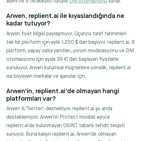
adımı ve 5 tetikleyici türüyle
DM otomasyonu
sunar.
Arwen, replient.ai ile kıyaslandığında ne
kadar tutuyor?
Arwen fiyat bilgisi paylaşmıyor. Üçüncü taraf tahminleri
tek bir platform için aylık 1.250 $'dan başlıyor. replient.ai, 8
platform, yapay zeka yanıtları, yorum moderasyonu ve DM
otomasyonu için ayda 39 €'dan başlayan fiyatlarla
sunuluyor. Arwen kurumsal müşterilere yönelik, replient.ai
ise büyüyen markalar ve ajanslar için.
Arwen'in, replient.ai'de olmayan hangi
platformları var?
Arwen X/Twitter'ı destekliyor, replient.ai şu anda
desteklemiyor. Arwen'in Protect modülü ayrıca
replient.ai'de bulunmayan OSINT tabanlı tehdit tespiti
sunuyor. Buna karşın replient.ai, Arwen'de olmayan