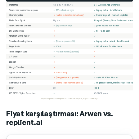
Platformlar
5 (FB, IG, X, TikTok, YT)
8 (+ LI, Google, App Store'lar)
Yapay zeka yorum moderasyonu
✓ 25'ten fazla kategori
✓ Yapay zeka + kural tabanlı
Otomatik yanıtlar
✗ (sadece öneriler, manuel onay)
✓ Otomatik yanıt + manuel seçilebilir
Marka Sesi Eğitimi
bilgi yok
4 kaynak (Geçmiş, Web, Dokümanlar, manuel)
Yapay zeka yanıt önerileri
✓ (hiç otomatik değil)
✓ yorum başına 15'e kadar
DM Otomasyonu
✗
✓ IG + FB, 19 adım
Yorumdan DM'ye huniler
✗
✓
Yorumları otomatik gizleme
✓ (Moderasyon modülü)
✓ Yapay zeka tabanlı + kural tabanlı
Duygu Analizi
✓ 30+ dil
✓ 183 dil, otomatik etiketleme
Tehdit Tespiti / OSINT
✓ Protect modülü (Kurumsal)
✗
X / Twitter
✓
✗
LinkedIn
✗
✓
Google Yorumları
✗
✓
App Store ve Play Store
✗ Mevcut değil
✓
Şeffaf fiyatlandırma
✗ (Satış görüşmesi gerekli)
✓ ayda 39 €'dan itibaren
Self-service kaydı
✗ (Demo rezervasyonu gerekli)
✓ 14 günlük deneme, kredi kartı gerekmez
Diller
30+
183 dil
ISO 27001 / Cyber Essentials
✓
AB/GDPR uyumlu
Kaynak: replient.ai ve replient.ai resmi ürün sayfaları, Mayıs 2026 itibarıyla
Fiyat karşılaştırması: Arwen vs.
replient.ai