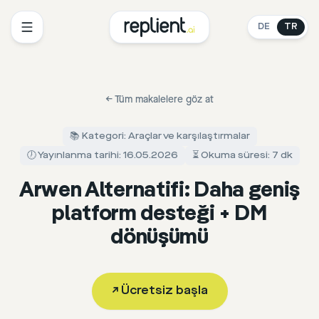
DE
TR
←
Tüm makalelere göz at
📚 Kategori: Araçlar ve karşılaştırmalar
🕖 Yayınlanma tarihi: 16.05.2026
⏳ Okuma süresi: 7 dk
Arwen Alternatifi: Daha geniş
platform desteği + DM
dönüşümü
↗
Ücretsiz başla