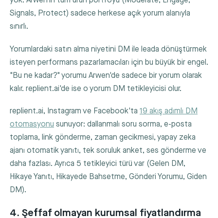
yok. Arwen'in tüm ürün portföyü (Moderate, Engage,
Signals, Protect) sadece herkese açık yorum alanıyla
sınırlı.
Yorumlardaki satın alma niyetini DM ile leada dönüştürmek
isteyen performans pazarlamacıları için bu büyük bir engel.
"Bu ne kadar?" yorumu Arwen'de sadece bir yorum olarak
kalır. replient.ai'de ise o yorum DM tetikleyicisi olur.
replient.ai, Instagram ve Facebook'ta
19 akış adımlı DM
otomasyonu
sunuyor: dallanmalı soru sorma, e-posta
toplama, link gönderme, zaman gecikmesi, yapay zeka
ajanı otomatik yanıtı, tek soruluk anket, ses gönderme ve
daha fazlası. Ayrıca 5 tetikleyici türü var (Gelen DM,
Hikaye Yanıtı, Hikayede Bahsetme, Gönderi Yorumu, Giden
DM).
4. Şeffaf olmayan kurumsal fiyatlandırma