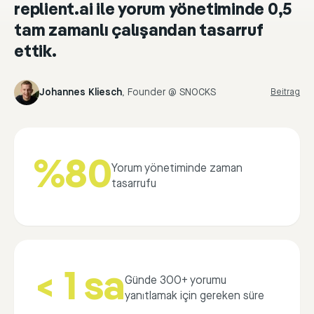
replient.ai ile yorum yönetiminde 0,5
tam zamanlı çalışandan tasarruf
ettik.
Johannes Kliesch
,
Founder @ SNOCKS
Beitrag
%80
Yorum yönetiminde zaman
tasarrufu
< 1 sa
Günde 300+ yorumu
yanıtlamak için gereken süre