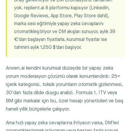
onay gerektiriyor ve DM otomasyonu tamamen
yok. replient.ai 8 platformu kapsıyor (LinkedIn,
Google Reviews, App Store, Play Store dahil),
marka sesi eğitimiyle yapay zeka cevaplarını
otomatikleştiriyor ve DM akışları sunuyor, aylık 39
€'dan başlayan fiyatlarla, kurumsal fiyatlar ise
tahmini aylık 1.250 $'dan başlıyor.
Arwen.ai kendini kurumsal düzeyde bir yapay zeka
yorum moderasyon çözümü olarak konumlandırdı: 25+
içerik kategorisi, toksik yorumların otomatik gizlenmesi,
30'dan fazla dilde duygu analizi. Formula 1, ITV veya
BM gibi markalar için bu, özel hesap yöneticileri ve beş
haneli yıllık bütçelerle çalışıyor.
Ama hızlı yapay zeka cevaplarına ihtiyacın varsa, DM'leri
otomatikleştirmek istiyorsan veya beşten fazla sosyal