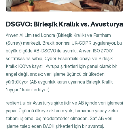
DSGVO: Birleşik Krallık vs. Avusturya
Arwen AI Limited Londra (Birleşik Krallık) ve Farnham
(Surrey) merkezli. Brexit sonrası UK-GDPR uygulanıyor, bu
büyük ölçüde AB-DSGVO ile uyumlu. Arwen ISO 27001
sertifikasına sahip, Cyber Essentials onaylı ve Birleşik
Krallık ICO'ya kayıtlı. Avrupa şirketleri için genel olarak bir
engel değil, ancak: veri işleme üçüncü bir ülkeden
yürütülüyor (AB uygunluk kararı uyarınca Birleşik Krallık
"uygun" kabul ediliyor).
replient.ai bir Avusturya şirketidir ve AB içinde veri işlemesi
yapar. Üçüncü ülkeye aktarım yok, tamamen yapay zeka
tabanlı işleme, dış moderatörler olmadan. Saf AB veri
işleme talep eden DACH şirketleri için bir avantaj.