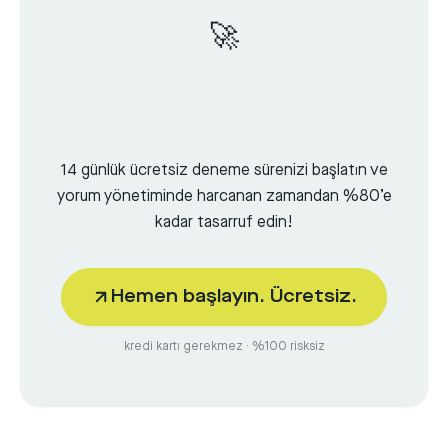
🚀
14 günlük ücretsiz deneme sürenizi başlatın ve
yorum yönetiminde harcanan zamandan %80’e
kadar tasarruf edin!
Hemen başlayın. Ücretsiz.
kredi kartı gerekmez · %100 risksiz