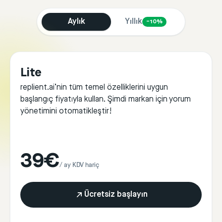
Aylık
Yıllık
−10%
Lite
replient.ai’nin tüm temel özelliklerini uygun
başlangıç fiyatıyla kullan. Şimdi markan için yorum
yönetimini otomatikleştir!
39€
/ ay KDV hariç
Ücretsiz başlayın