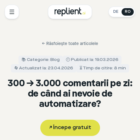
DE
RO
←
Răsfoiește toate articolele
📚 Categorie: Blog
🕖 Publicat la: 19.03.2026
🔄 Actualizat la: 23.04.2026
⏳ Timp de citire: 8 min
300 → 3.000 comentarii pe zi:
de când ai nevoie de
automatizare?
↗
Începe gratuit