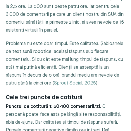
la 2,5 ore. La 500 sunt peste patru ore. Iar pentru cele
3.000 de comentarii pe care un client nostru din SUA din
domeniul sănătății le primește zilnic, ai avea nevoie de 15
asistenți virtuali în paralel.
Problema nu este doar timpul. Este calitatea. Șabloanele
de text sună robotice, același răspuns sub fiecare
comentariu. Și cu cât este mai lung timpul de răspuns, cu
atât mai puțină eficiență. Clienții se așteaptă la un
răspuns în decurs de o oră, brandul mediu are nevoie de
patru până la cinci ore (
Sprout Social, 2025
).
Cele trei puncte de cotitură
Punctul de cotitură 1: 50-100 comentarii/zi.
O
persoană poate face asta pe lângă alte responsabilități,
abia de-ajuns. Dar calitatea și timpul de răspuns suferă.
Primele comentarii negative rămân ore întregi fără