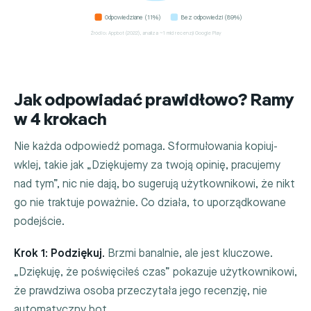
Odpowiedziane (11%)
Bez odpowiedzi (89%)
Źródło: Appbot (2022), analiza ~1 mld recenzji Google Play
Jak odpowiadać prawidłowo? Ramy
w 4 krokach
Nie każda odpowiedź pomaga. Sformułowania kopiuj-
wklej, takie jak „Dziękujemy za twoją opinię, pracujemy
nad tym”, nic nie dają, bo sugerują użytkownikowi, że nikt
go nie traktuje poważnie. Co działa, to uporządkowane
podejście.
Krok 1: Podziękuj.
Brzmi banalnie, ale jest kluczowe.
„Dziękuję, że poświęciłeś czas” pokazuje użytkownikowi,
że prawdziwa osoba przeczytała jego recenzję, nie
automatyczny bot.