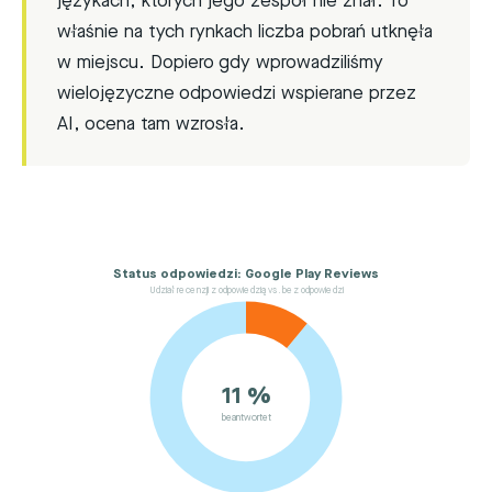
językach, których jego zespół nie znał. To
właśnie na tych rynkach liczba pobrań utknęła
w miejscu. Dopiero gdy wprowadziliśmy
wielojęzyczne odpowiedzi wspierane przez
AI, ocena tam wzrosła.
Status odpowiedzi: Google Play Reviews
Udział recenzji z odpowiedzią vs. bez odpowiedzi
11 %
beantwortet