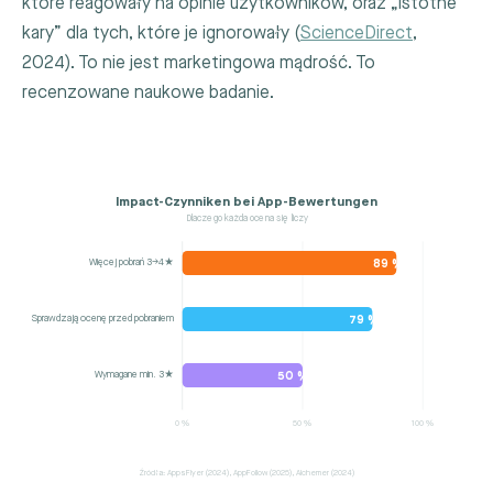
które reagowały na opinie użytkowników, oraz „istotne
kary” dla tych, które je ignorowały (
ScienceDirect
,
2024). To nie jest marketingowa mądrość. To
recenzowane naukowe badanie.
Impact-Czynniken bei App-Bewertungen
Dlaczego każda ocena się liczy
Więcej pobrań 3→4★
89 %
Sprawdzają ocenę przed pobraniem
79 %
Wymagane min. 3★
50 %
0 %
50 %
100 %
Źródła: AppsFlyer (2024), AppFollow (2025), Alchemer (2024)