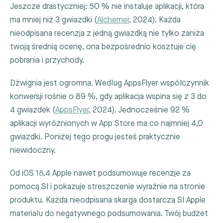
Jeszcze drastyczniej: 50 % nie instaluje aplikacji, która
ma mniej niż 3 gwiazdki (
Alchemer
, 2024). Każda
nieodpisana recenzja z jedną gwiazdką nie tylko zaniża
twoją średnią ocenę, ona bezpośrednio kosztuje cię
pobrania i przychody.
Dźwignia jest ogromna. Według AppsFlyer współczynnik
konwersji rośnie o 89 %, gdy aplikacja wspina się z 3 do
4 gwiazdek (
AppsFlyer
, 2024). Jednocześnie 92 %
aplikacji wyróżnionych w App Store ma co najmniej 4,0
gwiazdki. Poniżej tego progu jesteś praktycznie
niewidoczny.
Od iOS 18.4 Apple nawet podsumowuje recenzje za
pomocą SI i pokazuje streszczenie wyraźnie na stronie
produktu. Każda nieodpisana skarga dostarcza SI Apple
materiału do negatywnego podsumowania. Twój budżet