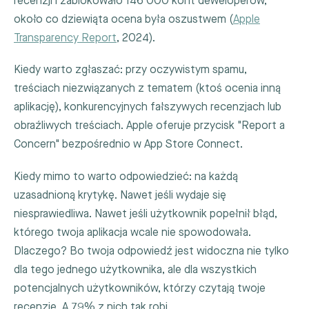
recenzji i zablokowało 146 000 kont deweloperów,
około co dziewiąta ocena była oszustwem (
Apple
Transparency Report
, 2024).
Kiedy warto zgłaszać: przy oczywistym spamu,
treściach niezwiązanych z tematem (ktoś ocenia inną
aplikację), konkurencyjnych fałszywych recenzjach lub
obraźliwych treściach. Apple oferuje przycisk "Report a
Concern" bezpośrednio w App Store Connect.
Kiedy mimo to warto odpowiedzieć: na każdą
uzasadnioną krytykę. Nawet jeśli wydaje się
niesprawiedliwa. Nawet jeśli użytkownik popełnił błąd,
którego twoja aplikacja wcale nie spowodowała.
Dlaczego? Bo twoja odpowiedź jest widoczna nie tylko
dla tego jednego użytkownika, ale dla wszystkich
potencjalnych użytkowników, którzy czytają twoje
recenzje. A 79% z nich tak robi.