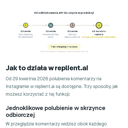
Od odblokowania API do użycia w produkcji
1
2
3
✓
22 kwietnia
23 kwietnia
25 kwietnia
29 kwietnia
Meta Changelog
Social Media Today
ALM Corp
replient.ai
API odblokowane
donosi
analiza techniczna
Dostępne dla wszystkich użytkowników
7 dni: changelog → na żywo
Źródła: Meta Platform Changelog, Social Media Today, ALM Corp
Jak to działa w replient.ai
Od 29 kwietnia 2026 polubienia komentarzy na
Instagramie w replient.ai są dostępne. Trzy sposoby, jak
możesz korzystać z tej funkcji:
Jednoklikowe polubienie w skrzynce
odbiorczej
W przeglądzie komentarzy widzisz obok każdego