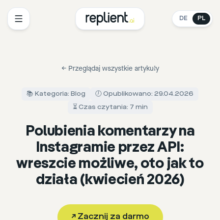
DE
PL
←
Przeglądaj wszystkie artykuły
📚 Kategoria: Blog
🕖 Opublikowano: 29.04.2026
⏳ Czas czytania: 7 min
Polubienia komentarzy na
Instagramie przez API:
wreszcie możliwe, oto jak to
działa (kwiecień 2026)
↗
Zacznij za darmo