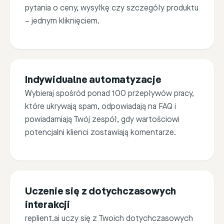
pytania o ceny, wysyłkę czy szczegóły produktu
– jednym kliknięciem.
Favorite answer
Alterna
Thank yo
Indywidualne automatyzacje
you enjo
Wybieraj spośród ponad 100 przepływów pracy,
które ukrywają spam, odpowiadają na FAQ i
powiadamiają Twój zespół, gdy wartościowi
potencjalni klienci zostawiają komentarze.
Edit
Send
Edit
Uczenie się z dotychczasowych
interakcji
replient.ai uczy się z Twoich dotychczasowych