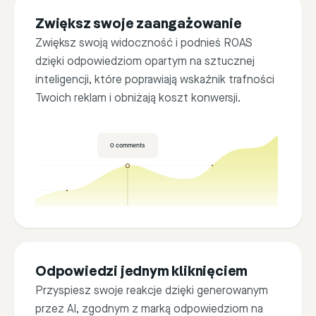
Zwiększ swoje zaangażowanie
FB Account
IG Account
TikTok
Zwiększ swoją widoczność i podnieś ROAS
dzięki odpowiedziom opartym na sztucznej
inteligencji, które poprawiają wskaźnik trafności
Twoich reklam i obniżają koszt konwersji.
0
comments
Odpowiedzi jednym kliknięciem
Przyspiesz swoje reakcje dzięki generowanym
przez AI, zgodnym z marką odpowiedziom na