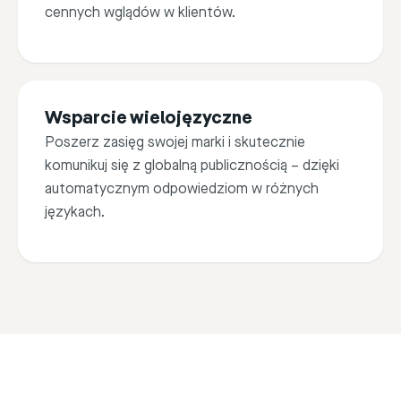
cennych wglądów w klientów.
3
Juan Castro
Wsparcie wielojęzyczne
I love this product. i alway
Poszerz zasięg swojej marki i skutecznie
something like this but ....
komunikuj się z globalną publicznością – dzięki
automatycznym odpowiedziom w różnych
językach.