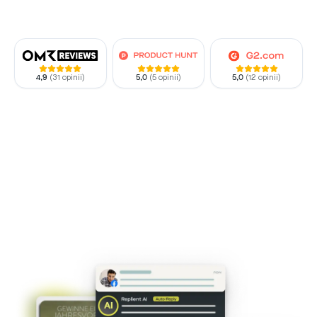
4,9
(
31 opinii
)
5,0
(
5 opinii
)
5,0
(
12 opinii
)