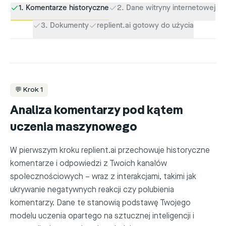
1. Komentarze historyczne
2. Dane witryny internetowej
3. Dokumenty
replient.ai gotowy do użycia
LERNT AUS DEINEM VERLAUF
💬 Krok 1
anna.kreativ
Analiza komentarzy pod kątem
Wo kann ich das bestellen? 😍
uczenia maszynowego
☝🏼 Buying Interest
vor 2 Std.
Antworten
W pierwszym kroku replient.ai przechowuje historyczne
deine Marke
komentarze i odpowiedzi z Twoich kanałów
· deine Antwort von damals
So gerne! 🙌 Hier direkt im Shop:
społecznościowych – wraz z interakcjami, takimi jak
replient.ai/shop
ukrywanie negatywnych reakcji czy polubienia
In deiner Markenstimme gelernt
komentarzy. Dane te stanowią podstawę Twojego
Markenstimme · Lernmodell wird trainiert
97 %
modelu uczenia opartego na sztucznej inteligencji i