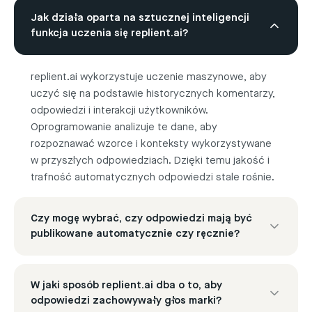
Jak działa oparta na sztucznej inteligencji
funkcja uczenia się replient.ai?
replient.ai wykorzystuje uczenie maszynowe, aby
uczyć się na podstawie historycznych komentarzy,
odpowiedzi i interakcji użytkowników.
Oprogramowanie analizuje te dane, aby
rozpoznawać wzorce i konteksty wykorzystywane
w przyszłych odpowiedziach. Dzięki temu jakość i
trafność automatycznych odpowiedzi stale rośnie.
Czy mogę wybrać, czy odpowiedzi mają być
publikowane automatycznie czy ręcznie?
Tak. replient.ai oferuje elastyczność – możesz
W jaki sposób replient.ai dba o to, aby
odpowiadać bezpośrednio w trybie automatycznym
odpowiedzi zachowywały głos marki?
albo najpierw przeglądać wygenerowane