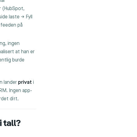
ial
er (HubSpot,
de laste → Fyll
i feeden på
ng, ingen
alisert at han er
entlig burde
n lander
privat
i
CRM. Ingen app-
rdet ditt.
 tall?