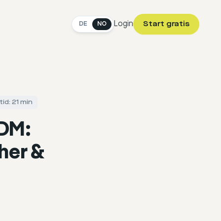
Login
Start gratis
DE
NO
tid: 21 min
 DM:
her &