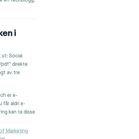
ke en teoriblogg,
ken i
ut: Social
pdf" direkte
gt av tre
ch er e-
 får aldri e-
ing kan ta disse
of Marketing