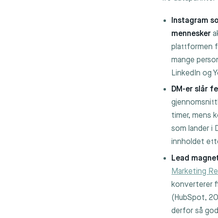
Instagram so
mennesker
ak
plattformen f
mange personl
LinkedIn og 
DM-er slår f
gjennomsnitt
timer, mens k
som lander i 
innholdet ett
Lead magnets
Marketing Re
konverterer f
(HubSpot, 20
derfor så god