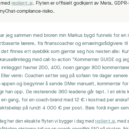
r med
replient.ai
. Flyten er offisielt godkjent av Meta, GDPR
nyChat-compliance-risiko.
har jeg sammen med broren min Markus bygd funnels for en 
ttbaserte lærere, fra finanscoacher og ernæringsrådgivere ti
 det finnes ett øyeblikk som gjentar seg hos nesten alle: K
t karusellinnlegg med call-to-action "Kommenter GUIDE og j
 innlegget havner 200, 400, noen ganger 800 kommentarer
. Eller verre: Coachen setter seg på sofaen tre dager sener
m-appen og begynner å sende DMer manuelt, kommentar for
ir han opp. De resterende 360 leadene går tapt. I et ekte
t en gang, for en coach-brand med 12 € i kostnad per anska
tektsbeløp på rundt 4 000 € per post. Bare fordi ingen se
 deg her den eksakte flyten vi bygger i dag med
replient.ai
, med s