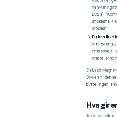
Report
er gje
henvisningstr
2024). "Komme
ut skjema → M
mobilen.
Du kan ikke k
retargeting-p
interessert i
starte, er spo
En Lead Magnet 
DM-en til denne 
bytte, ingen land
Hva gir 
Tre datapunkter