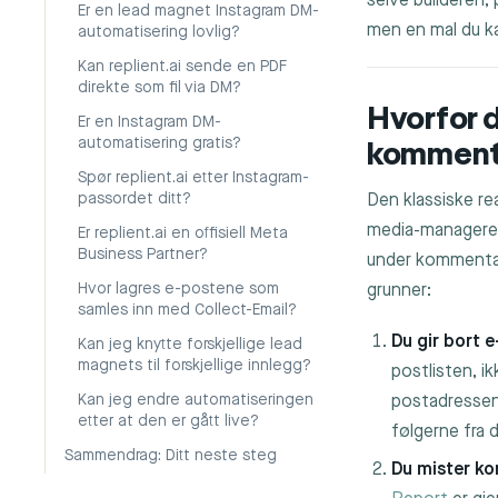
selve builderen, 
Er en lead magnet Instagram DM-
men en mal du ka
automatisering lovlig?
Kan replient.ai sende en PDF
direkte som fil via DM?
Hvorfor d
Er en Instagram DM-
automatisering gratis?
komment
Spør replient.ai etter Instagram-
Den klassiske re
passordet ditt?
media-manageren
Er replient.ai en offisiell Meta
Business Partner?
under kommentare
grunner:
Hvor lagres e-postene som
samles inn med Collect-Email?
Du gir bort e
Kan jeg knytte forskjellige lead
magnets til forskjellige innlegg?
postlisten, ik
Kan jeg endre automatiseringen
postadressen
etter at den er gått live?
følgerne fra 
Sammendrag: Ditt neste steg
Du mister kon