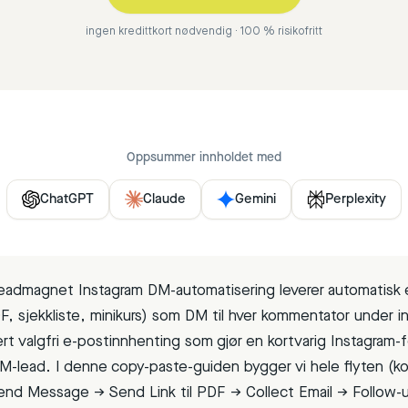
ingen kredittkort nødvendig · 100 % risikofritt
Oppsummer innholdet med
ChatGPT
Claude
Gemini
Perplexity
eadmagnet Instagram DM-automatisering leverer automatisk e
F, sjekkliste, minikurs) som DM til hver kommentator under i
ert valgfri e-postinnhenting som gjør en kortvarig Instagram-f
M-lead. I denne copy-paste-guiden bygger vi hele flyten (
end Message → Send Link til PDF → Collect Email → Follow-