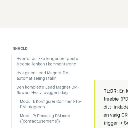
INNHOLD
Hvorfor du ikke lenger bør poste
freebie-lenken i kommentarene
Hva gir en Lead Magnet DM-
automatisering i tall?
Den komplette Lead Magnet DM-
TL;DR:
En l
flowen: Hva vi bygger i dag
freebie (PD
Modul 1: Konfigurer Comment-to-
ditt, inklud
DM-triggeren
en varig CR
Modul 2: Personlig DM med
{{contact.username}}
trigger → S