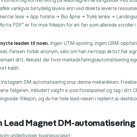
nnomsnittlig konvertering på leadmagnet-landingssider ved sos
afikk vanligvis betydelig lavere enn ved direkte leverte ressurs
ntar lese → App forlate → Bio åpne → Trykk lenke → Landingssi
otta PDF" er for mye friksjon for en fan som allerede scroller 
nytte leaden til noen.
Ingen UTM-sporing, ingen CRM-oppføri
ixel. Fansen forblir anonym, selv om han nettopp aktivt har sign
 temaet ditt. Akkurat der hvor markedsføringsautomatisering eg
ret kaldt.
Instagram DM-automatisering snur denne mekanikken: Freebie
ene følgeren, inkludert valgfri e-postforespørsel og tag i ditt 
ingsside-friksjon, og du har hele lead-reisen i replient.ai-dashbo
en Lead Magnet DM-automatisering i
 som underbygger businesscaset: