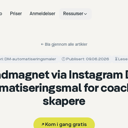
o
Priser
Anmeldelser
Ressurser
←
Bla gjennom alle artikler
ri: DM-automatiseringsmaler
🕖 Publisert: 09.06.2026
⏳ Lese
dmagnet via Instagram
matiseringsmal for coac
skapere
↗
Kom i gang gratis