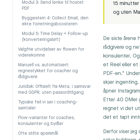
Modul 3: Send lenke til hostet
15 minutte
PDF
og uten Ma
Byggestein 4: Collect Email, den
ekte forretningsboosteren
Modul 5: Time Delay + Follow-up
De siste årene 
(konverteringsløft)
rådgivere og ne
Valgfrie utvidelser av flowen for
viderekomne
konsulenter. Og
et Reel eller e
Manuell vs. automatisert:
regnestykket for coacher og
PDF-en." Under
rådgivere
skjer ingenting
Juridisk: Offisielt fra Meta, i samsvar
åpner Instagra
med GDPR, uten passordtilgang
Etter 40 DMer g
Typiske feil vi ser i coaching-
regnet vi det u
samtaler
det et tapt inn
Flow-varianter for coaches,
konsulenter og byråer
Derfor viser jeg
Ofte stilte spørsmål