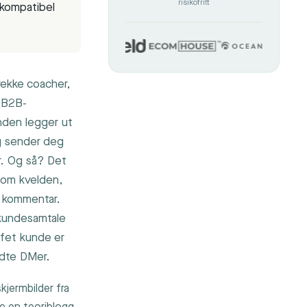
risikofritt
-kompatibel
rekke coacher,
l B2B-
unden legger ut
eg sender deg
. Og så? Det
e om kvelden,
 kommentar.
 kundesamtale
ffet kunde er
ndte DMer.
kjermbilder fra