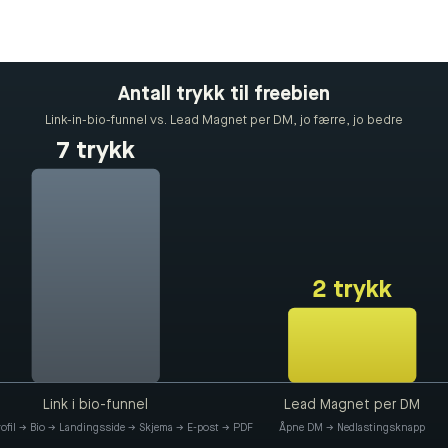
Antall trykk til freebien
Link-in-bio-funnel vs. Lead Magnet per DM, jo færre, jo bedre
7 trykk
2 trykk
Link i bio-funnel
Lead Magnet per DM
rofil → Bio → Landingsside → Skjema → E-post → PDF
Åpne DM → Nedlastingsknapp