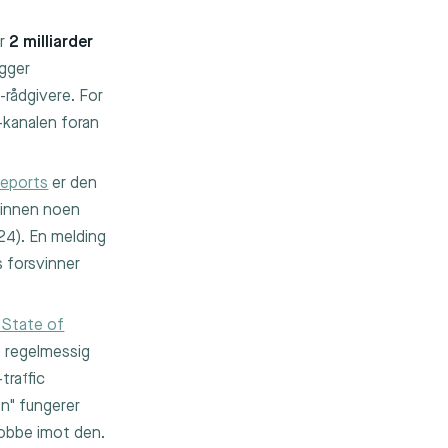
er
2 milliarder
igger
-rådgivere. For
-kanalen foran
Reports
er den
 innen noen
024). En melding
s forsvinner
State of
t regelmessig
traffic
n" fungerer
 jobbe imot den.