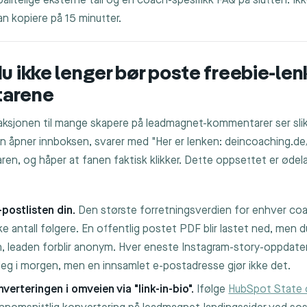
pålitelige eksterne tall og en coach-spesifikk FAQ på slutten. Ik
n kopiere på 15 minutter.
u ikke lenger bør poste freebie-len
arene
aksjonen til mange skapere på leadmagnet-kommentarer ser slik 
 åpner innboksen, svarer med "Her er lenken: deincoaching.de/
n, og håper at fanen faktisk klikker. Dette oppsettet er ødela
-postlisten din.
Den største forretningsverdien for enhver coa
ke antall følgere. En offentlig postet PDF blir lastet ned, men du
, leaden forblir anonym. Hver eneste Instagram-story-oppdater
deg i morgen, men en innsamlet e-postadresse gjør ikke det.
verteringen i omveien via "link-in-bio".
Ifølge
HubSpot State 