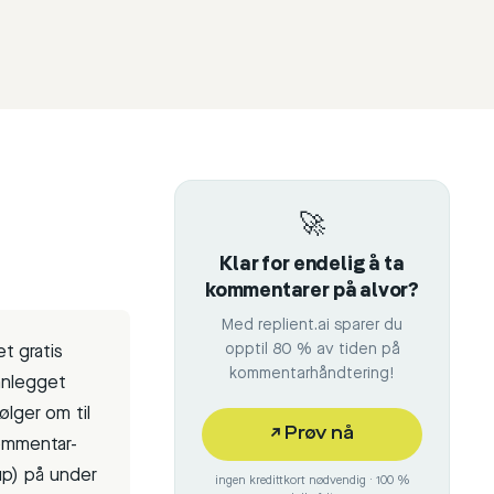
🚀
Klar for endelig å ta
kommentarer på alvor?
Med replient.ai sparer du
t gratis
opptil 80 % av tiden på
kommentarhåndtering!
nnlegget
ølger om til
↗
Prøv nå
kommentar-
up) på under
ingen kredittkort nødvendig · 100 %