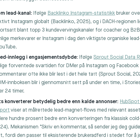
m lead-kanal:
Ifølge
Backlinko Instagram-statistikk
bruker ov
tivt Instagram globalt (Backlinko, 2025), og i DACH-regionen l
ortsatt blant topp 3 kundevervingskanaler for coacher og B2B
ige merkevarer er Instagram i dag den viktigste organiske lead
YouTube.
eed-innlegg i engasjementsdybde:
Ifølge
Sprout Social Data 
lige forventede svartiden for DMer på Instagram og Facebook
ommentarer ofte ikke blir lest i det hele tatt (Sprout Social, 2
DM-innboksen blir i gjennomsnitt sett på under en time, i Storie
er 24 timer.
 konverterer betydelig bedre enn kalde annonser:
HubSpot 
port
viser at målrettede lead-magnet-flows med relevant asse
lere hundre prosent bedre enn konverteringen fra klassisk cold-
24). Mekanismen "Skriv en kommentar, så sender jeg deg guide
t, fordi den passer til eksisterende brukeradferd i stedet for å