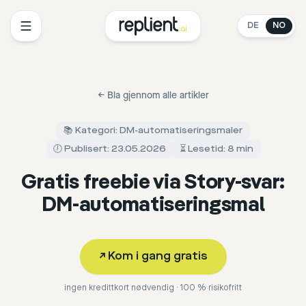
DE
NO
←
Bla gjennom alle artikler
📚 Kategori: DM-automatiseringsmaler
🕖 Publisert: 23.05.2026
⏳ Lesetid: 8 min
Gratis freebie via Story-svar:
DM-automatiseringsmal
↗
Kom i gang gratis
ingen kredittkort nødvendig · 100 % risikofritt