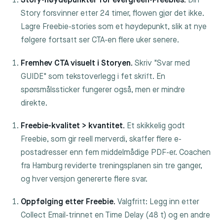
Story-høydepunkter for evergreen-Freebies.
Din
Story forsvinner etter 24 timer, flowen gjør det ikke.
Lagre Freebie-stories som et høydepunkt, slik at nye
følgere fortsatt ser CTA-en flere uker senere.
Fremhev CTA visuelt i Storyen.
Skriv "Svar med
GUIDE" som tekstoverlegg i fet skrift. En
spørsmålssticker fungerer også, men er mindre
direkte.
Freebie-kvalitet > kvantitet.
Et skikkelig godt
Freebie, som gir reell merverdi, skaffer flere e-
postadresser enn fem middelmådige PDF-er. Coachen
fra Hamburg reviderte treningsplanen sin tre ganger,
og hver versjon genererte flere svar.
Oppfølging etter Freebie.
Valgfritt: Legg inn etter
Collect Email-trinnet en Time Delay (48 t) og en andre