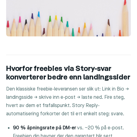
Hvorfor freebies via Story-svar
konverterer bedre enn landingssider
Den klassiske freebie-leveransen ser slik ut: Link in Bio →
landingsside → skrive inn e-post → laste ned. Fire steg,
hvert av dem et frafallspunkt. Story Reply-
automatisering forkorter det til ett enkelt steg: svare.
90 % åpningsrate på DM-er
vs. ~20 % på e-post.
Freebien din havner der den garantert blir sett