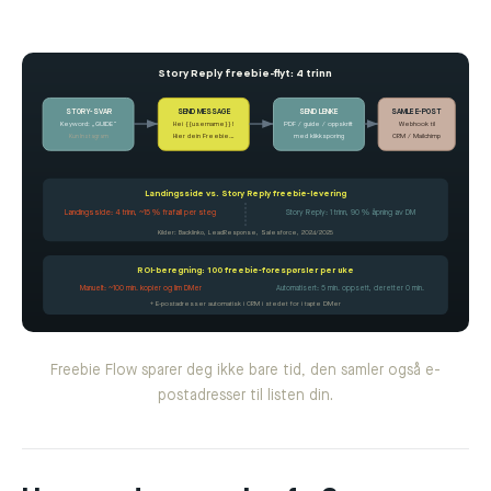
Story Reply freebie-flyt: 4 trinn
STORY-SVAR
SEND MESSAGE
SEND LENKE
SAMLE E-POST
Keyword: „GUIDE“
Hei {{username}}!
PDF / guide / oppskrift
Webhook til
Kun Instagram
Hier dein Freebie…
med klikksporing
CRM / Mailchimp
Landingsside vs. Story Reply freebie-levering
Landingsside: 4 trinn, ~15 % frafall per steg
Story Reply: 1 trinn, 90 % åpning av DM
Kilder: Backlinko, LeadResponse, Salesforce, 2024/2025
ROI-beregning: 100 freebie-forespørsler per uke
Manuelt: ~100 min. kopier og lim DMer
Automatisert: 5 min. oppsett, deretter 0 min.
+ E-postadresser automatisk i CRM i stedet for i tapte DMer
Freebie Flow sparer deg ikke bare tid, den samler også e-
postadresser til listen din.