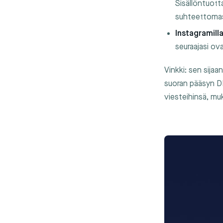
Sisällöntuotta
suhteettomas
Instagramilla
seuraajasi ova
Vinkki: sen sijaa
suoran pääsyn DM:
viesteihinsä, muk