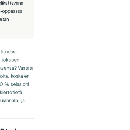
klikattavana
tä-oppaassa
etan
 fitness-
a jokaisen
uksensa? Vastata
ioita, koska en
80 % selaa ohi
kiertotietä
urannalla, ja