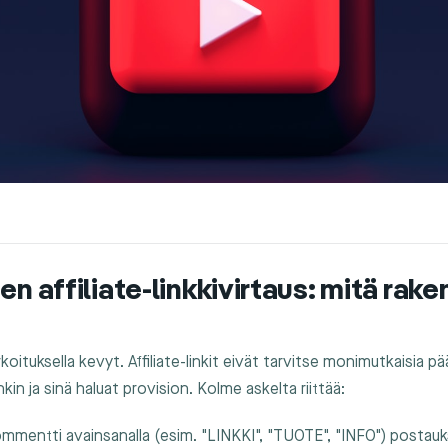
en affiliate-linkkivirtaus: mitä ra
oituksella kevyt. Affiliate-linkit eivät tarvitse monimutkaisia p
nkin ja sinä haluat provision. Kolme askelta riittää:
ommentti avainsanalla (esim. "LINKKI", "TUOTE", "INFO") postauks