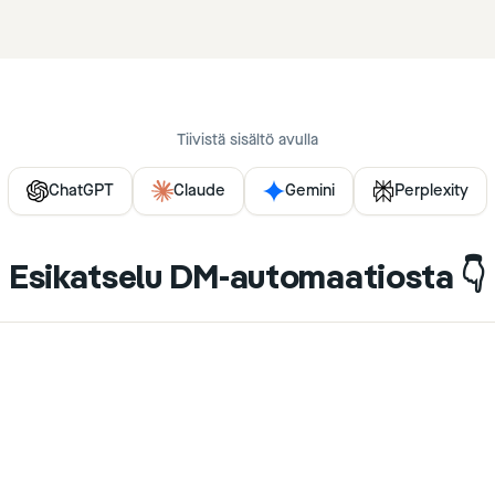
Tiivistä sisältö avulla
ChatGPT
Claude
Gemini
Perplexity
Esikatselu DM-automaatiosta 👇