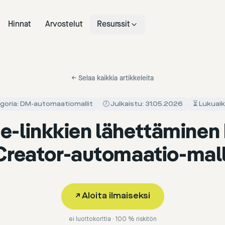
Hinnat
Arvostelut
Resurssit
←
Selaa kaikkia artikkeleita
goria: DM-automaatiomallit
🕖 Julkaistu: 31.05.2026
⏳ Lukuaik
te-linkkien lähettäminen
Creator-automaatio-mall
↗
Aloita ilmaiseksi
ei luottokorttia · 100 % riskitön