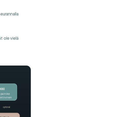
iseurannalla
t ole vielä
NKKI
+ painike
aktiivinen
optional