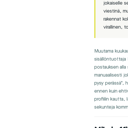
jokaiselle s
viestinä, mu
rakennat ko
virallinen,
Muutama kuukausi
sisällöntuottaja
postauksen alla
manuaalisesti jo
pysy perässä", h
ennen kuin ehtiv
profiilin kautta,
sekunteja komme