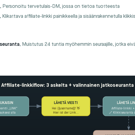
i
, Personoitu tervetulais-DM, jossa on tietoa tuotteesta
, Klikattava affiliate-linkki painikkeella ja sisäänrakennetulla klikk
oseuranta
, Muistutus 24 tuntia myöhemmin seuraajille, jotka eivä
Affiliate-linkkiflow: 3 askelta + valinnainen jatkoseuranta
LÄHETÄ VIESTI
LÄHETÄ LI
UKAISIN
ntti „LINK“
Hei {{username}}! 👋
Affiliate-linkki 
auksesi alla
Hier ist der Link…
🔗 Klikkiseuranta 