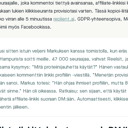
euraajalle, joka kommentoi tiettyä avainsanaa, affiliate-linkkisi 
kaan lukien klikkiseuranta provisiotasi varten. Tässä kopioi-lii
ko virran alle 5 minuutissa
replient.ai
. GDPR-yhteensopiva, M
 toimii myös Facebookissa.
 sitten istuin veljeni Markuksen kanssa toimistolla, kun eräs
 Hampurista soitti meille. 47 000 seuraajaa, vahvat Reelsit, j
 sama kysymys: "Mitä proteiinijauhetta käytät?" Hänen vasta
kaiseen kommenttiin linkki profiiliin -viestillä. "Menetän provis
än sanoi. Markus totesi: "Hän ohjaa ihmiset profiiliin, mutta 
ät sinne." Hän oli oikeassa. Ratkaisu: sen sijaan, että käytät 
 lähetä affiliate-linkki suoraan DM:ään. Automaattisesti, klikkise
ntin jälkeen.