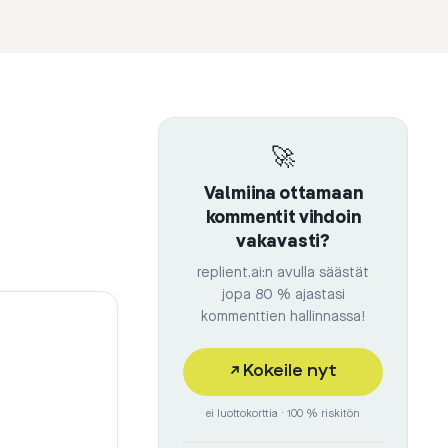
🚀
Valmiina ottamaan
kommentit vihdoin
vakavasti?
replient.ai:n avulla säästät
jopa 80 % ajastasi
kommenttien hallinnassa!
↗
Kokeile nyt
ei luottokorttia · 100 % riskitön