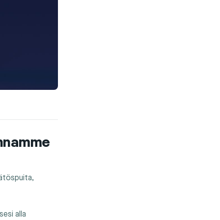
kennamme
äätöspuita,
esi alla