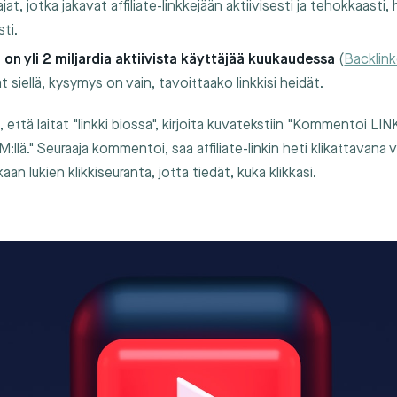
jat, jotka jakavat affiliate-linkkejään aktiivisesti ja tehokkaasti
ti.
 on yli 2 miljardia aktiivista käyttäjää kuukaudessa
(
Backlin
t siellä, kysymys on vain, tavoittaako linkkisi heidät.
n, että laitat "linkki biossa", kirjoita kuvatekstiin "Kommentoi LI
llä." Seuraaja kommentoi, saa affiliate-linkin heti klikattavana 
aan lukien klikkiseuranta, jotta tiedät, kuka klikkasi.