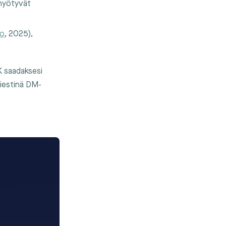
, hyötyvät
ko
, 2025),
NK saadaksesi
viestinä DM-