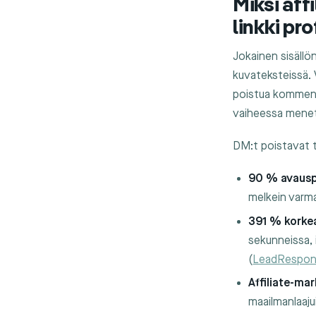
Miksi aff
linkki pro
Jokainen sisällön
kuvateksteissä. V
poistua kommentist
vaiheessa menet
DM:t poistavat 
90 % avausp
melkein varma
391 % korkea
sekunneissa,
(
LeadRespo
Affiliate-mar
maailmanlaaju