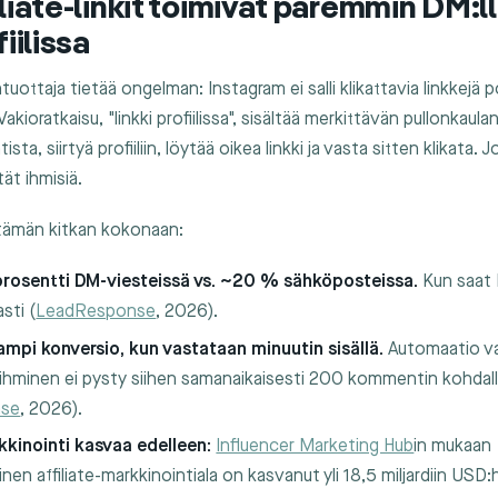
iliate-linkit toimivat paremmin DM:ll
fiilissa
tuottaja tietää ongelman: Instagram ei salli klikattavia linkkejä
akioratkaisu, "linkki profiilissa", sisältää merkittävän pullonkaula
a, siirtyä profiiliin, löytää oikea linkki ja vasta sitten klikata. 
ät ihmisiä.
tämän kitkan kokonaan:
rosentti DM-viesteissä vs. ~20 % sähköposteissa.
Kun saat 
sti (
LeadResponse
, 2026).
mpi konversio, kun vastataan minuutin sisällä.
Automaatio v
 ihminen ei pysty siihen samanaikaisesti 200 kommentin kohdal
nse
, 2026).
kkinointi kasvaa edelleen:
Influencer Marketing Hub
in mukaan
inen affiliate-markkinointiala on kasvanut yli 18,5 miljardiin USD