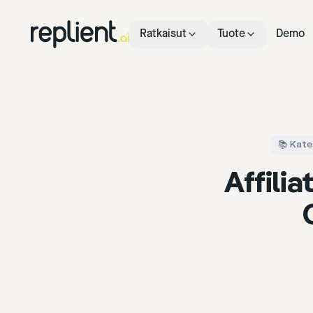
Ratkaisut
Tuote
Demo
📚 Kate
Affilia