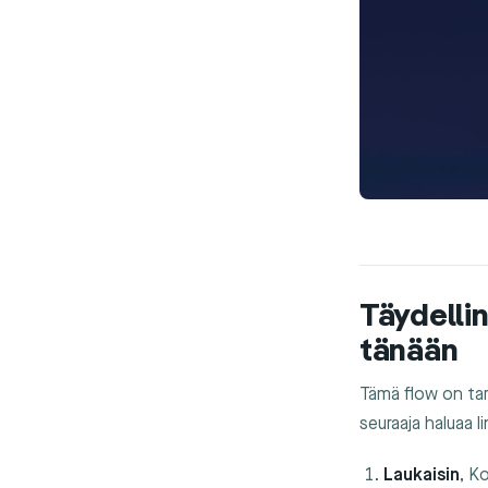
Täydellin
tänään
Tämä flow on tark
seuraaja haluaa li
Laukaisin
, K