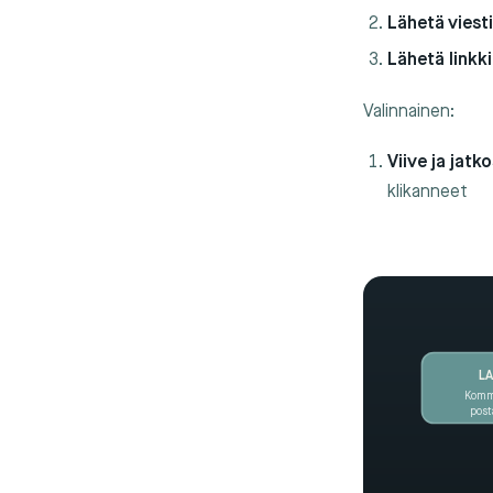
Lähetä viest
Lähetä linkki
Valinnainen:
Viive ja jatk
klikanneet
LA
Komme
post