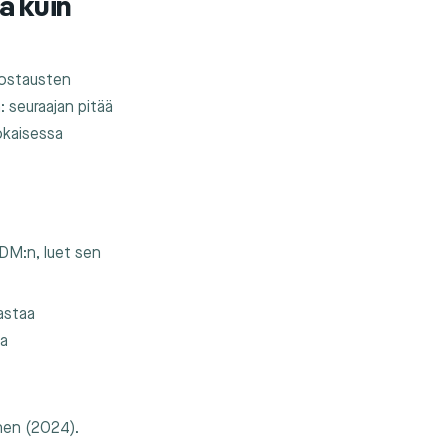
ä kuin
 postausten
n: seuraajan pitää
Jokaisessa
DM:n, luet sen
astaa
la
:hen (2024).