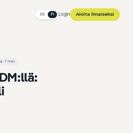
Login
Aloita ilmaiseksi
DE
FI
a: 7 min
 DM:llä:
i