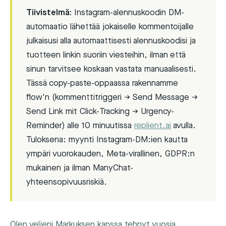
Tiivistelmä:
Instagram-alennuskoodin DM-
automaatio lähettää jokaiselle kommentoijalle
julkaisusi alla automaattisesti alennuskoodisi ja
tuotteen linkin suoriin viesteihin, ilman että
sinun tarvitsee koskaan vastata manuaalisesti.
Tässä copy-paste-oppaassa rakennamme
flow'n (kommenttitriggeri → Send Message →
Send Link mit Click-Tracking → Urgency-
Reminder) alle 10 minuutissa
replient.ai
avulla.
Tuloksena: myynti Instagram-DM:ien kautta
ympäri vuorokauden, Meta-virallinen, GDPR:n
mukainen ja ilman ManyChat-
yhteensopivuusriskiä.
Olen veljeni Markuksen kanssa tehnyt vuosia