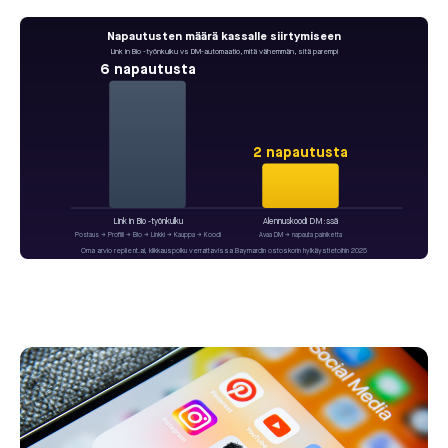
Napautusten määrä kassalle siirtymiseen
Link in Bio -työnkulku vs DM-automaatio, mitä vähemmän, sitä parempi
6 napautusta
2 napautusta
Link in Bio -työnkulku
Alennuskoodi DM:ssä
Postaus → Profiili → Bio → Linkki → Kauppa → Koodi
Avaa DM → napauta painiketta
Oma arvio replient.ai, klikkauspolku verrattavissa Baymardin ostoskorin hylkäystietoihin 2025