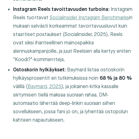
Instagram Reels tavoittavuuden turboina:
Instagram
Reels tuottavat
Socialinsider Instagram Benchmarks
in
mukaan selvästi korkeammat tavoittavuusluvut kuin
staattiset postaukset (Socialinsider, 2025). Reels
ovat siksi ihanteellinen mainospaikka
alennuskampanjoille, ja juuri Reelsien alla kertyy eniten
"Koodi?"-kommentteja.
Ostoskorin hylkäykset:
Baymard listaa ostoskorin
hylkäysprosentit eri tutkimuksissa noin
68 % ja 80 %
välillä (
Baymard, 2025
), ja jokainen kitka kassalle
siirtymisen tiellä maksaa suoraan rahaa. DM-
automaatio lähettää deep-linkin suoraan siihen
sovellukseen, jossa fani jo on, ja lyhentää ostopolun
kahteen napautukseen.