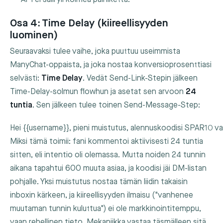
Osa 4: Time Delay (kiireellisyyden
luominen)
Seuraavaksi tulee vaihe, joka puuttuu useimmista
ManyChat-oppaista, ja joka nostaa konversioprosenttiasi
selvästi:
Time Delay
. Vedät Send-Link-Stepin jälkeen
Time-Delay-solmun flowhun ja asetat sen arvoon
24
tuntia
. Sen jälkeen tulee toinen Send-Message-Step:
Hei {{username}}, pieni muistutus, alennuskoodisi SPAR10 va
Miksi tämä toimii: fani kommentoi aktiivisesti 24 tuntia
sitten, eli intentio oli olemassa. Mutta noiden 24 tunnin
aikana tapahtui 600 muuta asiaa, ja koodisi jäi DM-listan
pohjalle. Yksi muistutus nostaa tämän liidin takaisin
inboxin kärkeen, ja kiireellisyyden ilmaisu ("vanhenee
muutaman tunnin kuluttua") ei ole markkinointitemppu,
vaan rehellinen tieto. Mekaniikka vastaa täsmälleen sitä,