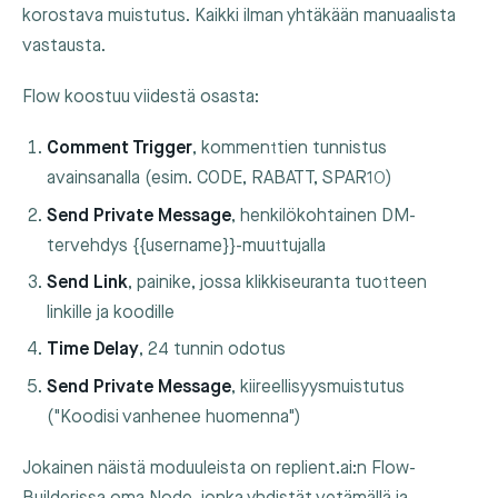
korostava muistutus. Kaikki ilman yhtäkään manuaalista
vastausta.
Flow koostuu viidestä osasta:
Comment Trigger
, kommenttien tunnistus
avainsanalla (esim.
CODE
,
RABATT
,
SPAR10
)
Send Private Message
, henkilökohtainen DM-
tervehdys
{{username}}
-muuttujalla
Send Link
, painike, jossa klikkiseuranta tuotteen
linkille ja koodille
Time Delay
, 24 tunnin odotus
Send Private Message
, kiireellisyysmuistutus
("Koodisi vanhenee huomenna")
Jokainen näistä moduuleista on replient.ai:n Flow-