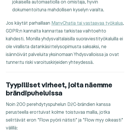
jokaisella automaatiolla on omistaja, hyvin
dokumentoituna mahdollisen kyselyn varalta.
Jos käytät parhaillaan
ManyChatia tai vastaavaa työkalua
,
GDPR:n kannalta kannattaa tarkistaa vaihtoehto
kahdesti. Monilla yhdysvaltalaisilla suoraviestityökaluilla ei
ole virallista datankäsittelysopimusta saksaksi, ne
isännöivät palveluita yksinomaan Yhdysvalloissa ja ovat
tunnettu riski varoituskirjeiden yhteydessä.
Tyypilliset virheet, joita näemme
brändipuheluissa
Noin 200 perehdytyspuhelun D2C-brändien kanssa
perusteella erottuivat kolme toistuvaa mallia, jotka
selittävät eron "Flow pyörii nätisti" ja "Flow myy oikeasti"
välillä: