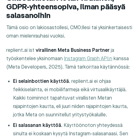
GDPR-yhteensopiva, ilman pääsyä
salasanoihin
Tämä osio on lakiosastollesi, CMO:llesi tai yksinkertaisesti
oman mielenrauhasi vuoksi.
replient.ai ist
virallinen Meta Business Partner
ja
työskentelee yksinomaan
Instagram Graph API:n
kanssa
(Meta Developers, 2025). Tämä tarkoittaa käytännössä:
Ei selainbottien käyttöä.
replient.ai ei ohjaa
feikkiselainta, ei mobiilifarmeja eikä virtuaalikäyttäjiä.
Kaikki toiminnot tapahtuvat virallisten Metan
rajapintojen kautta, eli juuri niiden rajapintojen kautta,
jotka Meta on suunnitellut yritystyökaluille.
Ei salasanan käyttöä.
Käyttöönoton yhteydessä
sinulta ei koskaan kysytä Instagram-salasanaasi. Sen