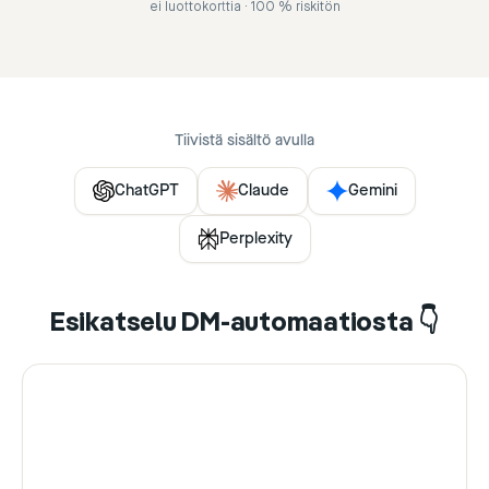
ei luottokorttia · 100 % riskitön
Tiivistä sisältö avulla
ChatGPT
Claude
Gemini
Perplexity
Esikatselu DM-automaatiosta 👇