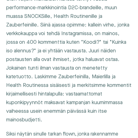
performance-markkinointia D2C-brandeille, muun
muassa SNOCKSille, Health Routinenille ja
Zauberfeinille. Siinä ajassa opimme: kallein virhe, jonka
verkkokauppa voi tehdä Instagramissa, on mainos,
jossa on 400 kommenttia kuten "Koodi?" tai "Kuinka
iso alennus?" ja ei yhtään vastausta. Juuri näiden
postausten alla ovat ihmiset, jotka haluavat ostaa.
Jokainen tunti ilman vastausta on menetetty
katetuotto. Laskimme Zauberfeinilla, Maierlilla ja
Health Routinessa sisäisesti ja merkitsimme kommentit
kirjaimellisesti hintalapulla: vastaamattomat
kuponkipyynnöt maksavat kampanjan kuumimmassa
vaiheessa usein enemmän päivässä kuin itse
mainosbudjetti.
Siksi näytän sinulle tarkan flown, jonka rakennamme