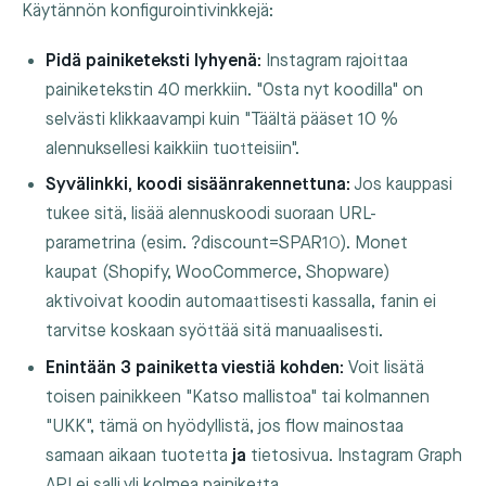
Käytännön konfigurointivinkkejä:
Pidä painiketeksti lyhyenä:
Instagram rajoittaa
painiketekstin 40 merkkiin. "Osta nyt koodilla" on
selvästi klikkaavampi kuin "Täältä pääset 10 %
alennuksellesi kaikkiin tuotteisiin".
Syvälinkki, koodi sisäänrakennettuna:
Jos kauppasi
tukee sitä, lisää alennuskoodi suoraan URL-
parametrina (esim.
?discount=SPAR10
). Monet
kaupat (Shopify, WooCommerce, Shopware)
aktivoivat koodin automaattisesti kassalla, fanin ei
tarvitse koskaan syöttää sitä manuaalisesti.
Enintään 3 painiketta viestiä kohden:
Voit lisätä
toisen painikkeen "Katso mallistoa" tai kolmannen
"UKK", tämä on hyödyllistä, jos flow mainostaa
samaan aikaan tuotetta
ja
tietosivua. Instagram Graph
API ei salli yli kolmea painiketta.