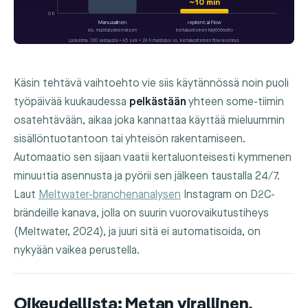
~10 min
0 h
Manuaalinen
replient.ai Flow
sis. muistutuskierroksen
kertaluonteinen käyttöönotto
Laskelma: 720 vastausta × 45 sek + 24 h muistutus vs. kertaluonteinen flow-asennus
Käsin tehtävä vaihtoehto vie siis käytännössä noin puoli
työpäivää kuukaudessa
pelkästään
yhteen some-tiimin
osatehtävään, aikaa joka kannattaa käyttää mieluummin
sisällöntuotantoon tai yhteisön rakentamiseen.
Automaatio sen sijaan vaatii kertaluonteisesti kymmenen
minuuttia asennusta ja pyörii sen jälkeen taustalla 24/7.
Laut
Meltwater-branchenanalysen
Instagram on D2C-
brändeille kanava, jolla on suurin vuorovaikutustiheys
(Meltwater, 2024), ja juuri sitä ei automatisoida, on
nykyään vaikea perustella.
Oikeudellista: Metan virallinen,