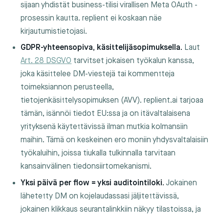
sijaan yhdistät business-tilisi virallisen Meta OAuth -
prosessin kautta. replient ei koskaan näe
kirjautumistietojasi.
GDPR-yhteensopiva, käsittelijäsopimuksella.
Laut
Art. 28 DSGVO
tarvitset jokaisen työkalun kanssa,
joka käsittelee DM-viestejä tai kommentteja
toimeksiannon perusteella,
tietojenkäsittelysopimuksen (AVV). replient.ai tarjoaa
tämän, isännöi tiedot EU:ssa ja on itävaltalaisena
yrityksenä käytettävissä ilman mutkia kolmansiin
maihin. Tämä on keskeinen ero moniin yhdysvaltalaisiin
työkaluihin, joissa tiukalla tulkinnalla tarvitaan
kansainvälinen tiedonsiirtomekanismi.
Yksi päivä per flow = yksi auditointiloki.
Jokainen
lähetetty DM on kojelaudassasi jäljitettävissä,
jokainen klikkaus seurantalinkkiin näkyy tilastoissa, ja