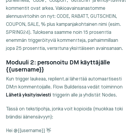
puhelimella, "Cdoe", "Coupon", "Gutschin" ja emoji-tulvivat
kommentit ovat arkea. Vakioavainsanastomme
alennusvirtoihin on nyt:
CODE
,
RABATT
,
GUTSCHEIN
,
COUPON
,
SALE
,
%
plus kampanjakohtainen nimi (esim.
SPRING24
). Tuloksena saamme noin 15 prosenttia
enemmän triggeröityviä kommentteja, parhaimmillaan
jopa 25 prosenttia, verrattuna yksittäiseen avainsanaan.
Moduuli 2: personoitu DM käyttäjälle
{{username}}
Kun trigger laukeaa, replient.ai lähettää automaattisesti
DM:n kommentoijalle. Flow Builderissa vedät toiminnon
Lähetä yksityisviesti
triggerin alle ja yhdistät Nodes.
Tässä on tekstipohja, jonka voit kopioida (muokkaa toki
brändisi äänensävyyn):
Hei @{{username}} 👋
