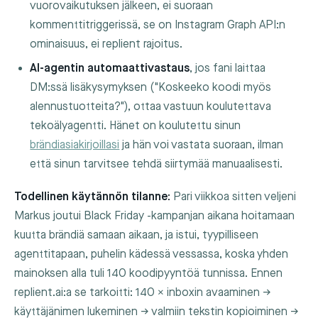
vuorovaikutuksen jälkeen, ei suoraan
kommenttitriggerissä, se on Instagram Graph API:n
ominaisuus, ei replient rajoitus.
AI-agentin automaattivastaus
, jos fani laittaa
DM:ssä lisäkysymyksen ("Koskeeko koodi myös
alennustuotteita?"), ottaa vastuun koulutettava
tekoälyagentti. Hänet on koulutettu sinun
brändiasiakirjoillasi
ja hän voi vastata suoraan, ilman
että sinun tarvitsee tehdä siirtymää manuaalisesti.
Todellinen käytännön tilanne:
Pari viikkoa sitten veljeni
Markus joutui Black Friday -kampanjan aikana hoitamaan
kuutta brändiä samaan aikaan, ja istui, tyypilliseen
agenttitapaan, puhelin kädessä vessassa, koska yhden
mainoksen alla tuli 140 koodipyyntöä tunnissa. Ennen
replient.ai:a se tarkoitti: 140 × inboxin avaaminen →
käyttäjänimen lukeminen → valmiin tekstin kopioiminen →