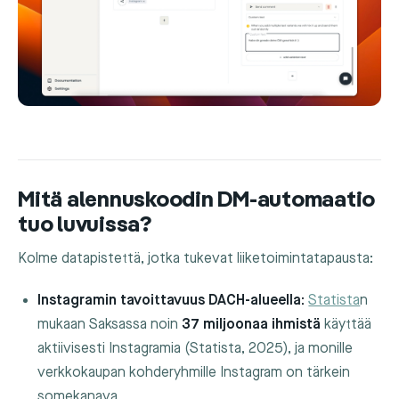
Mitä alennuskoodin DM-automaatio
tuo luvuissa?
Kolme datapistettä, jotka tukevat liiketoimintatapausta:
Instagramin tavoittavuus DACH-alueella:
Statista
n
mukaan Saksassa noin
37 miljoonaa ihmistä
käyttää
aktiivisesti Instagramia (Statista, 2025), ja monille
verkkokaupan kohderyhmille Instagram on tärkein
somekanava.