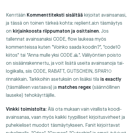
Kenttään
Kommenttiteksti sisältää
kirjoitat avainsanasi,
ja tässä on toinen tärkeä kohta: replient.ai:n täsmäytys
on
kirjainkoosta riippumaton ja osittainen
. Jos
tallennat avainsanaksi
CODE
, flow laukeaa myös
kommenteissa kuten "Voinko saada koodin?", "code10
kiitos" tai "Anna mulle yksi CODE 🙏". Välilyöntien poisto
on sisäänrakennettu, ja voit lisätä useita avainsanoja tai-
logiikalla, siis
CODE
,
RABATT
,
GUTSCHEIN
,
SPAR10
rinnakkain. Tarkkoihin asetuksiin on lisäksi tila
is exactly
(täsmälleen vastaava) ja
matches regex
(säännöllinen
lauseke) tehokäyttäjille.
Vinkki toimistolta:
Älä ota mukaan vain virallista koodi-
avainsanaa, vaan myös kaikki tyypilliset kirjoitusvirheet ja
puhekieliset muodot täsmäytykseen. Fanit kirjoittavat