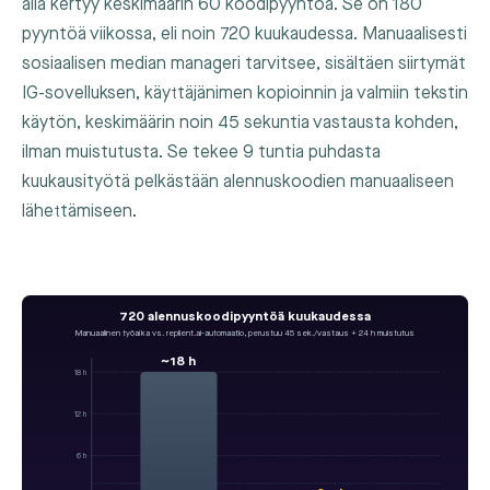
alla kertyy keskimäärin 60 koodipyyntöä. Se on 180
pyyntöä viikossa, eli noin 720 kuukaudessa. Manuaalisesti
sosiaalisen median manageri tarvitsee, sisältäen siirtymät
IG-sovelluksen, käyttäjänimen kopioinnin ja valmiin tekstin
käytön, keskimäärin noin 45 sekuntia vastausta kohden,
ilman muistutusta. Se tekee 9 tuntia puhdasta
kuukausityötä pelkästään alennuskoodien manuaaliseen
lähettämiseen.
720 alennuskoodipyyntöä kuukaudessa
Manuaalinen työaika vs. replient.ai-automaatio, perustuu 45 sek./vastaus + 24 h muistutus
~18 h
18 h
12 h
6 h