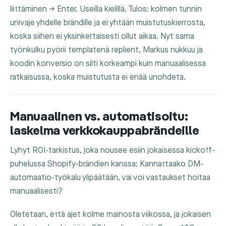
liittäminen → Enter. Useilla kielillä. Tulos: kolmen tunnin
univaje yhdelle brändille ja ei yhtään muistutuskierrosta,
koska siihen ei yksinkertaisesti ollut aikaa. Nyt sama
työnkulku pyörii templatenä replient, Markus nukkuu ja
koodin konversio on silti korkeampi kuin manuaalisessa
ratkaisussa, koska muistutusta ei enää unohdeta.
Manuaalinen vs. automatisoitu:
laskelma verkkokauppabrändeille
Lyhyt ROI-tarkistus, joka nousee esiin jokaisessa kickoff-
puhelussa Shopify-brändien kanssa: Kannattaako DM-
automaatio-työkalu ylipäätään, vai voi vastaukset hoitaa
manuaalisesti?
Oletetaan, että ajet kolme mainosta viikossa, ja jokaisen