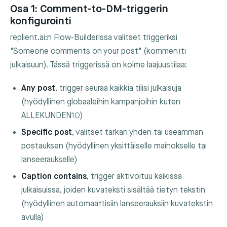
Osa 1: Comment-to-DM-triggerin
konfigurointi
replient.ai:n Flow-Builderissa valitset triggeriksi
"Someone comments on your post" (kommentti
julkaisuun). Tässä triggerissä on kolme laajuustilaa:
Any post
, trigger seuraa kaikkia tilisi julkaisuja
(hyödyllinen globaaleihin kampanjoihin kuten
ALLEKUNDEN10
)
Specific post
, valitset tarkan yhden tai useamman
postauksen (hyödyllinen yksittäiselle mainokselle tai
lanseeraukselle)
Caption contains
, trigger aktivoituu kaikissa
julkaisuissa, joiden kuvateksti sisältää tietyn tekstin
(hyödyllinen automaattisiin lanseerauksiin kuvatekstin
avulla)