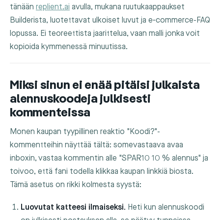
tänään
replient.ai
avulla, mukana ruutukaappaukset
Builderista, luotettavat ulkoiset luvut ja e‑commerce-FAQ
lopussa. Ei teoreettista jaarittelua, vaan malli jonka voit
kopioida kymmenessä minuutissa.
Miksi sinun ei enää pitäisi julkaista
alennuskoodeja julkisesti
kommenteissa
Monen kaupan tyypillinen reaktio "Koodi?"-
kommentteihin näyttää tältä: somevastaava avaa
inboxin, vastaa kommentin alle "SPAR10 10 % alennus" ja
toivoo, että fani todella klikkaa kaupan linkkiä biosta.
Tämä asetus on rikki kolmesta syystä:
Luovutat katteesi ilmaiseksi.
Heti kun alennuskoodi