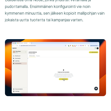
Builderissa oma Node, jonka yhdistät vetämällä ja
pudottamalla. Ensimmäinen konfigurointi vie noin
kymmenen minuuttia, sen jälkeen kopioit mallipohjan vain
jokaista uutta tuotetta tai kampanjaa varten.