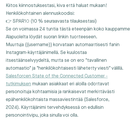
Kiitos kiinnostuksestasi, kiva että haluat mukaan!

Henkilökohtainen alennuskoodisi:

👉 SPAR10 (10 % seuraavasta tilauksestasi)

Se on voimassa 24 tuntia tästä eteenpäin koko kauppamme v
Alapuolelta löydät suoran linkin tuotteeseen.
Muuttuja
{{username}}
korvataan automaattisesti fanin
Instagram-käyttäjänimellä. Se kuulostaa
itsestäänselvyydeltä, mutta se on ero "tavallinen
automaatio" ja "henkilökohtaisesti lähetetty viesti" välillä.
Salesforcen State of the Connected Customer -
tutkimuksen
mukaan asiakkaat eri aloilla odottavat
personoituja kohtaamisia ja rankaisevat merkittävästi
epähenkilökohtaista massaviestintää (Salesforce,
2024). Käyttäjänimi tervehdyksessä on edullisin
personointivipu, joka sinulla voi olla.