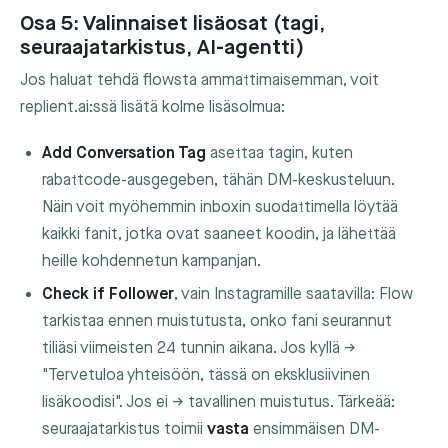
Osa 5: Valinnaiset lisäosat (tagi,
seuraajatarkistus, AI-agentti)
Jos haluat tehdä flowsta ammattimaisemman, voit
replient.ai:ssä lisätä kolme lisäsolmua:
Add Conversation Tag
asettaa tagin, kuten
rabattcode-ausgegeben
, tähän DM-keskusteluun.
Näin voit myöhemmin inboxin suodattimella löytää
kaikki fanit, jotka ovat saaneet koodin, ja lähettää
heille kohdennetun kampanjan.
Check if Follower
, vain Instagramille saatavilla: Flow
tarkistaa ennen muistutusta, onko fani seurannut
tiliäsi viimeisten 24 tunnin aikana. Jos kyllä →
"Tervetuloa yhteisöön, tässä on eksklusiivinen
lisäkoodisi". Jos ei → tavallinen muistutus. Tärkeää:
seuraajatarkistus toimii
vasta
ensimmäisen DM-