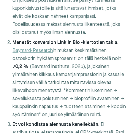
on julkisesti postauksen alla, se päätyy tunneissa
kuponkisivustoille ja sitä lunastavat ihmiset, jotka
eivät ole koskaan nähneet kampanjaasi.
Todellisuudessa maksat alennusta liikenteestä, joka
olisi ostanut myös ilman alennusta.
Menetät konversion Link in Bio -kiertotien takia.
Baymard-Research
in mukaan keskimääräinen
ostoskorin hylkäämisprosentti on tällä hetkellä noin
70,2 %
(Baymard Institute, 2025), ja jokainen
ylimääräinen klikkaus kampanjaimpressionin ja kassalle
siirtymisen välillä tarkoittaa mitattavissa olevaa
liikevaihdon menetystä. "Kommentin lukeminen →
sovelluksesta poistuminen → bioprofiilin avaaminen →
kauppalinkin napautus → tuotteen etsiminen → koodin
syöttäminen" on juuri se ylimääräinen reitti.
Et voi kohdistaa alennusta kenellekään.
Ei
attribuutiota, ei retargetingia, ei CRM-merkintää. Fani