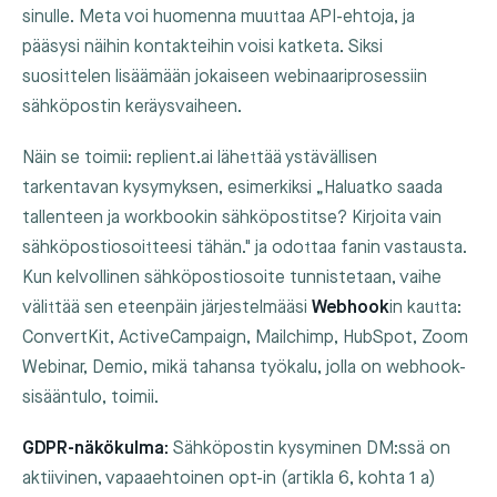
sinulle. Meta voi huomenna muuttaa API-ehtoja, ja
pääsysi näihin kontakteihin voisi katketa. Siksi
suosittelen lisäämään jokaiseen webinaariprosessiin
sähköpostin keräysvaiheen.
Näin se toimii: replient.ai lähettää ystävällisen
tarkentavan kysymyksen, esimerkiksi „Haluatko saada
tallenteen ja workbookin sähköpostitse? Kirjoita vain
sähköpostiosoitteesi tähän." ja odottaa fanin vastausta.
Kun kelvollinen sähköpostiosoite tunnistetaan, vaihe
välittää sen eteenpäin järjestelmääsi
Webhook
in kautta:
ConvertKit, ActiveCampaign, Mailchimp, HubSpot, Zoom
Webinar, Demio, mikä tahansa työkalu, jolla on webhook-
sisääntulo, toimii.
GDPR-näkökulma:
Sähköpostin kysyminen DM:ssä on
aktiivinen, vapaaehtoinen opt-in (artikla 6, kohta 1 a)