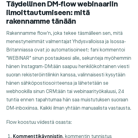
Täydellinen DM-flow webinaariin
ilmoittautumiseen: mitä
rakennamme tänään
Rakennamme flow'n, joka tekee täsmälleen sen, mitä
menestyneimmät valmentajat Yhdysvalloissa ja Isossa-
Britanniassa ovat jo automatisoineet: fani kommentoi
"WEBINAR" sinun postauksesi alle, sekunteja myöhemmin
hänen Instagram-DM:ään saapuu henkilökohtainen viesti
suoran rekisteröintilinkin kanssa, valinnaisesti kysytään
hänen sähköpostiosoitteensa ja lähetetään se
webhookilla sinun CRM:ään tai webinaarityökaluusi, 24
tuntia ennen tapahtumaa hän saa muistutuksen suoraan
DM-inboxiinsa. Kaikki ilman yhtään manuaalista vastausta.
Flow koostuu viidestä osasta:
Kommenttikäynnistin
, kommentin tunnistus