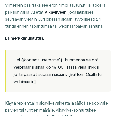
Viimeinen osa ratkaisee eron 'ilmoittautunut' ja 'todella
paikalla' välillä. Asetat
Aikaviiveen
, joka laukaisee
seuraavan viestin juuri oikeaan aikaan, tyypillisesti 24
tuntia ennen tapahtumaa tai webinaaripäivän aamuna.
Esimerkkimuistutus:
Hei {{contact.username}}, huomenna se on!
Webinaarisi alkaa klo 19:00. Tässä vielä linkkisi,
jotta pääset suoraan sisään: [Button: Osallistu
webinaariin]
Käytä replient.ai:n aikaviivevaihetta ja säädä se sopivalle
päivien tai tuntien määrälle. Aikaviive-solmu tukee