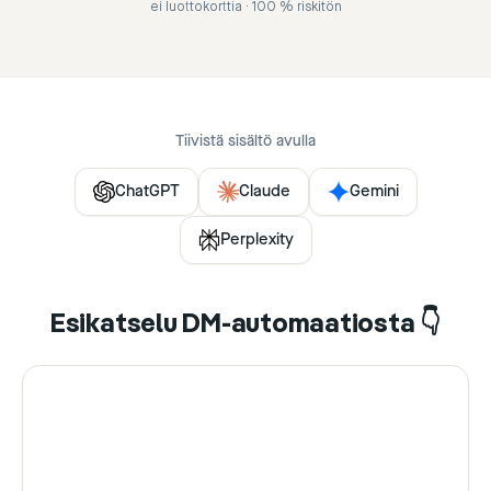
ei luottokorttia · 100 % riskitön
Tiivistä sisältö avulla
ChatGPT
Claude
Gemini
Perplexity
Esikatselu DM-automaatiosta 👇