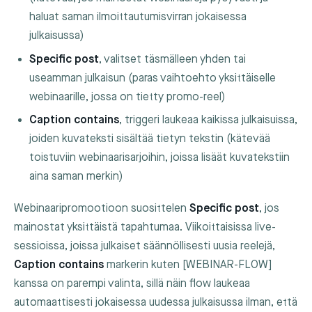
haluat saman ilmoittautumisvirran jokaisessa
julkaisussa)
Specific post
, valitset täsmälleen yhden tai
useamman julkaisun (paras vaihtoehto yksittäiselle
webinaarille, jossa on tietty promo-reel)
Caption contains
, triggeri laukeaa kaikissa julkaisuissa,
joiden kuvateksti sisältää tietyn tekstin (kätevää
toistuviin webinaarisarjoihin, joissa lisäät kuvatekstiin
aina saman merkin)
Webinaaripromootioon suosittelen
Specific post
, jos
mainostat yksittäistä tapahtumaa. Viikoittaisissa live-
sessioissa, joissa julkaiset säännöllisesti uusia reelejä,
Caption contains
markerin kuten
[WEBINAR-FLOW]
kanssa on parempi valinta, sillä näin flow laukeaa
automaattisesti jokaisessa uudessa julkaisussa ilman, että