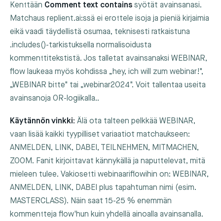
Kenttään
Comment text contains
syötät avainsanasi.
Matchaus replient.ai:ssä ei erottele isoja ja pieniä kirjaimia
eikä vaadi täydellistä osumaa, teknisesti ratkaistuna
.includes()
-tarkistuksella normalisoidusta
kommenttitekstistä. Jos talletat avainsanaksi
WEBINAR
,
flow laukeaa myös kohdissa „hey, ich will zum webinar!",
„WEBINAR bitte" tai „webinar2024". Voit tallentaa useita
avainsanoja OR-logiikalla..
Käytännön vinkki:
Älä ota talteen pelkkää
WEBINAR
,
vaan lisää kaikki tyypilliset variaatiot matchaukseen:
ANMELDEN
,
LINK
,
DABEI
,
TEILNEHMEN
,
MITMACHEN
,
ZOOM
. Fanit kirjoittavat kännykällä ja naputtelevat, mitä
mieleen tulee. Vakiosetti webinaariflowihin on:
WEBINAR
,
ANMELDEN
,
LINK
,
DABEI
plus tapahtuman nimi (esim.
MASTERCLASS
). Näin saat 15-25 % enemmän
kommentteja flow'hun kuin yhdellä ainoalla avainsanalla.