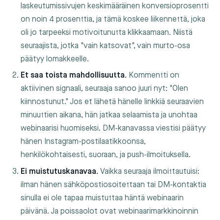
laskeutumissivujen keskimääräinen konversioprosentti
on noin 4 prosenttia, ja tämä koskee liikennettä, joka
oli jo tarpeeksi motivoitunutta klikkaamaan. Niistä
seuraajista, jotka "vain katsovat", vain murto-osa
päätyy lomakkeelle.
Et saa toista mahdollisuutta.
Kommentti on
aktiivinen signaali, seuraaja sanoo juuri nyt: "Olen
kiinnostunut." Jos et lähetä hänelle linkkiä seuraavien
minuuttien aikana, hän jatkaa selaamista ja unohtaa
webinaarisi huomiseksi. DM-kanavassa viestisi päätyy
hänen Instagram-postilaatikkoonsa,
henkilökohtaisesti, suoraan, ja push-ilmoituksella.
Ei muistutuskanavaa.
Vaikka seuraaja ilmoittautuisi:
ilman hänen sähköpostiosoitettaan tai DM-kontaktia
sinulla ei ole tapaa muistuttaa häntä webinaarin
päivänä. Ja poissaolot ovat webinaarimarkkinoinnin