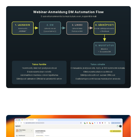
Webinar-Anmeldung DM Automation Flow
5 askelta kommentista muistutukseen, kopioi-liitä-malli
4. SÄHKÖPOSTI
1. LAUKAISIN
2. DM
3. LINKKI
Kommentti
Lähetä viesti
Lähetä linkki
Kerää sähköpostiosoite
„WEBINAR“
{{username}}
Rekisteröinti
→ Webhook
5. MUISTUTUS
Aikaviive
+ Seuranta-DM
Tulos fanille
Tulos sinulle
1 kommentti, linkki heti yksityisviestissä
0 manuaalista yksityisviestiä, myös yli 500 kommentin kohdalla
Ei laskeutumissivun esteitä
Klikkiseuranta jokaisessa linkissä
Automaattinen muistutus ennen tapahtumaa
Sähköpostiosoitteet suoraan CRM:ssä
Sähköposti valinnainen CRM:ää tai uutiskirjettä varten
Osallistumisprosentti kasvaa muistutusten ansiosta