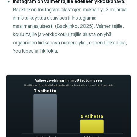
Instagram on valmentajille edelleen ykköskanava:
Backlinkon Instagram-tilastojen mukaan yli 2 miljardia
ihmistä käyttää aktiivisesti Instagramia
maailmanlaajuisesti (Backlinko, 2025). Valmentajille,
kouluttajille ja verkkokouluttajille alusta on yhä
orgaaninen liidikanava numero yksi, ennen LinkedIniä,
YouTubea ja TikTokia.
Vaiheet webinaariin ilmoittautumiseen
Linkki biossa -funneli vs DM-automaatio, vähemmän vaiheita = enemmän ilmoittautumisia
7 vaihetta
2 vaihetta