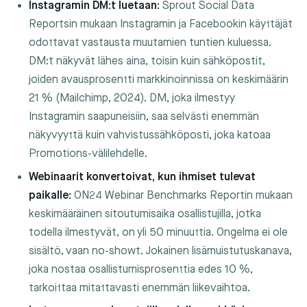
Instagramin DM:t luetaan:
Sprout Social Data
Reportsin mukaan Instagramin ja Facebookin käyttäjät
odottavat vastausta muutamien tuntien kuluessa.
DM:t näkyvät lähes aina, toisin kuin sähköpostit,
joiden avausprosentti markkinoinnissa on keskimäärin
21 % (Mailchimp, 2024). DM, joka ilmestyy
Instagramin saapuneisiin, saa selvästi enemmän
näkyvyyttä kuin vahvistussähköposti, joka katoaa
Promotions-välilehdelle.
Webinaarit konvertoivat, kun ihmiset tulevat
paikalle:
ON24 Webinar Benchmarks Reportin mukaan
keskimääräinen sitoutumisaika osallistujilla, jotka
todella ilmestyvät, on yli 50 minuuttia. Ongelma ei ole
sisältö, vaan no-showt. Jokainen lisämuistutuskanava,
joka nostaa osallistumisprosenttia edes 10 %,
tarkoittaa mitattavasti enemmän liikevaihtoa.