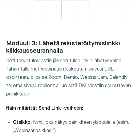
Moduuli 3: Lähetä rekisteröitymislinkki
klikkausseurannalla
Heti tervetuloviestin jälkeen tulee linkin lähetysvaihe.
Tähän tallennat webinaarin laskeutumissivusi URL-
osoitteen, olipa se Zoom, Demio, WebinarJam, Calendly
tai oma sivusi. replient.ai luo siitä DM-viestiin seurattavan
painikkeen.
Näin määrität Send Link -vaiheen:
Otsikko:
Nimi, joka näkyy painikkeen yläpuolella (esim.
„Webinaaripaikkasi")