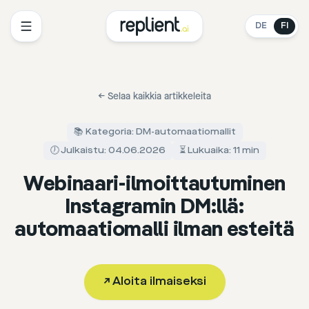
DE
FI
←
Selaa kaikkia artikkeleita
📚 Kategoria: DM-automaatiomallit
🕖 Julkaistu: 04.06.2026
⏳ Lukuaika: 11 min
Webinaari-ilmoittautuminen
Instagramin DM:llä:
automaatiomalli ilman esteitä
↗
Aloita ilmaiseksi