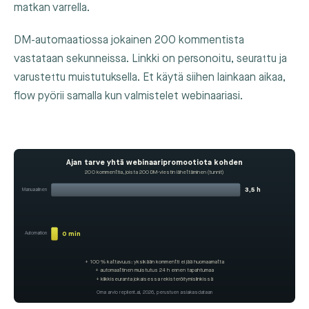
matkan varrella.
DM-automaatiossa jokainen 200 kommentista
vastataan sekunneissa. Linkki on personoitu, seurattu ja
varustettu muistutuksella. Et käytä siihen lainkaan aikaa,
flow pyörii samalla kun valmistelet webinaariasi.
Ajan tarve yhtä webinaaripromootiota kohden
200 kommenttia, joista 200 DM-viestin lähettäminen (tunnit)
3,5 h
Manuaalinen
0 min
Automation
+ 100 % kattavuus: yksikään kommentti ei jää huomaamatta
+ automaattinen muistutus 24 h ennen tapahtumaa
+ klikkiseuranta jokaisessa rekisteröitymislinkissä
Oma arvio replient.ai, 2026, perustuen asiakasdataan