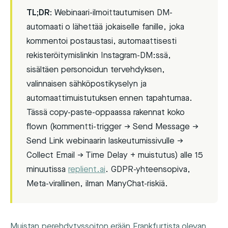
TL;DR:
Webinaari-ilmoittautumisen DM-
automaati o lähettää jokaiselle fanille, joka
kommentoi postaustasi, automaattisesti
rekisteröitymislinkin Instagram-DM:ssä,
sisältäen personoidun tervehdyksen,
valinnaisen sähköpostikyselyn ja
automaattimuistutuksen ennen tapahtumaa.
Tässä copy-paste-oppaassa rakennat koko
flown (kommentti-trigger → Send Message →
Send Link webinaarin laskeutumissivulle →
Collect Email → Time Delay + muistutus) alle 15
minuutissa
replient.ai
. GDPR-yhteensopiva,
Meta-virallinen, ilman ManyChat-riskiä.
Muistan perehdytyssoiton erään Frankfurtista olevan