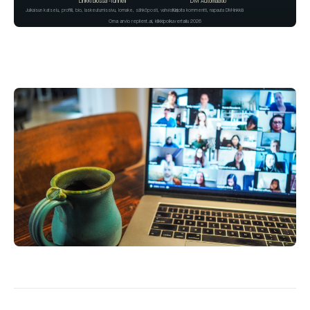
Linkki biossa -funneli
DM Automaatio
Julkaisun katselu, profiili, bio, laskeutumissivu, lomake, sähköposti, vahvistus
Kirjoita kommentti, napauta DM-linkkiä
Oma arvio replient.ai, klikkipolkuvertailu 2026