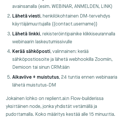
avainsanalla (esim.
WEBINAR
,
ANMELDEN
,
LINK
)
Lähetä viesti
, henkilökohtainen DM-tervehdys
käyttäjämuuttujalla
{{contact.username}}
Lähetä linkki
, rekisteröintipainike klikkiseurannalla
webinaarin laskeutumissivulle
Kerää sähköposti
, valinnainen: kerää
sähköpostiosoite ja lähetä webhookilla Zoomiin,
Demioon tai sinun CRM:ään
Aikaviive + muistutus
, 24 tuntia ennen webinaaria
lähetä muistutus-DM
Jokainen lohko on replient.ai:n Flow-builderissa
yksittäinen node, jonka yhdistät vetämällä ja
pudottamalla. Koko määritys kestää alle 15 minuuttia.