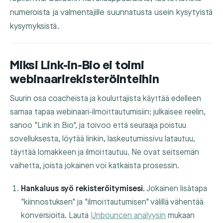
numeroista ja valmentajille suunnatusta usein kysytyistä
kysymyksistä.
Miksi Link-in-Bio ei toimi
webinaarirekisteröinteihin
Suurin osa coacheista ja kouluttajista käyttää edelleen
samaa tapaa webinaari-ilmoittautumisiin: julkaisee reelin,
sanoo "Link in Bio", ja toivoo että seuraaja poistuu
sovelluksesta, löytää linkin, laskeutumissivu latautuu,
täyttää lomakkeen ja ilmoittautuu. Ne ovat seitsemän
vaihetta, joista jokainen voi katkaista prosessin.
Hankaluus syö rekisteröitymisesi.
Jokainen lisätapa
"kiinnostuksen" ja "ilmoittautumisen" välillä vähentää
konversioita. Lauta
Unbouncen analyysin
mukaan