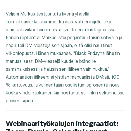
Veljeni Markus testasi tätä livenä yhdellä
toimistoasiakkaistamme, fitness-valmentajalla joka
mainosti viikoittain ilmaista live-treeniä Instagramissa.
Ennen replient.ai Markus istui perjantai-iltaisin sohvalla ja
naputteli DM-viestejä sen sijaan, että olisi nauttinut
viikonlopusta. Hänen mukaansa: "Black Fridayna lähetin
manuaalisesti DM-viestejä kuudelle brändille
samanaikaisesti ja halusin sen jälkeen vain nukkua."
Automaation jälkeen: ei yhtään manuaalista DM:ää, 100
% kattavuus, ja valmentajan osallistumisprosentti nousi,
koska vihdoin jokainen kiinnostunut sai linkin sekunneissa
päivien sijaan.
Webinaarityökalujen integraatiot: