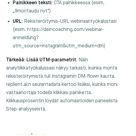
Painikkeen teksti:
CTA painikkeessa (esim.
„Ilmoittaudu nyt")
URL:
Rekisteröitymis-URL webinaarityökalustasi
(esim.
https://deincoaching.com/webinar-
anmeldung?
utm_source=instagram&utm_medium=dm
)
Tärkeää: Lisää UTM-parametrit.
Näin
analytiikkatyökalussasi näkyy tarkasti, kuinka monta
rekisteröitymistä tuli Instagramin DM-flown kautta.
replient.ai:n seurantadata kertoo lisäksi, kuinka moni
vastaanottaja todella klikkasi painiketta.
Klikkausprosentin löydät automaatioiden paneelista
Step-analyyseistä.