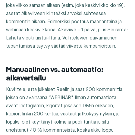
joka viikko samaan aikaan (esim. joka keskiviikko klo 19),
asetat Aikaviiveen kiinteäksi arvoksi suhteessa
kommentin aikaan. Esimerkiksi postaus maanantaina ja
webinaari keskiviikkona: Aikaviive = 1 päivä, plus Seuranta:
Lähetä viesti tiistai-iltana. Vaihtelevien päivämäärien
tapahtumissa täytyy säätää viivettä kampanjoittain.
Manuaalinen vs. automaatio:
aikavertailu
Kuvittele, että julkaiset Reelin ja saat 200 kommenttia,
joissa on avainsana "WEBINAR". Ilman automaatiota
avaat Instagramin, kirjoitat jokaisen DM:n erikseen,
kopioit linkin 200 kertaa, vastaat jatkokysymyksiin, ja
lopuksi olet käyttänyt kolme ja puoli tuntia ja silti
unohtanut 40 % kommenteista, koska akku loppui