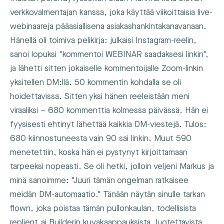
verkkovalmentajan kanssa, joka käyttää viikoittaisia live-
webinaareja pääasiallisena asiakashankintakanavanaan.
Hänellä oli toimiva pelikirja: julkaisi Instagram-reelin,
sanoi lopuksi "kommentoi WEBINAR saadaksesi linkin",
ja lähetti sitten jokaiselle kommentoijalle Zoom-linkin
yksitellen DM:llä. 50 kommentin kohdalla se oli
hoidettavissa. Sitten yksi hänen reeleistään meni
viraaliksi – 680 kommenttia kolmessa päivässä. Hän ei
fyysisesti ehtinyt lähettää kaikkia DM-viestejä. Tulos:
680 kiinnostuneesta vain 90 sai linkin. Muut 590
menetettiin, koska hän ei pystynyt kirjoittamaan
tarpeeksi nopeasti. Se oli hetki, jolloin veljeni Markus ja
minä sanoimme: "Juuri tämän ongelman ratkaisee
meidän DM-automaatio." Tänään näytän sinulle tarkan
flown, joka poistaa tämän pullonkaulan, todellisista
replient.ai Builderin kuvakaappauksista, luotettavista