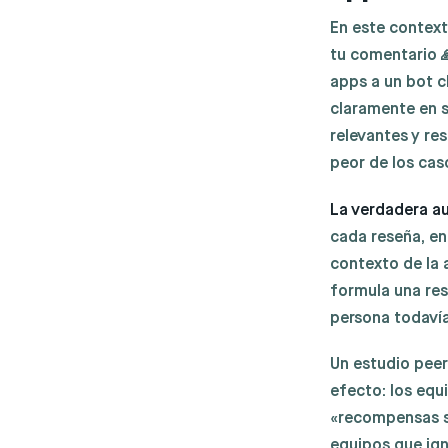
En este context
tu comentario 🙏
apps a un bot c
claramente en 
relevantes y res
peor de los cas
La verdadera a
cada reseña, ent
contexto de la 
formula una res
persona todavía 
Un estudio peer
efecto: los equ
«recompensas su
equipos que ign