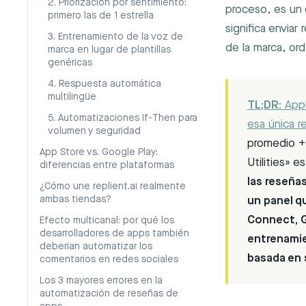
2. Priorización por sentimiento:
proceso, es un 
primero las de 1 estrella
significa enviar
3. Entrenamiento de la voz de
de la marca, or
marca en lugar de plantillas
genéricas
4. Respuesta automática
multilingüe
TL;DR:
Appl
5. Automatizaciones If-Then para
esa única 
volumen y seguridad
promedio +0
App Store vs. Google Play:
Utilities» e
diferencias entre plataformas
las reseña
¿Cómo une replient.ai realmente
ambas tiendas?
un panel q
Connect, 
Efecto multicanal: por qué los
desarrolladores de apps también
entrenamie
deberían automatizar los
basada en 
comentarios en redes sociales
Los 3 mayores errores en la
automatización de reseñas de