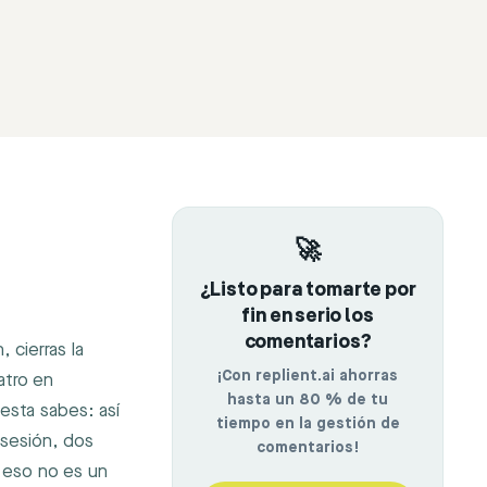
🚀
¿Listo para tomarte por
fin en serio los
comentarios?
 cierras la
¡Con replient.ai ahorras
atro en
hasta un 80 % de tu
esta sabes: así
tiempo en la gestión de
 sesión, dos
comentarios!
, eso no es un