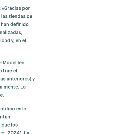
 «Gracias por
 las tiendas de
 han definido
nalizadas,
dad y, en el
e Model lee
xtrae el
as anteriores) y
ualmente. La
e.
ntificó este
entan
 que los
ect
, 2024). La