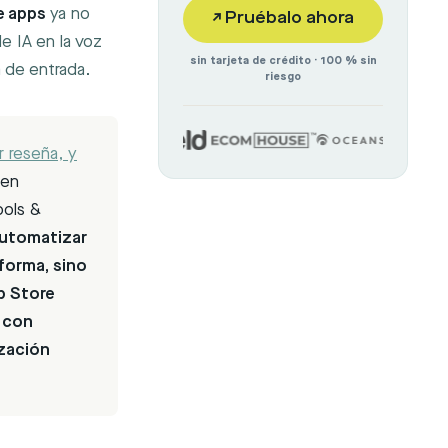
e apps
ya no
↗
Pruébalo ahora
de IA en la voz
sin tarjeta de crédito · 100 % sin
a de entrada.
riesgo
r reseña, y
en
ools &
automatizar
forma, sino
p Store
, con
ización