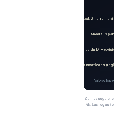
Manual, 2 herramient
Manual, 1 pa
Sugerencias de IA + revis
Totalmente automatizado (regl
Valores basa
Con las sugerenc
%. Las reglas to