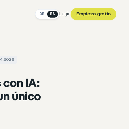
Login
Empieza gratis
DE
ES
.04.2026
 con IA:
un único