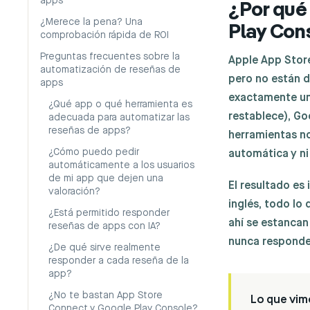
apps
¿Por qué
¿Merece la pena? Una
Play Con
comprobación rápida de ROI
Preguntas frecuentes sobre la
Apple App Store
automatización de reseñas de
pero no están d
apps
exactamente una
¿Qué app o qué herramienta es
restablece), Go
adecuada para automatizar las
reseñas de apps?
herramientas n
¿Cómo puedo pedir
automática y ni
automáticamente a los usuarios
de mi app que dejen una
El resultado es
valoración?
inglés, todo lo
¿Está permitido responder
ahí se estancan
reseñas de apps con IA?
nunca responde
¿De qué sirve realmente
responder a cada reseña de la
app?
¿No te bastan App Store
Lo que vim
Connect y Google Play Console?