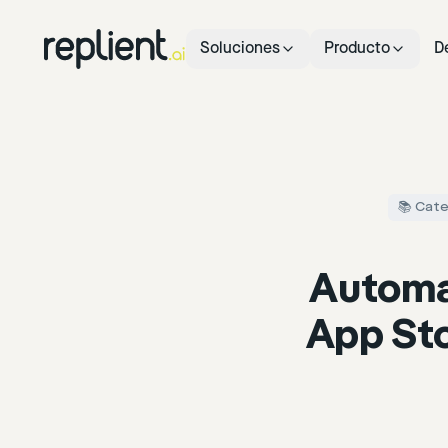
Soluciones
Producto
D
📚 Cate
Automat
App Sto