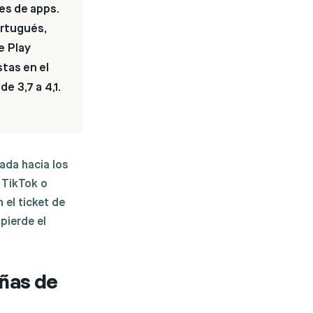
es de apps.
ortugués,
e Play
tas en el
e 3,7 a 4,1.
ada hacia los
 TikTok o
 el ticket de
pierde el
eñas de