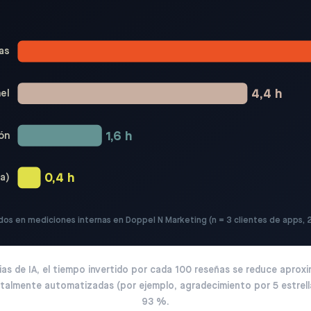
as
4,4 h
nel
1,6 h
ión
0,4 h
a)
dos en mediciones internas en Doppel N Marketing (n = 3 clientes de apps,
ias de IA, el tiempo invertido por cada 100 reseñas se reduce apro
talmente automatizadas (por ejemplo, agradecimiento por 5 estrell
93 %.