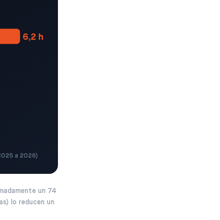
6,2 h
 2025 a 2026)
ximadamente un 74
as) lo reducen un