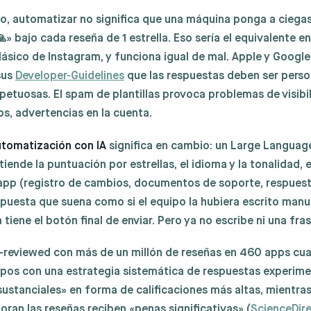
o, automatizar no significa que una máquina ponga a ciegas
» bajo cada reseña de 1 estrella. Eso sería el equivalente en
lásico de Instagram, y funciona igual de mal. Apple y Google
sus
Developer-Guidelines
que las respuestas deben ser perso
petuosas. El spam de plantillas provoca problemas de visibili
os, advertencias en la cuenta.
utomatización con IA
significa en cambio: un Large Languag
iende la puntuación por estrellas, el idioma y la tonalidad, e
app (registro de cambios, documentos de soporte, respuest
puesta que suena como si el equipo la hubiera escrito man
tiene el botón final de enviar. Pero ya no escribe ni una fras
-reviewed con más de un millón de reseñas en 460 apps cua
ipos con una estrategia sistemática de respuestas experim
stanciales» en forma de calificaciones más altas, mientras
oran las reseñas reciben «penas significativas» (
ScienceDir