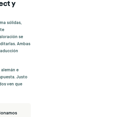
ect y
ma sólidas,
ite
aloración se
editarlas. Ambas
traducción
n alemán e
spuesta. Justo
ados ven que
tionamos