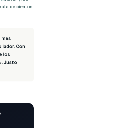
rata de cientos
l mes
llador. Con
e los
». Justo
p