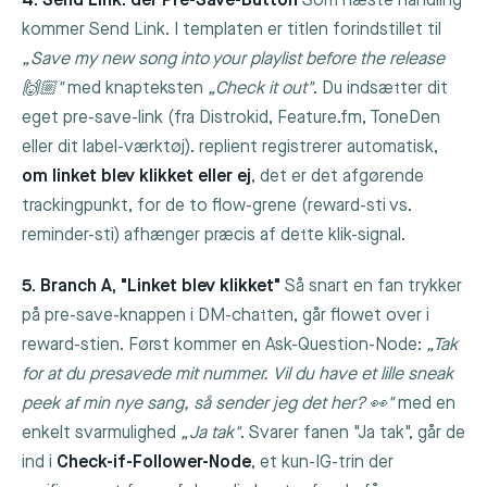
4. Send Link: der Pre-Save-Button
Som næste handling
kommer
Send Link
. I templaten er titlen forindstillet til
„Save my new song into your playlist before the release
🙌🏼"
med knapteksten
„Check it out"
. Du indsætter dit
eget pre-save-link (fra Distrokid, Feature.fm, ToneDen
eller dit label-værktøj). replient registrerer automatisk,
om linket blev klikket eller ej
, det er det afgørende
trackingpunkt, for de to flow-grene (reward-sti vs.
reminder-sti) afhænger præcis af dette klik-signal.
5. Branch A, "Linket blev klikket"
Så snart en fan trykker
på pre-save-knappen i DM-chatten, går flowet over i
reward-stien. Først kommer en Ask-Question-Node:
„Tak
for at du presavede mit nummer. Vil du have et lille sneak
peek af min nye sang, så sender jeg det her? 👀"
med en
enkelt svarmulighed
„Ja tak"
. Svarer fanen "Ja tak", går de
ind i
Check-if-Follower-Node
, et kun-IG-trin der