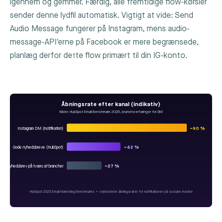
igennem og gemmer. Færdig, alle fremtidige flow-kørsler
sender denne lydfil automatisk. Vigtigt at vide: Send
Audio Message fungerer på Instagram, mens audio-
message-API'erne på Facebook er mere begrænsede,
planlæg derfor dette flow primært til din IG-konto.
Åbningsrate efter kanal (indikativ)
Kilder: HubSpot Email Benchmark 2025, brancheerfaringer for DM
Instagram DM (notifikation)
~90 %
Gode nyhedsbreve (HubSpot)
~42 %
tligt nyhedsbrev på tværs af brancher
~27 %
HubSpot 2025 Email Marketing Benchmarks + vejledende åbningsrater for notifikationer på sociale medier