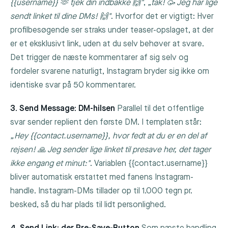
{{username}} 🫶 tjek din indbakke 🙌"
,
„tak! 🥳 Jeg har lige
sendt linket til dine DMs! 🙌"
. Hvorfor det er vigtigt: Hver
profilbesøgende ser straks under teaser-opslaget, at der
er et eksklusivt link, uden at du selv behøver at svare.
Det trigger de næste kommentarer af sig selv og
fordeler svarene naturligt, Instagram bryder sig ikke om
identiske svar på 50 kommentarer.
3. Send Message: DM-hilsen
Parallel til det offentlige
svar sender replient den første DM. I templaten står:
„Hey
{{contact.username}}
, hvor fedt at du er en del af
rejsen! 🙏 Jeg sender lige linket til presave her, det tager
ikke engang et minut:"
. Variablen
{{contact.username}}
bliver automatisk erstattet med fanens Instagram-
handle. Instagram-DMs tillader op til 1.000 tegn pr.
besked, så du har plads til lidt personlighed.