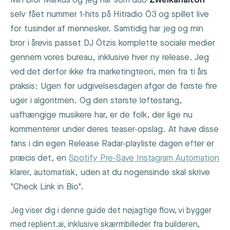
Min bror Markus og jeg har som duo
Zweikanalton
selv fået nummer 1-hits på Hitradio Ö3 og spillet live
for tusinder af mennesker. Samtidig har jeg og min
bror i årevis passet DJ Ötzis komplette sociale medier
gennem vores bureau, inklusive hver ny release. Jeg
ved det derfor ikke fra marketingteori, men fra ti års
praksis: Ugen før udgivelsesdagen afgør de første fire
uger i algoritmen. Og den største løftestang,
uafhængige musikere har, er de folk, der lige nu
kommenterer under deres teaser-opslag. At have disse
fans i din egen Release Radar-playliste dagen efter er
præcis det, en
Spotify Pre-Save Instagram Automation
klarer, automatisk, uden at du nogensinde skal skrive
"Check Link in Bio".
Jeg viser dig i denne guide det nøjagtige flow, vi bygger
med replient.ai, inklusive skærmbilleder fra builderen,