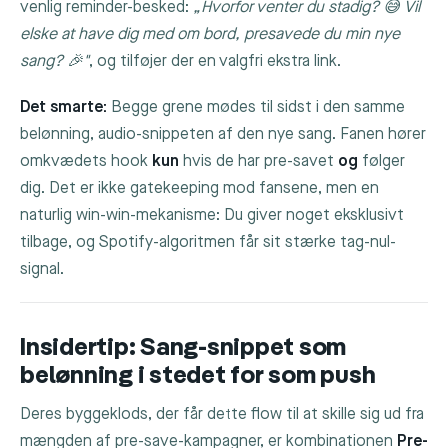
venlig reminder-besked:
„Hvorfor venter du stadig? 😅 Vil
elske at have dig med om bord, presavede du min nye
sang? 🎉"
, og tilføjer der en valgfri ekstra link.
Det smarte:
Begge grene mødes til sidst i den samme
belønning, audio-snippeten af den nye sang. Fanen hører
omkvædets hook
kun
hvis de har pre-savet
og
følger
dig. Det er ikke gatekeeping mod fansene, men en
naturlig win-win-mekanisme: Du giver noget eksklusivt
tilbage, og Spotify-algoritmen får sit stærke tag-nul-
signal.
Insidertip: Sang-snippet som
belønning i stedet for som push
Deres byggeklods, der får dette flow til at skille sig ud fra
mængden af pre-save-kampagner, er kombinationen
Pre-