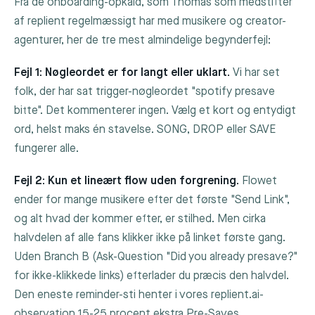
Fra de onboarding-opkald, som Thomas som medstifter
af replient regelmæssigt har med musikere og creator-
agenturer, her de tre mest almindelige begynderfejl:
Fejl 1: Nøgleordet er for langt eller uklart.
Vi har set
folk, der har sat trigger-nøgleordet "spotify presave
bitte". Det kommenterer ingen. Vælg et kort og entydigt
ord, helst maks én stavelse.
SONG
,
DROP
eller
SAVE
fungerer alle.
Fejl 2: Kun et lineært flow uden forgrening.
Flowet
ender for mange musikere efter det første "Send Link",
og alt hvad der kommer efter, er stilhed. Men cirka
halvdelen af alle fans klikker ikke på linket første gang.
Uden Branch B (Ask-Question "Did you already presave?"
for ikke-klikkede links) efterlader du præcis den halvdel.
Den eneste reminder-sti henter i vores replient.ai-
observation 15-25 procent ekstra Pre-Saves.