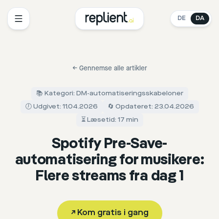
DE
DA
←
Gennemse alle artikler
📚 Kategori: DM-automatiseringsskabeloner
🕖 Udgivet: 11.04.2026
🔄 Opdateret: 23.04.2026
⏳ Læsetid: 17 min
Spotify Pre-Save-
automatisering for musikere:
Flere streams fra dag 1
↗
Kom gratis i gang