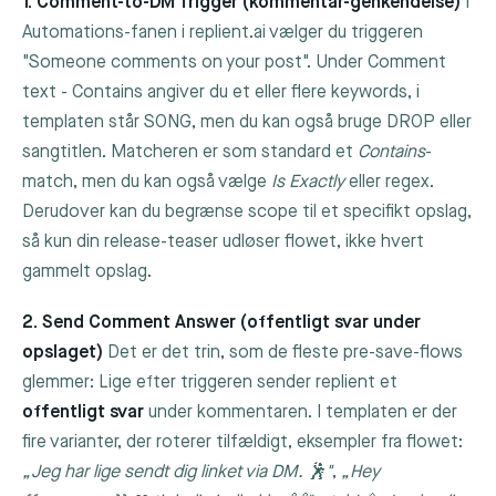
1. Comment-to-DM Trigger (kommentar-genkendelse)
I
Automations-fanen i replient.ai vælger du triggeren
"Someone comments on your post". Under
Comment
text - Contains
angiver du et eller flere keywords, i
templaten står
SONG
, men du kan også bruge
DROP
eller
sangtitlen. Matcheren er som standard et
Contains
-
match, men du kan også vælge
Is Exactly
eller regex.
Derudover kan du begrænse scope til et specifikt opslag,
så kun din release-teaser udløser flowet, ikke hvert
gammelt opslag.
2. Send Comment Answer (offentligt svar under
opslaget)
Det er det trin, som de fleste pre-save-flows
glemmer: Lige efter triggeren sender replient et
offentligt svar
under kommentaren. I templaten er der
fire varianter, der roterer tilfældigt, eksempler fra flowet:
„Jeg har lige sendt dig linket via DM. 🕺"
,
„Hey