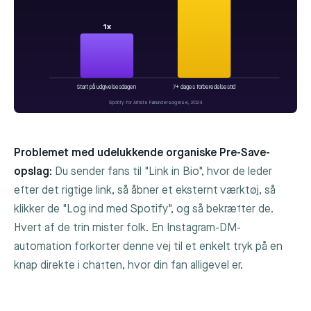
1x
Start på udgivelsesdagen
7+ dages forberedelsestid
Spotify for Artists Fanundersøgelse, 2024
Problemet med udelukkende organiske Pre-Save-
opslag:
Du sender fans til "Link in Bio", hvor de leder
efter det rigtige link, så åbner et eksternt værktøj, så
klikker de "Log ind med Spotify", og så bekræfter de.
Hvert af de trin mister folk. En Instagram-DM-
automation forkorter denne vej til et enkelt tryk på en
knap direkte i chatten, hvor din fan alligevel er.