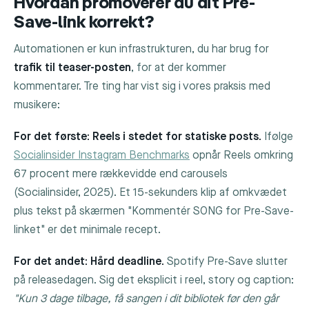
Hvordan promoverer du dit Pre-
Save-link korrekt?
Automationen er kun infrastrukturen, du har brug for
trafik til teaser-posten
, for at der kommer
kommentarer. Tre ting har vist sig i vores praksis med
musikere:
For det første: Reels i stedet for statiske posts.
Ifølge
Socialinsider Instagram Benchmarks
opnår Reels omkring
67 procent mere rækkevidde end carousels
(Socialinsider, 2025). Et 15-sekunders klip af omkvædet
plus tekst på skærmen "Kommentér
SONG
for Pre-Save-
linket" er det minimale recept.
For det andet: Hård deadline.
Spotify Pre-Save slutter
på releasedagen. Sig det eksplicit i reel, story og caption:
"Kun 3 dage tilbage, få sangen i dit bibliotek før den går