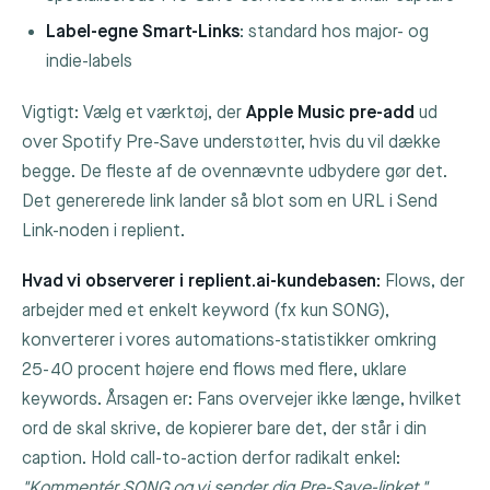
Label-egne Smart-Links
: standard hos major- og
indie-labels
Vigtigt: Vælg et værktøj, der
Apple Music pre-add
ud
over Spotify Pre-Save understøtter, hvis du vil dække
begge. De fleste af de ovennævnte udbydere gør det.
Det genererede link lander så blot som en URL i
Send
Link
-noden i replient.
Hvad vi observerer i replient.ai-kundebasen:
Flows, der
arbejder med et enkelt keyword (fx kun
SONG
),
konverterer i vores automations-statistikker omkring
25-40 procent højere end flows med flere, uklare
keywords. Årsagen er: Fans overvejer ikke længe, hvilket
ord de skal skrive, de kopierer bare det, der står i din
caption. Hold call-to-action derfor radikalt enkel:
"Kommentér
SONG
og vi sender dig Pre-Save-linket."