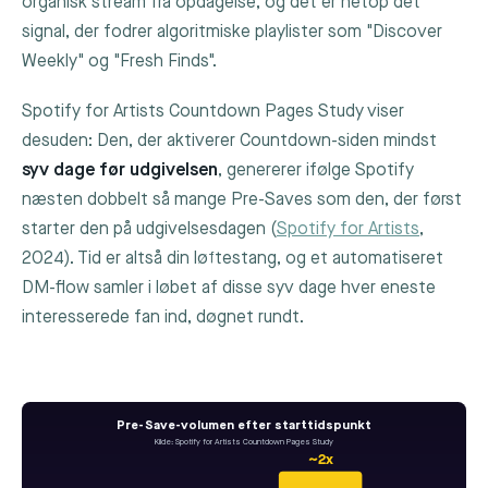
organisk stream fra opdagelse, og det er netop det
signal, der fodrer algoritmiske playlister som "Discover
Weekly" og "Fresh Finds".
Spotify for Artists Countdown Pages Study viser
desuden: Den, der aktiverer Countdown-siden mindst
syv dage før udgivelsen
, genererer ifølge Spotify
næsten dobbelt så mange Pre-Saves som den, der først
starter den på udgivelsesdagen (
Spotify for Artists
,
2024). Tid er altså din løftestang, og et automatiseret
DM-flow samler i løbet af disse syv dage hver eneste
interesserede fan ind, døgnet rundt.
Pre-Save-volumen efter starttidspunkt
Kilde: Spotify for Artists Countdown Pages Study
~2x