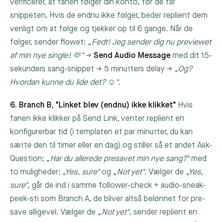
verificerer, at fanen følger din konto, før de får
snippeten. Hvis de endnu ikke følger, beder replient dem
venligt om at følge og tjekker op til 6 gange. Når de
følger, sender flowet:
„Fedt! Jeg sender dig nu previewet
af min nye single! 🫶"
→
Send Audio Message
med dit 15-
sekunders sang-snippet → 5 minutters delay →
„Og?
Hvordan kunne du lide det? ☺️"
.
6. Branch B, "Linket blev (endnu) ikke klikket"
Hvis
fanen ikke klikker på
Send Link
, venter replient en
konfigurerbar tid (i templaten et par minutter, du kan
sætte den til timer eller en dag) og stiller så et andet Ask-
Question:
„Har du allerede presavet min nye sang?"
med
to muligheder:
„Yes, sure"
og
„Not yet"
. Vælger de
„Yes,
sure"
, går de ind i samme follower-check + audio-sneak-
peek-sti som Branch A, de bliver altså belønnet for pre-
save alligevel. Vælger de
„Not yet"
, sender replient en