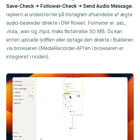
Save-Check → Follower-Check → Send Audio Message
.
replient.ai understøtter på Instagram afsendelse af ægte
audio-beskeder direkte i DM-flowet. Formater er
.aac
,
.m4a
,
.wav
og
.mp4
, maks filstørrelse 50 MB. Du kan
enten uploade lydfilen eller optage den direkte i Builderen
via browseren (MediaRecorder-API'en i browseren er
integreret i noden).