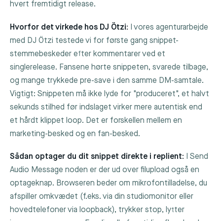
hvert fremtidigt release.
Hvorfor det virkede hos DJ Ötzi:
I vores agenturarbejde
med DJ Ötzi testede vi for første gang snippet-
stemmebeskeder efter kommentarer ved et
singlerelease. Fansene hørte snippeten, svarede tilbage,
og mange trykkede pre-save i den samme DM-samtale.
Vigtigt: Snippeten må ikke lyde for "produceret", et halvt
sekunds stilhed før indslaget virker mere autentisk end
et hårdt klippet loop. Det er forskellen mellem en
marketing-besked og en fan-besked.
Sådan optager du dit snippet direkte i replient:
I
Send
Audio Message
noden er der ud over filupload også en
optageknap. Browseren beder om mikrofontilladelse, du
afspiller omkvædet (f.eks. via din studiomonitor eller
hovedtelefoner via loopback), trykker stop, lytter