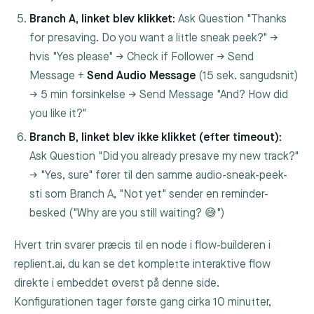
Branch A, linket blev klikket:
Ask Question "Thanks
for presaving. Do you want a little sneak peek?" →
hvis "Yes please" → Check if Follower → Send
Message +
Send Audio Message
(15 sek. sangudsnit)
→ 5 min forsinkelse → Send Message "And? How did
you like it?"
Branch B, linket blev ikke klikket (efter timeout):
Ask Question "Did you already presave my new track?"
→ "Yes, sure" fører til den samme audio-sneak-peek-
sti som Branch A, "Not yet" sender en reminder-
besked ("Why are you still waiting? 😅")
Hvert trin svarer præcis til en node i flow-builderen i
replient.ai, du kan se det komplette interaktive flow
direkte i embeddet øverst på denne side.
Konfigurationen tager første gang cirka 10 minutter,