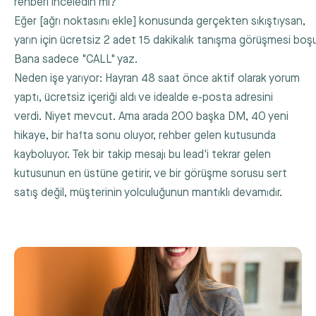
rehberi inceledin mi?

Eğer [ağrı noktasını ekle] konusunda gerçekten sıkıştıysan,

yarın için ücretsiz 2 adet 15 dakikalık tanışma görüşmesi boşu
Bana sadece "CALL" yaz.
Neden işe yarıyor: Hayran 48 saat önce aktif olarak yorum
yaptı, ücretsiz içeriği aldı ve idealde e-posta adresini
verdi. Niyet mevcut. Ama arada 200 başka DM, 40 yeni
hikaye, bir hafta sonu oluyor, rehber gelen kutusunda
kayboluyor. Tek bir takip mesajı bu lead'i tekrar gelen
kutusunun en üstüne getirir, ve bir görüşme sorusu sert
satış değil, müşterinin yolculuğunun mantıklı devamıdır.