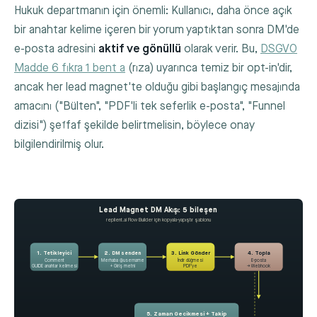
Hukuk departmanın için önemli: Kullanıcı, daha önce açık
bir anahtar kelime içeren bir yorum yaptıktan sonra DM'de
e-posta adresini
aktif ve gönüllü
olarak verir. Bu,
DSGVO
Madde 6 fıkra 1 bent a
(rıza) uyarınca temiz bir opt-in'dir,
ancak her lead magnet'te olduğu gibi başlangıç mesajında
amacını ("Bülten", "PDF'li tek seferlik e-posta", "Funnel
dizisi") şeffaf şekilde belirtmelisin, böylece onay
bilgilendirilmiş olur.
Lead Magnet DM Akışı: 5 bileşen
replient.ai Flow Builder için kopyala-yapıştır şablonu
1. Tetikleyici
2. DM senden
3. Link Gönder
4. Topla
Comment
Merhaba @username
İndir düğmesi
E-posta
GUIDE anahtar kelimesi
+ Giriş metni
PDF'ye
→ Webhook
5. Zaman Gecikmesi + Takip