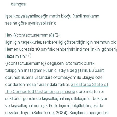
damgası
İşte kopyalayabileceğin metin bloğu (tabii markanın
sesine göre uyarlayabilirsin):
Hey {{contact.username}} 👋

İlgin için teşekkürler, rehbere ilgi gösterdiğin için memnun old
Hemen ücretsiz 10 sayfalık rehberimin indirme linkini gönderi
Hazır mısın? 👇
{{contact.username}}
değişkeni otomatik olarak
takipçinin Instagram kullanıcı adıyla değiştirilir. Bu basit
görünebilir, ama „standart otomasyon" ile „kişiye özel
gönderilen mesaj" arasındaki farktır.
Salesforce State of
the Connected Customer çalışmasına
göre müşteriler
sektörler genelinde kişiselleştirilmiş etkileşimler bekliyor
ve kişiselleştirilmemiş kitle iletişimini ölçülebilir şekilde
cezalandırıyor (Salesforce, 2024). Karşılama mesajındaki