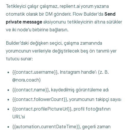
Tetikleyici çalışır çalışmaz, replient.ai yorum yazana
otomatik olarak bir DM gönderir. Flow Builder'da
Send
private message
aksiyonunu tetikleyicinin altına sürükler
ve iki node'u birbirine bağlarsın.
Builder'daki değişken seçici, çalışma zamanında
yorumcunun verileriyle değiştirilecek beş ön tanımlı yer
tutucu sunar:
{{contact.username}}
, Instagram handle'ı (z. B.
@nora.coach
)
{{contact.name}}
, kaydedilmiş görüntüleme adı
{{contact.followerCount}}
, yorumcunun takipçi sayısı
{{contact.profilePictureUrl}}
, profil fotoğrafının
URL'si
{{automation.currentDateTime}}
, geçerli zaman