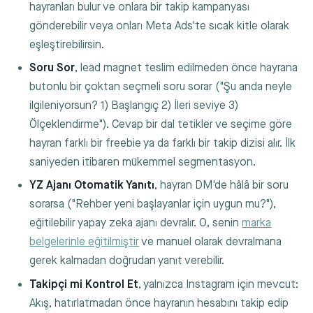
hayranları bulur ve onlara bir takip kampanyası
gönderebilir veya onları Meta Ads'te sıcak kitle olarak
eşleştirebilirsin.
Soru Sor
, lead magnet teslim edilmeden önce hayrana
butonlu bir çoktan seçmeli soru sorar ("Şu anda neyle
ilgileniyorsun? 1) Başlangıç 2) İleri seviye 3)
Ölçeklendirme"). Cevap bir dal tetikler ve seçime göre
hayran farklı bir freebie ya da farklı bir takip dizisi alır. İlk
saniyeden itibaren mükemmel segmentasyon.
YZ Ajanı Otomatik Yanıtı
, hayran DM'de hâlâ bir soru
sorarsa ("Rehber yeni başlayanlar için uygun mu?"),
eğitilebilir yapay zeka ajanı devralır. O, senin
marka
belgelerinle eğitilmiştir
ve manuel olarak devralmana
gerek kalmadan doğrudan yanıt verebilir.
Takipçi mi Kontrol Et
, yalnızca Instagram için mevcut:
Akış, hatırlatmadan önce hayranın hesabını takip edip