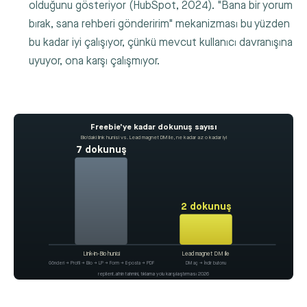
olduğunu gösteriyor (HubSpot, 2024). "Bana bir yorum
bırak, sana rehberi gönderirim" mekanizması bu yüzden
bu kadar iyi çalışıyor, çünkü mevcut kullanıcı davranışına
uyuyor, ona karşı çalışmıyor.
Freebie'ye kadar dokunuş sayısı
Bio'daki link hunisi vs. Lead magnet DM ile, ne kadar az o kadar iyi
7 dokunuş
2 dokunuş
Link-in-Bio hunisi
Lead magnet DM ile
Gönderi → Profil → Bio → LP → Form → E-posta → PDF
DM aç → İndir butonu
replient.ai'nin tahmini, tıklama yolu karşılaştırması 2026