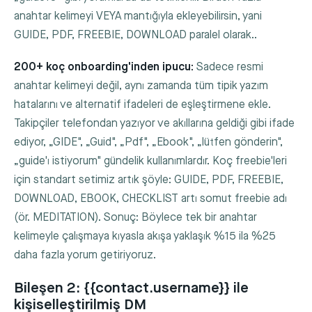
anahtar kelimeyi VEYA mantığıyla ekleyebilirsin, yani
GUIDE
,
PDF
,
FREEBIE
,
DOWNLOAD
paralel olarak..
200+ koç onboarding'inden ipucu:
Sadece resmi
anahtar kelimeyi değil, aynı zamanda tüm tipik yazım
hatalarını ve alternatif ifadeleri de eşleştirmene ekle.
Takipçiler telefondan yazıyor ve akıllarına geldiği gibi ifade
ediyor, „GIDE", „Guid", „Pdf", „Ebook", „lütfen gönderin",
„guide'ı istiyorum" gündelik kullanımlardır. Koç freebie'leri
için standart setimiz artık şöyle:
GUIDE
,
PDF
,
FREEBIE
,
DOWNLOAD
,
EBOOK
,
CHECKLIST
artı somut freebie adı
(ör.
MEDITATION
). Sonuç: Böylece tek bir anahtar
kelimeyle çalışmaya kıyasla akışa yaklaşık %15 ila %25
daha fazla yorum getiriyoruz.
Bileşen 2: {{contact.username}} ile
kişiselleştirilmiş DM