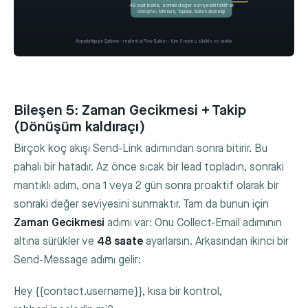
48 saat bekle, sonraki değer seviyesini teklif et
Görüşme, Mini kurs, Topluluk, Bülten aboneliği
Kopyala-Yapıştır Şablonu · replient.ai Flow Builder · tüm 5 node'u sürükle ve bırakla
Bileşen 5: Zaman Gecikmesi + Takip
(Dönüşüm kaldıraçı)
Birçok koç akışı Send-Link adımından sonra bitirir. Bu
pahalı bir hatadır. Az önce sıcak bir lead topladın, sonraki
mantıklı adım, ona 1 veya 2 gün sonra proaktif olarak bir
sonraki değer seviyesini sunmaktır. Tam da bunun için
Zaman Gecikmesi
adımı var: Onu Collect-Email adımının
altına sürükler ve
48 saate
ayarlarsın. Arkasından ikinci bir
Send-Message adımı gelir:
Hey {{contact.username}}, kısa bir kontrol,
