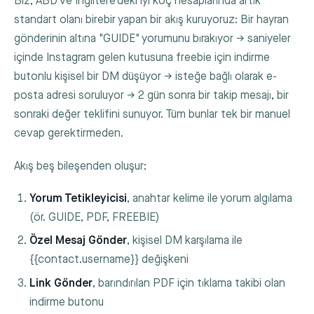
Biz, ABD ve İngiltere'deki iyi koç hesaplarında artık
standart olanı birebir yapan bir akış kuruyoruz: Bir hayran
gönderinin altına "GUIDE" yorumunu bırakıyor → saniyeler
içinde Instagram gelen kutusuna freebie için indirme
butonlu kişisel bir DM düşüyor → isteğe bağlı olarak e-
posta adresi soruluyor → 2 gün sonra bir takip mesajı, bir
sonraki değer teklifini sunuyor. Tüm bunlar tek bir manuel
cevap gerektirmeden.
Akış beş bileşenden oluşur:
Yorum Tetikleyicisi
, anahtar kelime ile yorum algılama
(ör.
GUIDE
,
PDF
,
FREEBIE
)
Özel Mesaj Gönder
, kişisel DM karşılama ile
{{contact.username}}
değişkeni
Link Gönder
, barındırılan PDF için tıklama takibi olan
indirme butonu