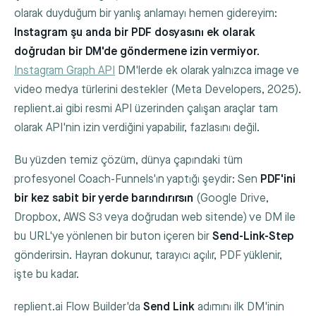
olarak duyduğum bir yanlış anlamayı hemen gidereyim:
Instagram şu anda bir PDF dosyasını ek olarak
doğrudan bir DM'de göndermene izin vermiyor.
Instagram Graph API
DM'lerde ek olarak yalnızca
image
ve
video
medya türlerini destekler (Meta Developers, 2025).
replient.ai gibi resmi API üzerinden çalışan araçlar tam
olarak API'nin izin verdiğini yapabilir, fazlasını değil.
Bu yüzden temiz çözüm, dünya çapındaki tüm
profesyonel Coach-Funnels'ın yaptığı şeydir: Sen
PDF'ini
bir kez sabit bir yerde barındırırsın
(Google Drive,
Dropbox, AWS S3 veya doğrudan web sitende) ve DM ile
bu URL'ye yönlenen bir buton içeren bir
Send-Link-Step
gönderirsin. Hayran dokunur, tarayıcı açılır, PDF yüklenir,
işte bu kadar.
replient.ai Flow Builder'da
Send Link
adımını ilk DM'inin