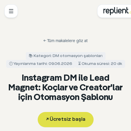
←
Tüm makalelere göz at
📚 Kategori: DM otomasyon şablonları
🕖 Yayınlanma tarihi: 09.06.2026
⏳ Okuma süresi: 20 dk
Instagram DM ile Lead
Magnet: Koçlar ve Creator'lar
için Otomasyon Şablonu
↗
Ücretsiz başla