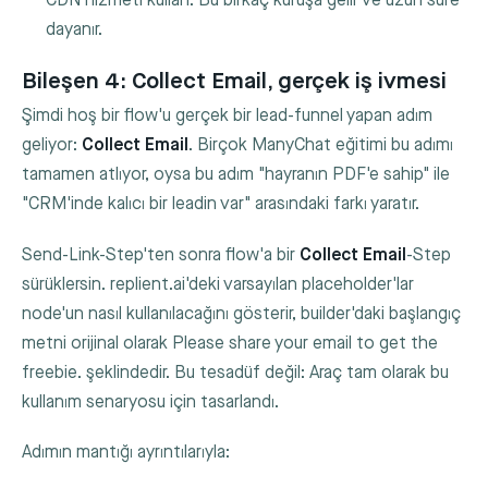
CDN hizmeti kullan. Bu birkaç kuruşa gelir ve uzun süre
dayanır.
Bileşen 4: Collect Email, gerçek iş ivmesi
Şimdi hoş bir flow'u gerçek bir lead-funnel yapan adım
geliyor:
Collect Email
. Birçok ManyChat eğitimi bu adımı
tamamen atlıyor, oysa bu adım "hayranın PDF'e sahip" ile
"CRM'inde kalıcı bir leadin var" arasındaki farkı yaratır.
Send-Link-Step'ten sonra flow'a bir
Collect Email
-Step
sürüklersin. replient.ai'deki varsayılan placeholder'lar
node'un nasıl kullanılacağını gösterir, builder'daki başlangıç
metni orijinal olarak
Please share your email to get the
freebie.
şeklindedir. Bu tesadüf değil: Araç tam olarak bu
kullanım senaryosu için tasarlandı.
Adımın mantığı ayrıntılarıyla: