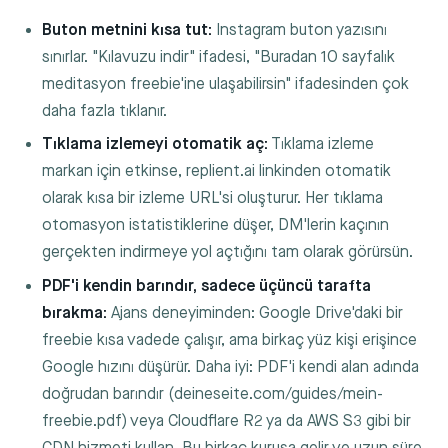
Buton metnini kısa tut:
Instagram buton yazısını
sınırlar. "Kılavuzu indir" ifadesi, "Buradan 10 sayfalık
meditasyon freebie'ine ulaşabilirsin" ifadesinden çok
daha fazla tıklanır.
Tıklama izlemeyi otomatik aç:
Tıklama izleme
markan için etkinse, replient.ai linkinden otomatik
olarak kısa bir izleme URL'si oluşturur. Her tıklama
otomasyon istatistiklerine düşer, DM'lerin kaçının
gerçekten indirmeye yol açtığını tam olarak görürsün.
PDF'i kendin barındır, sadece üçüncü tarafta
bırakma:
Ajans deneyiminden: Google Drive'daki bir
freebie kısa vadede çalışır, ama birkaç yüz kişi erişince
Google hızını düşürür. Daha iyi: PDF'i kendi alan adında
doğrudan barındır (
deineseite.com/guides/mein-
freebie.pdf
) veya Cloudflare R2 ya da AWS S3 gibi bir