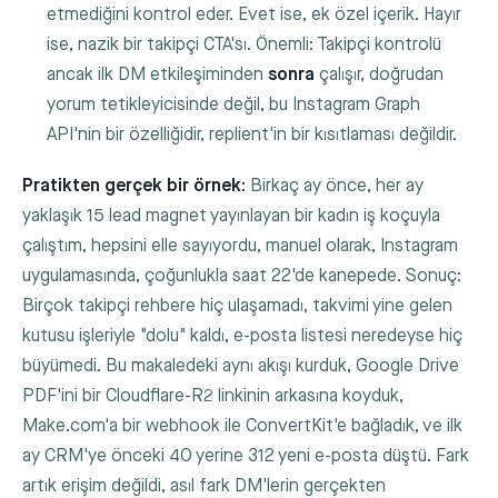
etmediğini kontrol eder. Evet ise, ek özel içerik. Hayır
ise, nazik bir takipçi CTA'sı. Önemli: Takipçi kontrolü
ancak ilk DM etkileşiminden
sonra
çalışır, doğrudan
yorum tetikleyicisinde değil, bu Instagram Graph
API'nin bir özelliğidir, replient'in bir kısıtlaması değildir.
Pratikten gerçek bir örnek:
Birkaç ay önce, her ay
yaklaşık 15 lead magnet yayınlayan bir kadın iş koçuyla
çalıştım, hepsini elle sayıyordu, manuel olarak, Instagram
uygulamasında, çoğunlukla saat 22'de kanepede. Sonuç:
Birçok takipçi rehbere hiç ulaşamadı, takvimi yine gelen
kutusu işleriyle "dolu" kaldı, e-posta listesi neredeyse hiç
büyümedi. Bu makaledeki aynı akışı kurduk, Google Drive
PDF'ini bir Cloudflare-R2 linkinin arkasına koyduk,
Make.com'a bir webhook ile ConvertKit'e bağladık, ve ilk
ay CRM'ye önceki 40 yerine 312 yeni e-posta düştü. Fark
artık erişim değildi, asıl fark DM'lerin gerçekten