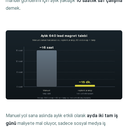
manuel gönderimi için aylık yaklaşık
10 saatlik saf çalışma
demek.
Aylık 640 lead magnet talebi
Manuel zaman harcaması vs. replient.ai akışı, 60 sn/cevap + takip
~16 saat
16 saat
12 saat
6 saat
~15 dk.
0 saat
Manuel
replient.ai akışı
takip dahil
tek seferlik kurulum
Hesap: 640 cevap × 60 sn + takip vs. tek seferlik akış kurulumu
Manuel yol sana aslında aylık etkili olarak
ayda iki tam iş
günü
maliyete mal oluyor, sadece sosyal medya iş