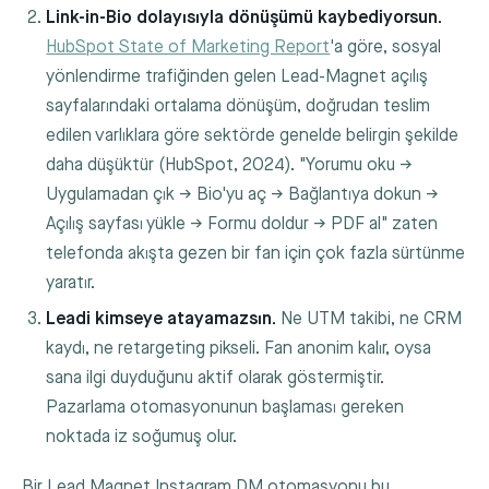
Link-in-Bio dolayısıyla dönüşümü kaybediyorsun.
HubSpot State of Marketing Report
'a göre, sosyal
yönlendirme trafiğinden gelen Lead-Magnet açılış
sayfalarındaki ortalama dönüşüm, doğrudan teslim
edilen varlıklara göre sektörde genelde belirgin şekilde
daha düşüktür (HubSpot, 2024). "Yorumu oku →
Uygulamadan çık → Bio'yu aç → Bağlantıya dokun →
Açılış sayfası yükle → Formu doldur → PDF al" zaten
telefonda akışta gezen bir fan için çok fazla sürtünme
yaratır.
Leadi kimseye atayamazsın.
Ne UTM takibi, ne CRM
kaydı, ne retargeting pikseli. Fan anonim kalır, oysa
sana ilgi duyduğunu aktif olarak göstermiştir.
Pazarlama otomasyonunun başlaması gereken
noktada iz soğumuş olur.
Bir Lead Magnet Instagram DM otomasyonu bu