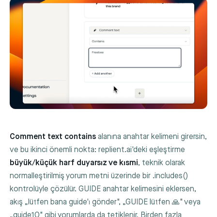
Comment text contains
alanına anahtar kelimeni girersin,
ve bu ikinci önemli nokta: replient.ai'deki eşleştirme
büyük/küçük harf duyarsız ve kısmi
, teknik olarak
normalleştirilmiş yorum metni üzerinde bir
.includes()
kontrolüyle çözülür.
GUIDE
anahtar kelimesini eklersen,
akış „lütfen bana guide'ı gönder", „GUIDE lütfen 🙏" veya
„guide10" gibi yorumlarda da tetiklenir. Birden fazla