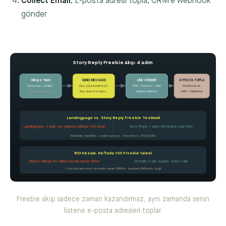
Collect Email
, E-posta adresi topla, CRM'e webhook
gönder
Story Reply Freebie Akışı: 4 adım
LİNK GÖNDER
Hikaye Yanıtı
SEND MESSAGE
E-POSTA TOPLA
Keyword: „GUIDE“
Hey {{username}}!
PDF / Rehber / Tarif
Webhook ile
Sadece Instagram
Hier dein Freebie…
tıklama takibi ile
CRM / Mailchimp
Landingpage vs. Story Reply Freebie Teslimatı
Landingpage: 4 adım, her adımda yaklaşık %15 kayıp
Story Reply: 1 adım, DM açılma oranı %90
Kaynaklar: Backlinko, LeadResponse, Salesforce, 2024/2025
ROI hesabı: Haftada 100 Freebie talebi
Manuel: Yaklaşık 100 dakika kopyala-yapıştır DM'ler
Otomatik: 5 dak. kurulum, sonra 0 dak.
+ E-posta adresleri otomatik olarak CRM'de, kaybolan DM'lerde değil
Freebie akışı sadece zaman kazandırmaz, aynı zamanda senin
listene e-posta adresleri toplar.