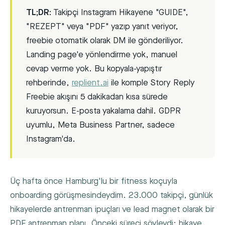
TL;DR:
Takipçi Instagram Hikayene "GUIDE",
"REZEPT" veya "PDF" yazıp yanıt veriyor,
freebie otomatik olarak DM ile gönderiliyor.
Landing page'e yönlendirme yok, manuel
cevap verme yok. Bu kopyala-yapıştır
rehberinde,
replient.ai
ile komple Story Reply
Freebie akışını 5 dakikadan kısa sürede
kuruyorsun. E-posta yakalama dahil. GDPR
uyumlu, Meta Business Partner, sadece
Instagram'da.
Üç hafta önce Hamburg'lu bir fitness koçuyla
onboarding görüşmesindeydim. 23.000 takipçi, günlük
hikayelerde antrenman ipuçları ve lead magnet olarak bir
PDF antrenman planı. Önceki süreci şöyleydi: hikaye