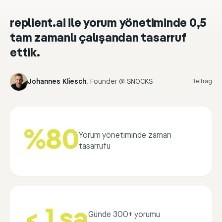
replient.ai ile yorum yönetiminde 0,5
tam zamanlı çalışandan tasarruf
ettik.
Johannes Kliesch
,
Founder @ SNOCKS
Beitrag
%80
Yorum yönetiminde zaman
tasarrufu
< 1 sa
Günde 300+ yorumu