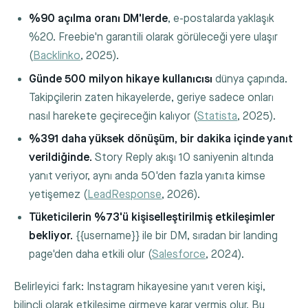
%90 açılma oranı DM'lerde
, e-postalarda yaklaşık
%20. Freebie'n garantili olarak görüleceği yere ulaşır
(
Backlinko
, 2025).
Günde 500 milyon hikaye kullanıcısı
dünya çapında.
Takipçilerin zaten hikayelerde, geriye sadece onları
nasıl harekete geçireceğin kalıyor (
Statista
, 2025).
%391 daha yüksek dönüşüm, bir dakika içinde yanıt
verildiğinde.
Story Reply akışı 10 saniyenin altında
yanıt veriyor, aynı anda 50'den fazla yanıta kimse
yetişemez (
LeadResponse
, 2026).
Tüketicilerin %73'ü kişiselleştirilmiş etkileşimler
bekliyor.
{{username}}
ile bir DM, sıradan bir landing
page'den daha etkili olur (
Salesforce
, 2024).
Belirleyici fark: Instagram hikayesine yanıt veren kişi,
bilinçli olarak etkileşime girmeye karar vermiş olur. Bu