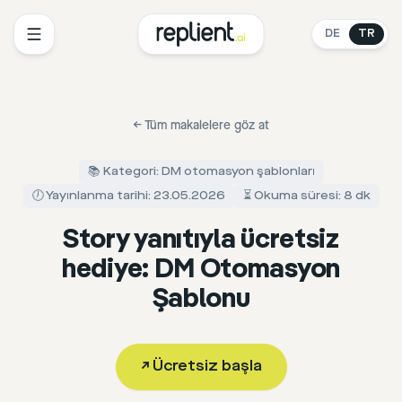
DE
TR
←
Tüm makalelere göz at
📚 Kategori: DM otomasyon şablonları
🕖 Yayınlanma tarihi: 23.05.2026
⏳ Okuma süresi: 8 dk
Story yanıtıyla ücretsiz
hediye: DM Otomasyon
Şablonu
↗
Ücretsiz başla