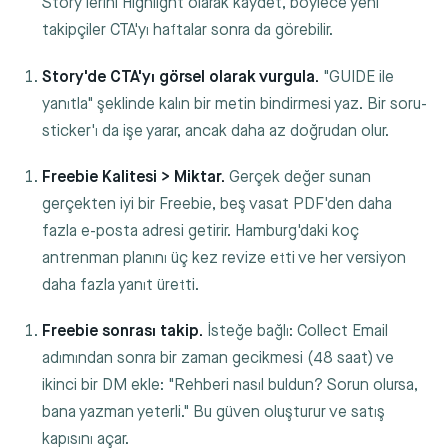
Story'lerini Highlight olarak kaydet, böylece yeni
takipçiler CTA'yı haftalar sonra da görebilir.
Story'de CTA'yı görsel olarak vurgula.
"GUIDE ile
yanıtla" şeklinde kalın bir metin bindirmesi yaz. Bir soru-
sticker'ı da işe yarar, ancak daha az doğrudan olur.
Freebie Kalitesi > Miktar.
Gerçek değer sunan
gerçekten iyi bir Freebie, beş vasat PDF'den daha
fazla e-posta adresi getirir. Hamburg'daki koç
antrenman planını üç kez revize etti ve her versiyon
daha fazla yanıt üretti.
Freebie sonrası takip.
İsteğe bağlı: Collect Email
adımından sonra bir zaman gecikmesi (48 saat) ve
ikinci bir DM ekle: "Rehberi nasıl buldun? Sorun olursa,
bana yazman yeterli." Bu güven oluşturur ve satış
kapısını açar.