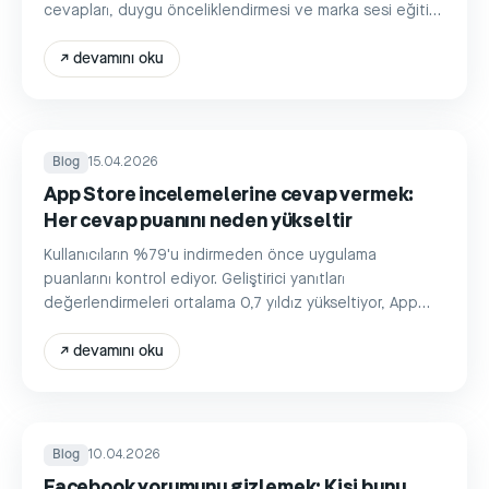
cevapları, duygu önceliklendirmesi ve marka sesi eğitimi
ile.
↗
devamını oku
Blog
15.04.2026
App Store incelemelerine cevap vermek:
Her cevap puanını neden yükseltir
Kullanıcıların %79'u indirmeden önce uygulama
puanlarını kontrol ediyor. Geliştirici yanıtları
değerlendirmeleri ortalama 0,7 yıldız yükseltiyor, App
Store incelemelerine doğru şekilde nasıl cevap verirsin.
↗
devamını oku
Blog
10.04.2026
Facebook yorumunu gizlemek: Kişi bunu