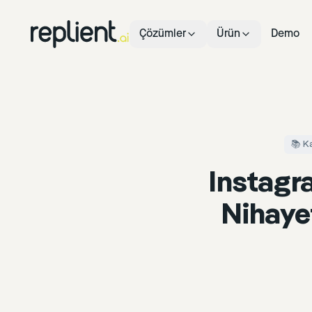
Çözümler
Ürün
Demo
📚 K
Instagr
Nihaye