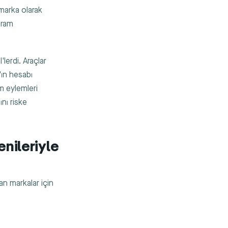
marka olarak
gram
lerdi. Araçlar
ın hesabı
m eylemleri
nı riske
nileriyle
n markalar için