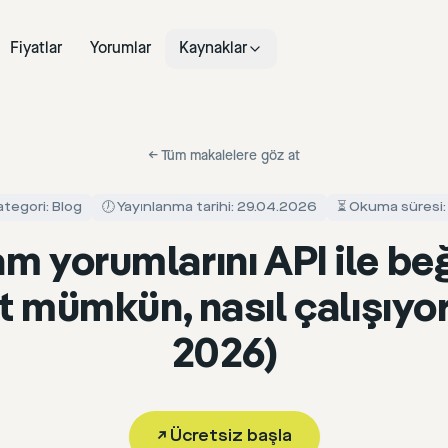
Fiyatlar
Yorumlar
Kaynaklar
←
Tüm makalelere göz at
ategori: Blog
🕖 Yayınlanma tarihi: 29.04.2026
⏳ Okuma süresi:
am yorumlarını API ile b
t mümkün, nasıl çalışıyor
2026)
↗
Ücretsiz başla