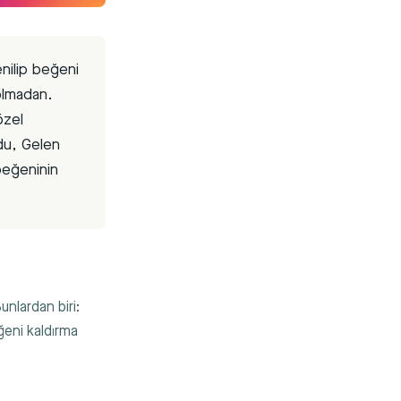
nilip beğeni
 olmadan.
özel
du, Gelen
beğeninin
.
nlardan biri:
ğeni kaldırma