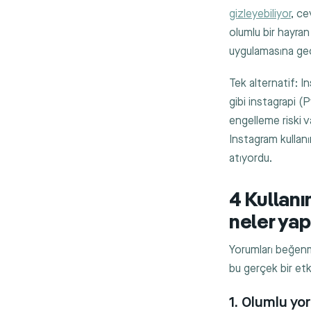
gizleyebiliyor
, ce
olumlu bir hayra
uygulamasına ge
Tek alternatif: I
gibi
instagrapi
(P
engelleme riski 
Instagram kullanı
atıyordu.
4 Kullan
neler yap
Yorumları beğenm
bu gerçek bir etki
1. Olumlu yo