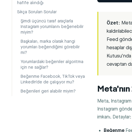
hafife alındığı
Sıkça Sorulan Sorular
Şimdi üçüncü taraf araçlarla
Özet:
Meta 
Instagram yorumlarını beğenebilir
kaldırılabil
miyim?
Feed gönder
Başkaları, marka olarak hangi
hesaplar dış
yorumları beğendiğimi görebilir
mi?
Kutusu'nda 
Yorumlardaki beğeniler algoritma
cevaptan da
için ne sağlar?
Beğenme Facebook, TikTok veya
LinkedIn'de de çalışıyor mu?
Meta'nın 
Beğenileri geri alabilir miyim?
Meta, Instagram 
Instagram gönder
imkanı. Detaylar:
Beğenme
Fee