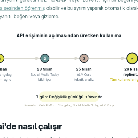
in yanıtı gerektirmez. "😍😍😍" veya "Love it!" için bir beğeni ye
ka sesinden öğrenmiş
olabilir ve bu ayrımı yaparak otomatik olara
 yanıtı, beğeni veya gizleme.
API erişiminin açılmasından üretken kullanıma
1
2
3
✓
isan
23 Nisan
25 Nisan
29 Nisa
angelog
Social Media Today
ALM Corp
replient.
mi açıldı
bildiriyor
teknik analiz
Tüm kullanıcılar i
7 gün: Değişiklik günlüğü → Yayında
Kaynaklar: Meta Platform Changelog, Social Media Today, ALM Corp
i'de nasıl çalışır