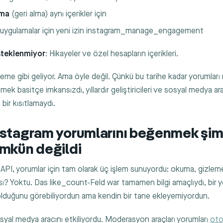
rma
(geri alma) aynı içerikler için
uygulamalar için yeni izin
instagram_manage_engagement
teklenmiyor
: Hikayeler ve özel hesapların içerikleri.
eme gibi geliyor. Ama öyle değil. Çünkü bu tarihe kadar yorumları
k basitçe imkansızdı, yıllardır geliştiricileri ve sosyal medya ara
 bir kısıtlamaydı.
stagram yorumlarını beğenmek şim
mkün değildi
API, yorumlar için tam olarak üç işlem sunuyordu: okuma, gizleme
sı? Yoktu. Das
like_count
-Feld war tamamen bilgi amaçlıydı, bir
lduğunu görebiliyordun ama kendin bir tane ekleyemiyordun.
syal medya aracını etkiliyordu. Moderasyon araçları yorumları
oto