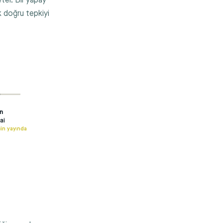
ter. Bir yapay
k doğru tepkiyi
n
ai
çin yayında