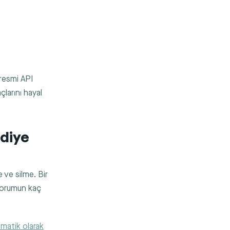
 resmi API
çlarını hayal
diye
 ve silme. Bir
 yorumun kaç
matik olarak