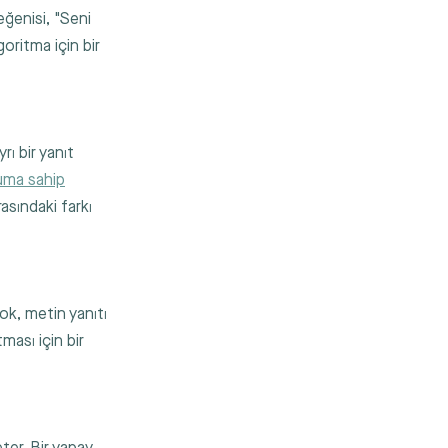
eğenisi, "Seni
oritma için bir
ı bir yanıt
uma sahip
asındaki farkı
ok, metin yanıtı
ması için bir