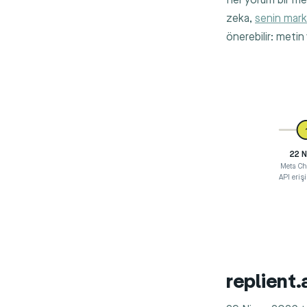
Her yorum bir met
zeka,
senin mar
önerebilir: metin
22 N
Meta Ch
API erişi
replient.a