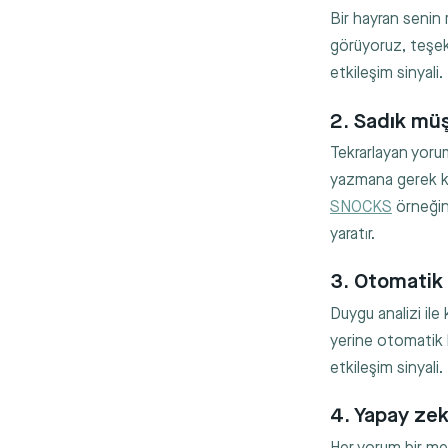
Bir hayran senin 
görüyoruz, teşekk
etkileşim sinyali.
2. Sadık müşt
Tekrarlayan yorum
yazmana gerek kal
SNOCKS
örneğind
yaratır.
3. Otomatik
Duygu analizi ile
yerine otomatik b
etkileşim sinyali.
4. Yapay zek