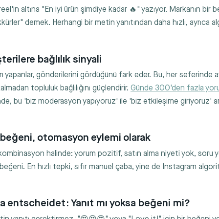
reel'in altına "En iyi ürün şimdiye kadar 🔥" yazıyor. Markanın bir b
ürler" demek. Herhangi bir metin yanıtından daha hızlı, ayrıca alg
erilere bağlılık sinyali
 yapanlar, gönderilerini gördüğünü fark eder. Bu, her seferinde ayr
madan topluluk bağlılığını güçlendirir.
Günde 300'den fazla yor
e, bu 'biz moderasyon yapıyoruz' ile 'biz etkileşime giriyoruz' ar
 beğeni, otomasyon eylemi olarak
 kombinasyon halinde: yorum pozitif, satın alma niyeti yok, soru y
eğeni. En hızlı tepki, sıfır manuel çaba, yine de Instagram algorit
a entscheidet: Yanıt mı yoksa beğeni mi?