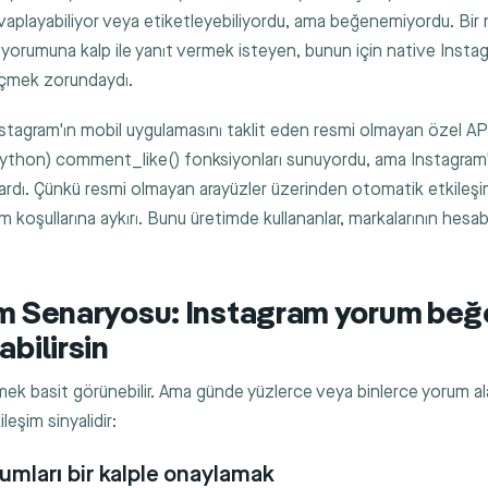
vaplayabiliyor veya etiketleyebiliyordu, ama beğenemiyordu. Bir 
n yorumuna kalp ile yanıt vermek isteyen, bunun için native Insta
çmek zorundaydı.
nstagram'ın mobil uygulamasını taklit eden resmi olmayan özel API'
ython)
comment_like()
fonksiyonları sunuyordu, ama Instagram'
vardı. Çünkü resmi olmayan arayüzler üzerinden otomatik etkileşi
m koşullarına aykırı. Bunu üretimde kullananlar, markalarının hesabı
ım Senaryosu: Instagram yorum beğe
abilirsin
ek basit görünebilir. Ama günde yüzlerce veya binlerce yorum ala
leşim sinyalidir:
rumları bir kalple onaylamak