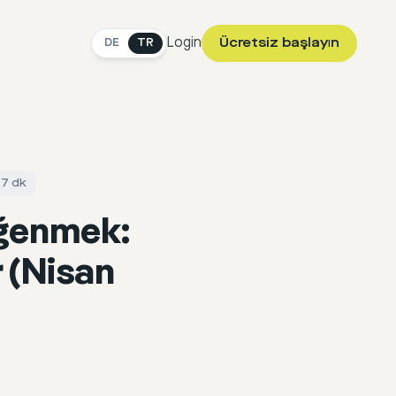
Login
Ücretsiz başlayın
DE
TR
 7 dk
eğenmek:
 (Nisan