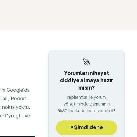
🚀
Yorumları nihayet
ciddiye almaya hazır
mısın?
ini Google'da
replient.ai ile yorum
ları, Reddit
yönetiminde zamanının
ç nokta yoktu.
%80’ine kadarını tasarruf et!
I"yı açtı. Ve
↗
Şimdi dene