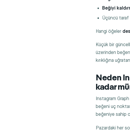
Beğiyi kaldı
Üçüncü taraf 
Hangi öğeler
des
Küçük bir güncell
üzerinden beğenme
kırıklığına uğratan
Neden In
kadar mü
Instagram Graph 
beğeni uç nokta
beğeniye sahip o
Pazardaki her so