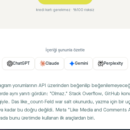
kredi kartı gerekmez · %100 risksiz
İçeriği şununla özetle
ChatGPT
Claude
Gemini
Perplexity
stagram yorumlarının API üzerinden beğenilip beğenilemeyeceğ
erde aynı yanıtı gördün: "Olmaz." Stack Overflow, GitHub konu
iğiyle. Das
like_count
-Feld war salt okunurdu, yazma için bir u
a kadar bu doğru değildi. Meta "Like Media and Comments AP
yada bunu üretimde kullanan ilk araçlardan biri.