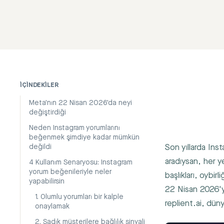
İÇINDEKILER
Meta'nın 22 Nisan 2026'da neyi
değiştirdiği
Neden Instagram yorumlarını
beğenmek şimdiye kadar mümkün
Son yıllarda In
değildi
aradıysan, her y
4 Kullanım Senaryosu: Instagram
yorum beğenileriyle neler
başlıkları, oybirl
yapabilirsin
22 Nisan 2026'y
1. Olumlu yorumları bir kalple
replient.ai, dün
onaylamak
2. Sadık müşterilere bağlılık sinyali