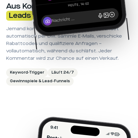
HEUTE, 14:02
Aus Kommentaren werden
Leads
.
Nachricht …
Jemand kommentiert „GUIDE“ → der Link landet
automatisch per DM. Sammle E-Mails, verschicke
Rabattcodes und qualifiziere Anfragen –
vollautomatisch, während du schläfst. Jeder
Kommentar wird zur Chance auf einen Verkauf.
Keyword-Trigger
Läuft 24/7
Gewinnspiele & Lead-Funnels
9:41