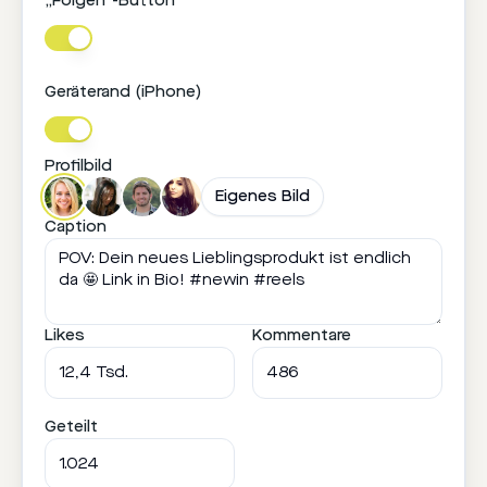
„Folgen“-Button
Geräterand (iPhone)
Profilbild
Eigenes Bild
Caption
Likes
Kommentare
deine.marke
Folgen
POV:
Dein
neues
Lieblingsprodukt
Geteilt
12,4
ist
Tsd.
endlich
da 🤩
486