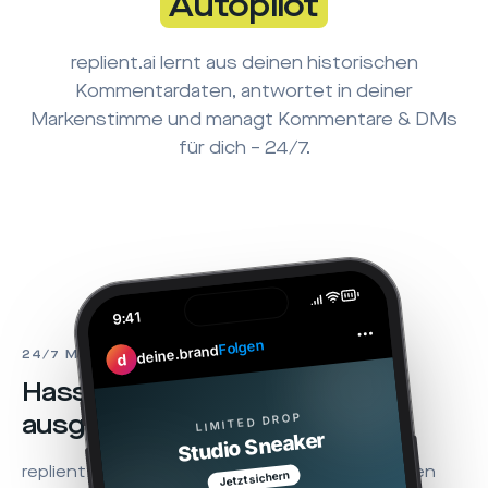
Autopilot
replient.ai lernt aus deinen historischen
Kommentardaten, antwortet in deiner
Markenstimme und managt Kommentare & DMs
für dich – 24/7.
9:41
Folgen
deine.brand
24/7 MODERATION
d
Hass & Spam?
Automatisch
LIMITED DROP
ausgeblendet.
Studio Sneaker
replient.ai erkennt Spam, Hass und Beleidigungen
Jetzt sichern