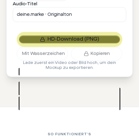
Link in
Audio-Titel
Bio!
1.024
#newin
#reels
arke · Originalton
·
deine.marke · Originalton
·
HD-Download (PNG)
DEIN REEL
9:41
Video oder Bild
Mit Wasserzeichen
Kopieren
hochladen
Reels
Lade zuerst ein Video oder Bild hoch, um dein
MP4, WebM oder Foto · bleibt im Browser
Mockup zu exportieren.
SO FUNKTIONIERT’S