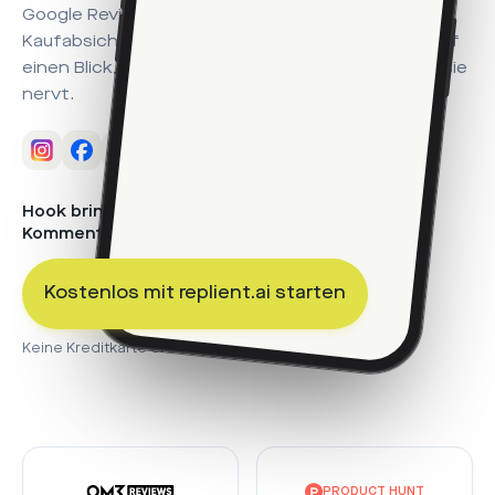
Google Reviews – alles an einem Ort, nach
Kaufabsicht sortiert. Die KI-Analytics zeigen dir auf
einen Blick, was deine Community kauft und was sie
nervt.
Hook bringt Reichweite – replient bringt die
Kommentare unter Kontrolle.
Kaufabsicht
42 %
Fragen
Kostenlos mit replient.ai starten
31 %
Spam (verborgen)
12 %
Keine Kreditkarte erforderlich · jederzeit kündbar
PRODUCT HUNT