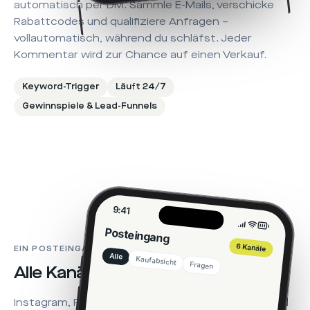
automatisch per DM. Sammle E-Mails, verschicke
Rabattcodes und qualifiziere Anfragen –
vollautomatisch, während du schläfst. Jeder
Kommentar wird zur Chance auf einen Verkauf.
Keyword-Trigger
Läuft 24/7
Gewinnspiele & Lead-Funnels
9:41
Posteingang
6 Kanäle
EIN POSTEINGANG + KI-ANALYTICS
Alle
Kaufabsicht
Fragen
Alle Kanäle.
Ein Posteingang
.
Instagram, Facebook, TikTok, YouTube, LinkedIn und