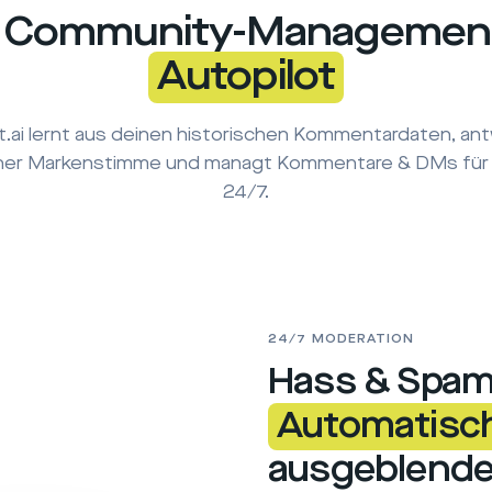
n Community-Management
Autopilot
nt.ai lernt aus deinen historischen Kommentardaten, an
iner Markenstimme und managt Kommentare & DMs für 
24/7.
24/7 MODERATION
Hass & Spa
Automatisc
ausgeblende