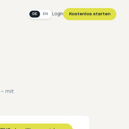
Login
Kostenlos starten
DE
EN
 – mit