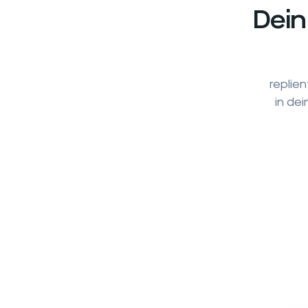
Dei
replie
in de