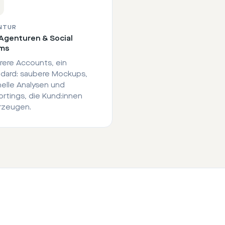
NTUR
Agenturen & Social
ms
ere Accounts, ein
dard: saubere Mockups,
elle Analysen und
rtings, die Kund:innen
rzeugen.