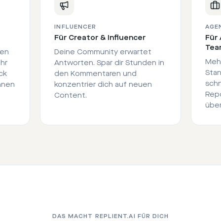
INFLUENCER
AGE
Für Creator & Influencer
Für 
Tea
ten
Deine Community erwartet
Mehr
hr
Antworten. Spar dir Stunden in
Stan
ck
den Kommentaren und
schn
nnen
konzentrier dich auf neuen
Repo
Content.
übe
DAS MACHT REPLIENT.AI FÜR DICH