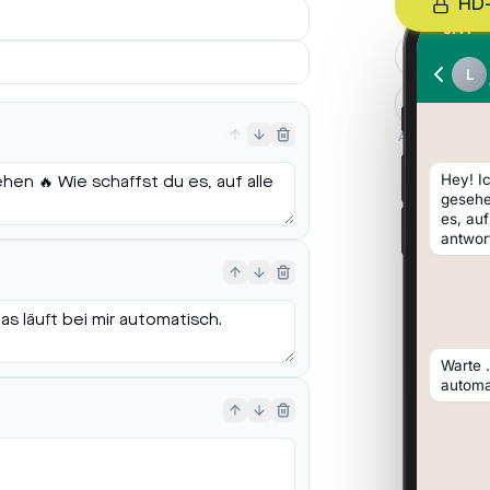
HD
9:41
G
L
Alles passiert
Hey! Ic
gesehe
es, au
antwor
Warte 
automa