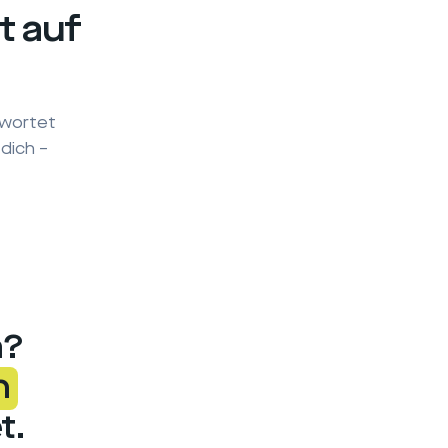
 auf
twortet
dich –
m?
h
t.