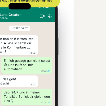
-PNG ohne Wasserzeichen
ratis-PNG mit Wasserzeichen
Lena Creator
online
In Zwischenablage kopieren
HEUTE, 14:02
 in deinem Browser – nichts wird hochgeladen
oder gespeichert.
h hab dein letztes Reel 
n 🔥 Wie schaffst du 
f alle Kommentare zu 
ten?
14:02
Ehrlich gesagt: gar nicht selbst 
😅 Das läuft bei mir 
automatisch.
14:03
… das geht 
tisch?!
14:03
Jep, 24/7 und in meiner 
Tonalität. Schick dir gleich den 
Link 👇
14:04