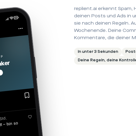
replient.ai erkennt Spam,
deinen Posts und Ads in u
sie nach deinen Regeln. 
Wochenende. Deine Commu
Kommentare, die deiner M
In unter 3 Sekunden
Post
OP
Deine Regeln, deine Kontroll
aker
n
klingen
Std.
lt – bin so