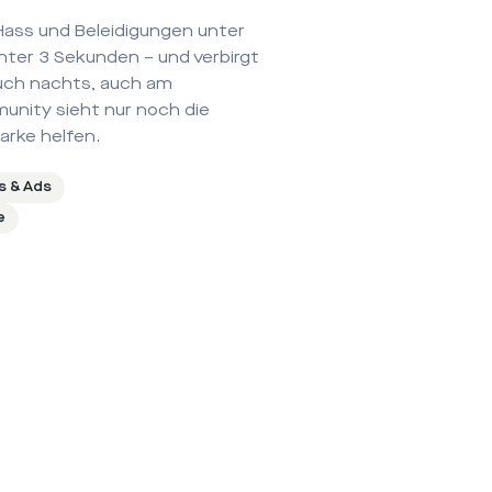
 Hass und Beleidigungen unter
nter 3 Sekunden – und verbirgt
Auch nachts, auch am
nity sieht nur noch die
arke helfen.
s & Ads
e