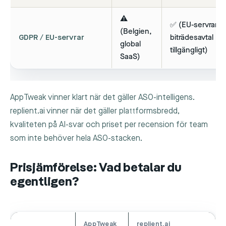
⚠️
✅ (EU-servrar,
(Belgien,
GDPR / EU-servrar
biträdesavtal
global
tillgängligt)
SaaS)
AppTweak vinner klart när det gäller ASO-intelligens.
replient.ai vinner när det gäller plattformsbredd,
kvaliteten på AI-svar och priset per recension för team
som inte behöver hela ASO-stacken.
Prisjämförelse: Vad betalar du
egentligen?
AppTweak
replient.ai