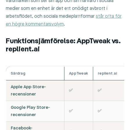
varumärken som ser sin app och sin närvaro i sociala
medier som en enhet är det ett onödigt avbrott i
arbetsflödet, och sociala medieplattformar
står ofta för
en högre kommentarsvolym
.
Funktionsjämförelse: AppTweak vs.
replient.ai
Särdrag
AppTweak
replient.ai
Apple App Store-
✅
✅
recensioner
Google Play Store-
✅
✅
recensioner
Facebook-