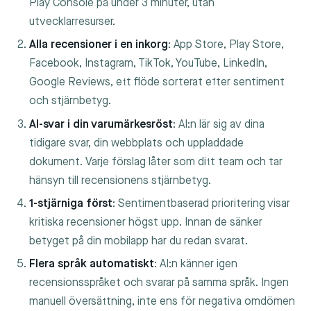
Play Console på under 3 minuter, utan
utvecklarresurser.
Alla recensioner i en inkorg
: App Store, Play Store,
Facebook, Instagram, TikTok, YouTube, LinkedIn,
Google Reviews, ett flöde sorterat efter sentiment
och stjärnbetyg.
AI-svar i din varumärkesröst
: AI:n lär sig av dina
tidigare svar, din webbplats och uppladdade
dokument. Varje förslag låter som ditt team och tar
hänsyn till recensionens stjärnbetyg.
1-stjärniga först
: Sentimentbaserad prioritering visar
kritiska recensioner högst upp. Innan de sänker
betyget på din mobilapp har du redan svarat.
Flera språk automatiskt
: AI:n känner igen
recensionsspråket och svarar på samma språk. Ingen
manuell översättning, inte ens för negativa omdömen