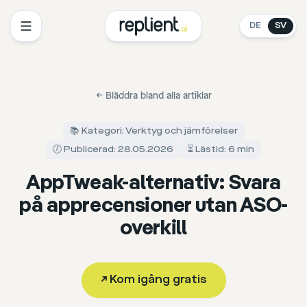
DE
SV
←
Bläddra bland alla artiklar
📚 Kategori: Verktyg och jämförelser
🕖 Publicerad: 28.05.2026
⏳ Lästid: 6 min
AppTweak-alternativ: Svara
på apprecensioner utan ASO-
overkill
↗
Kom igång gratis