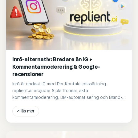
Inrō-alternativ: Bredare än IG +
Kommentarmoderering & Google-
recensioner
Inrō är endast IG med Per-Kontakt-prissättning.
replient.ai erbjuder 8 plattformar, äkta
kommentarmoderering, DM-automatisering och Brand-
Voice-AI från 39 €/månad.
↗
läs mer