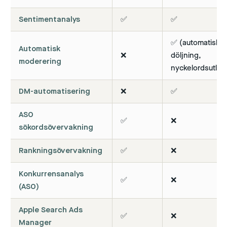
Sentimentanalys
✅
✅
✅ (automatisk
Automatisk
❌
döljning,
moderering
nyckelordsutlös
DM-automatisering
❌
✅
ASO
✅
❌
sökordsövervakning
Rankningsövervakning
✅
❌
Konkurrensanalys
✅
❌
(ASO)
Apple Search Ads
✅
❌
Manager