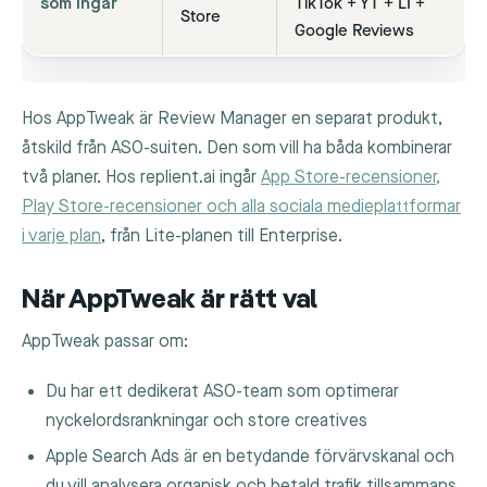
som ingår
TikTok + YT + LI +
Store
Google Reviews
Hos AppTweak är Review Manager en separat produkt,
åtskild från ASO-suiten. Den som vill ha båda kombinerar
två planer. Hos replient.ai ingår
App Store-recensioner,
Play Store-recensioner och alla sociala medieplattformar
i varje plan
, från Lite-planen till Enterprise.
När AppTweak är rätt val
AppTweak passar om:
Du har ett dedikerat ASO-team som optimerar
nyckelordsrankningar och store creatives
Apple Search Ads är en betydande förvärvskanal och
du vill analysera organisk och betald trafik tillsammans