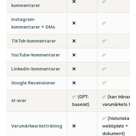
❌
✅
kommentarer
Instagram-
❌
✅
kommentarer + DMs
TikTok-kommentarer
❌
✅
YouTube-kommentarer
❌
✅
LinkedIn-kommentarer
❌
✅
Google Recensioner
❌
✅
✅ (GPT-
✅ (kan tränas p
AI-svar
baserat)
varumärkets ton
✅ (historiska da
Varumärkesröstträning
❌
webbplats +
dokument)