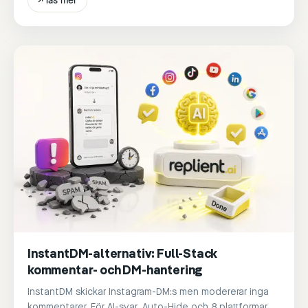
↗
läs mer
InstantDM-alternativ: Full-Stack
kommentar- och DM-hantering
InstantDM skickar Instagram-DM:s men modererar inga
kommentarer. För AI-svar, Auto-Hide och 8 plattformar