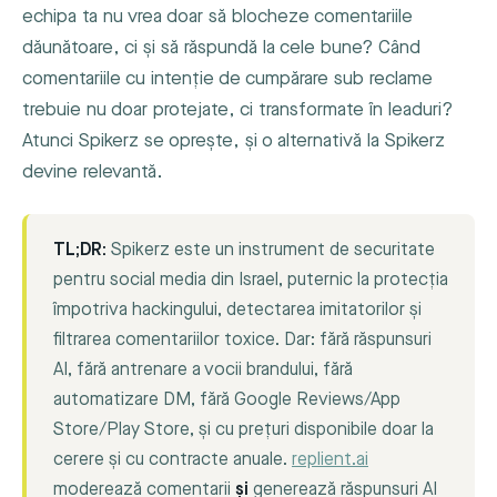
echipa ta nu vrea doar să blocheze comentariile
dăunătoare, ci și să răspundă la cele bune? Când
comentariile cu intenție de cumpărare sub reclame
trebuie nu doar protejate, ci transformate în leaduri?
Atunci Spikerz se oprește, și o alternativă la Spikerz
devine relevantă.
TL;DR:
Spikerz este un instrument de securitate
pentru social media din Israel, puternic la protecția
împotriva hackingului, detectarea imitatorilor și
filtrarea comentariilor toxice. Dar: fără răspunsuri
AI, fără antrenare a vocii brandului, fără
automatizare DM, fără Google Reviews/App
Store/Play Store, și cu prețuri disponibile doar la
cerere și cu contracte anuale.
replient.ai
moderează comentarii
și
generează răspunsuri AI