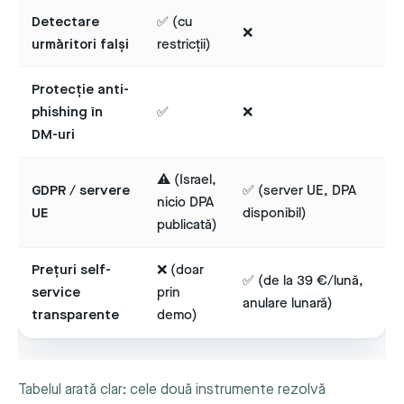
Detectare
✅ (cu
❌
urmăritori falși
restricții)
Protecție anti-
phishing în
✅
❌
DM-uri
⚠️ (Israel,
GDPR / servere
✅ (server UE, DPA
nicio DPA
UE
disponibil)
publicată)
Prețuri self-
❌ (doar
✅ (de la 39 €/lună,
service
prin
anulare lunară)
transparente
demo)
Tabelul arată clar: cele două instrumente rezolvă