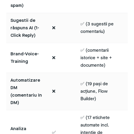
spam)
Sugestii de
✅ (3 sugestii pe
răspuns AI (1-
❌
comentariu)
Click Reply)
✅ (comentarii
Brand-Voice-
❌
istorice + site +
Training
documente)
Automatizare
✅ (19 pași de
DM
❌
acțiune, Flow
(comentariu în
Builder)
DM)
✅ (17 etichete
automate incl.
Analiza
✅
intenție de