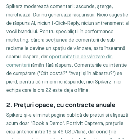
Spikerz moderează comentarii: ascunde, șterge,
marchează. Dar nu generează răspunsuri. Nicio sugestie
de răspuns AI, niciun 1-Click-Reply, niciun antrenament al
vocii brandului. Pentru specialiștii în performance
marketing, cărora secțiunea de comentarii de sub
reclame le devine un spațiu de vânzare, asta înseamnă:
spamul dispare, dar
oportunitățile de vânzare din
comentarii
rămân fără răspuns. Comentariile cu intenție
de cumpărare ("Cât costă?", "Aveți și în albastru?") se
pierd, pentru că nimeni nu răspunde, nici Spikerz, nici
echipa care la ora 22 este deja offline.
2. Prețuri opace, cu contracte anuale
Spikerz și-a eliminat pagina publică de prețuri și afișează
acum doar "Book a Demo". Potrivit Capterra, prețurile
erau anterior între 15 și 45 USD/lună, dar condițiile