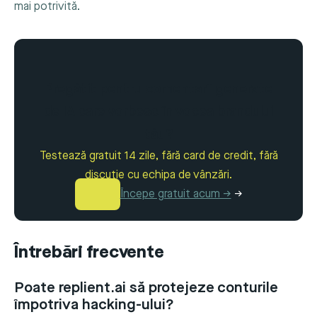
mai potrivită.
Pregătit pentru comentarii generate
de IA care vorbesc în vocea brandului
tău?
Testează gratuit 14 zile, fără card de credit, fără
discuție cu echipa de vânzări.
Începe gratuit acum →
→
Întrebări frecvente
Poate replient.ai să protejeze conturile
împotriva hacking-ului?