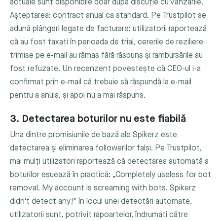
actuale sunt disponibile doar după discuție cu vânzările.
Așteptarea: contract anual ca standard. Pe Trustpilot se
adună plângeri legate de facturare: utilizatorii raportează
că au fost taxați în perioada de trial, cererile de reziliere
trimise pe e-mail au rămas fără răspuns și rambursările au
fost refuzate. Un recenzent povestește că CEO-ul i-a
confirmat prin e-mail că trebuie să răspundă la e-mail
pentru a anula, și apoi nu a mai răspuns.
3. Detectarea boturilor nu este fiabilă
Una dintre promisiunile de bază ale Spikerz este
detectarea și eliminarea followerilor falși. Pe Trustpilot,
mai mulți utilizatori raportează că detectarea automată a
boturilor eșuează în practică: „Completely useless for bot
removal. My account is screaming with bots. Spikerz
didn't detect any!" În locul unei detectări automate,
utilizatorii sunt, potrivit rapoartelor, îndrumați către