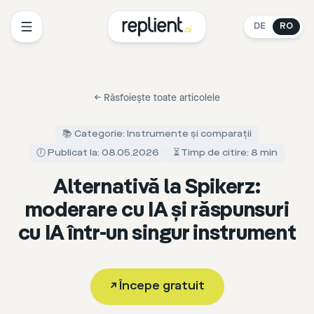
DE
RO
←
Răsfoiește toate articolele
📚 Categorie: Instrumente și comparații
🕖 Publicat la: 08.05.2026
⏳ Timp de citire: 8 min
Alternativă la Spikerz:
moderare cu IA și răspunsuri
cu IA într-un singur instrument
↗
Începe gratuit