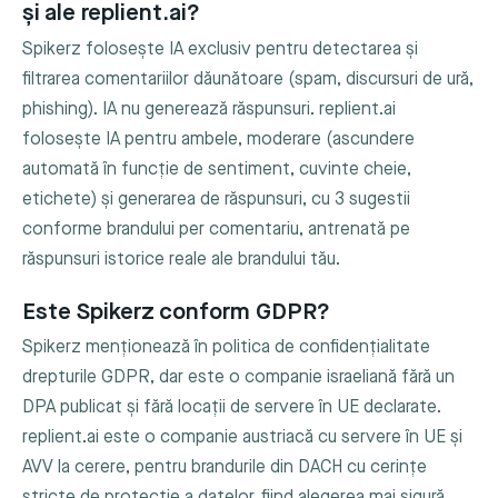
și ale replient.ai?
Spikerz folosește IA exclusiv pentru detectarea și
filtrarea comentariilor dăunătoare (spam, discursuri de ură,
phishing). IA nu generează răspunsuri. replient.ai
folosește IA pentru ambele, moderare (ascundere
automată în funcție de sentiment, cuvinte cheie,
etichete) și generarea de răspunsuri, cu 3 sugestii
conforme brandului per comentariu, antrenată pe
răspunsuri istorice reale ale brandului tău.
Este Spikerz conform GDPR?
Spikerz menționează în politica de confidențialitate
drepturile GDPR, dar este o companie israeliană fără un
DPA publicat și fără locații de servere în UE declarate.
replient.ai este o companie austriacă cu servere în UE și
AVV la cerere, pentru brandurile din DACH cu cerințe
stricte de protecție a datelor, fiind alegerea mai sigură.