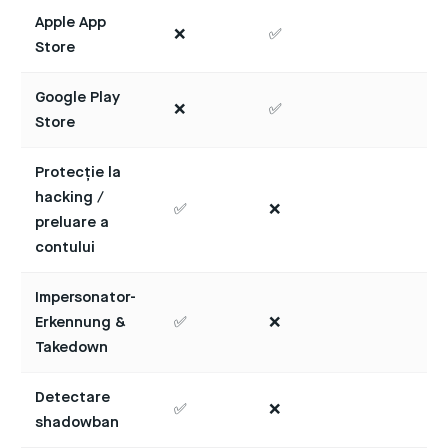
Apple App
❌
✅
Store
Google Play
❌
✅
Store
Protecție la
hacking /
✅
❌
preluare a
contului
Impersonator-
Erkennung &
✅
❌
Takedown
Detectare
✅
❌
shadowban