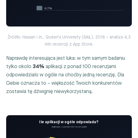
0,7%
Źródło: Hassan i in., Queen's University (SAIL), 2018 – analiza 4,3
mln recenzji z App Store.
Naprawdę interesująca jest luka: w tym samym badaniu
tylko około
34%
aplikacji z ponad 100 recenzjami
odpowiedziało w ogóle na choćby jedną recenzję. Dla
Ciebie oznacza to – większość Twoich konkurentów
zostawia tę dźwignię niewykorzystaną.
Ile aplikacji w ogóle odpowiada?
Aplikacje z ponad 100 recenzjami