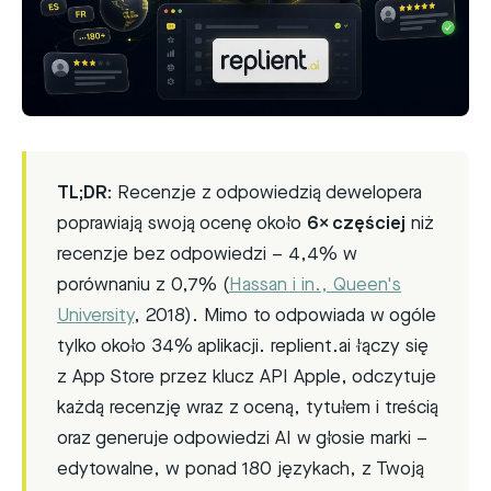
TL;DR:
Recenzje z odpowiedzią dewelopera
poprawiają swoją ocenę około
6× częściej
niż
recenzje bez odpowiedzi – 4,4% w
porównaniu z 0,7% (
Hassan i in., Queen's
University
, 2018). Mimo to odpowiada w ogóle
tylko około 34% aplikacji. replient.ai łączy się
z App Store przez klucz API Apple, odczytuje
każdą recenzję wraz z oceną, tytułem i treścią
oraz generuje odpowiedzi AI w głosie marki –
edytowalne, w ponad 180 językach, z Twoją