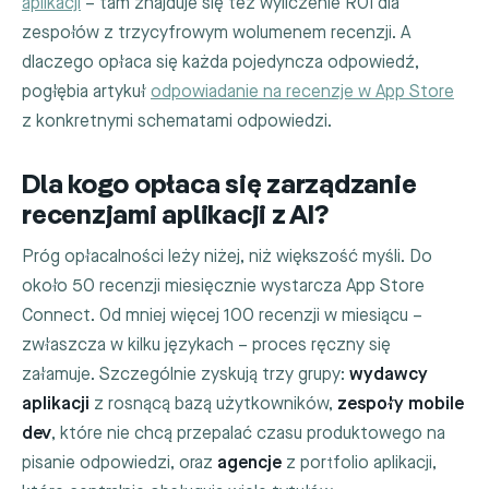
aplikacji
– tam znajduje się też wyliczenie ROI dla
zespołów z trzycyfrowym wolumenem recenzji. A
dlaczego opłaca się każda pojedyncza odpowiedź,
pogłębia artykuł
odpowiadanie na recenzje w App Store
z konkretnymi schematami odpowiedzi.
Dla kogo opłaca się zarządzanie
recenzjami aplikacji z AI?
Próg opłacalności leży niżej, niż większość myśli. Do
około 50 recenzji miesięcznie wystarcza App Store
Connect. Od mniej więcej 100 recenzji w miesiącu –
zwłaszcza w kilku językach – proces ręczny się
załamuje. Szczególnie zyskują trzy grupy:
wydawcy
aplikacji
z rosnącą bazą użytkowników,
zespoły mobile
dev
, które nie chcą przepalać czasu produktowego na
pisanie odpowiedzi, oraz
agencje
z portfolio aplikacji,