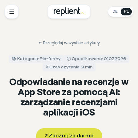
DE
PL
←
Przeglądaj wszystkie artykuły
📚 Kategoria: Platformy
🕖 Opublikowano: 01.07.2026
⏳ Czas czytania: 9 min
Odpowiadanie na recenzje w
App Store za pomocą AI:
zarządzanie recenzjami
aplikacji iOS
↗
Zacznij za darmo