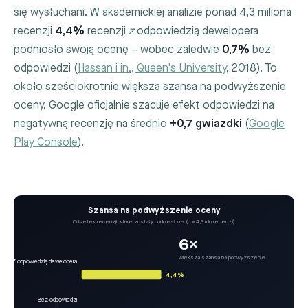
się wysłuchani. W akademickiej analizie ponad 4,3 miliona
recenzji
4,4%
recenzji
z
odpowiedzią dewelopera
podniosło swoją ocenę – wobec zaledwie
0,7%
bez
odpowiedzi (
Hassan i in., Queen's University
, 2018). To
około sześciokrotnie większa szansa na podwyższenie
oceny. Google oficjalnie szacuje efekt odpowiedzi na
negatywną recenzję na średnio
+0,7 gwiazdki
(
Google
Play Console
).
Szansa na podwyższenie oceny
Odsetek recenzji, które zostały podniesione (n = 4,3 mln recenzji)
6×
większa szansa na podwyższenie
Z odpowiedzią dewelopera
4,4%
Bez odpowiedzi