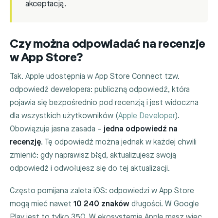
akceptacją.
Czy można odpowiadać na recenzje
w App Store?
Tak. Apple udostępnia w App Store Connect tzw.
odpowiedź dewelopera: publiczną odpowiedź, która
pojawia się bezpośrednio pod recenzją i jest widoczna
dla wszystkich użytkowników (
Apple Developer
).
Obowiązuje jasna zasada –
jedna odpowiedź na
recenzję
. Tę odpowiedź można jednak w każdej chwili
zmienić: gdy naprawisz błąd, aktualizujesz swoją
odpowiedź i odwołujesz się do tej aktualizacji.
Często pomijana zaleta iOS: odpowiedzi w App Store
mogą mieć nawet
10 240 znaków
długości. W Google
Play jest to tylko 350. W ekosystemie Apple masz więc