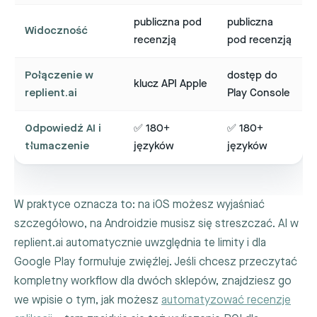
publiczna pod
publiczna
Widoczność
recenzją
pod recenzją
Połączenie w
dostęp do
klucz API Apple
replient.ai
Play Console
Odpowiedź AI i
✅ 180+
✅ 180+
tłumaczenie
języków
języków
W praktyce oznacza to: na iOS możesz wyjaśniać
szczegółowo, na Androidzie musisz się streszczać. AI w
replient.ai automatycznie uwzględnia te limity i dla
Google Play formułuje zwięźlej. Jeśli chcesz przeczytać
kompletny workflow dla dwóch sklepów, znajdziesz go
we wpisie o tym, jak możesz
automatyzować recenzje