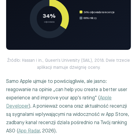
34% odpowiada na recenzje
34%
66% milczy
odpowiada
Źródło: Hassan i in., Queen's University (SAIL), 2018. Dwie trzecie
aplikacji marnuje dźwignię oceny.
Samo Apple ujmuje to powściągliwie, ale jasno:
reagowanie na opinie „can help you create a better user
experience and improve your app's rating" (
Apple
Developer
). A ponieważ ocena oraz aktualność recenzji
są sygnałami wpływającymi na widoczność w App Store,
zadbany kanał recenzji działa pośrednio na Twój ranking
ASO (
App Radar
, 2026).