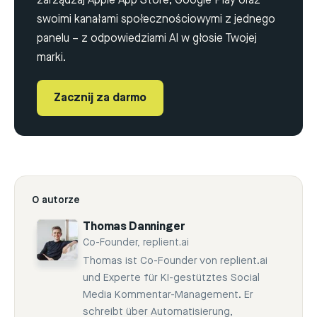
zarządzaj Apple App Store, Google Play oraz
swoimi kanałami społecznościowymi z jednego
panelu – z odpowiedziami AI w głosie Twojej
marki.
Zacznij za darmo
O autorze
Thomas Danninger
Co-Founder, replient.ai
Thomas ist Co-Founder von replient.ai
und Experte für KI-gestütztes Social
Media Kommentar-Management. Er
schreibt über Automatisierung,