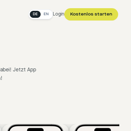
Login
Kostenlos starten
DE
EN
 dabei! Jetzt App
n!