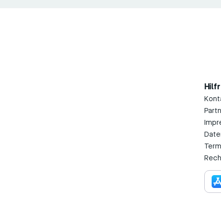
Hilf
Kont
Part
Impr
Date
Term
Rech