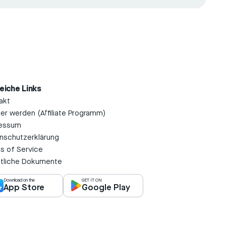
reiche Links
akt
ner werden (Affiliate Programm)
essum
nschutzerklärung
s of Service
tliche Dokumente
Download on the
GET IT ON
App Store
Google Play