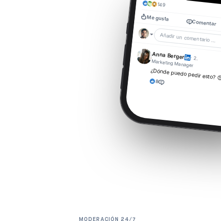
149
Me gusta
Comentar
Añadir un comentario …
Anna Berger
·
2.
Marketing Manager
¿Dónde puedo pedir esto? 
8
MODERACIÓN 24/7