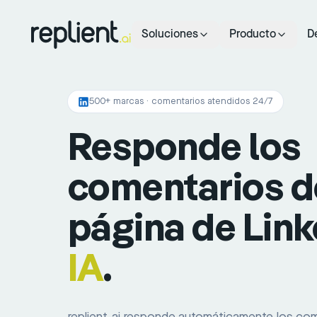
Soluciones
Producto
D
500+ marcas · comentarios atendidos 24/7
Responde los
comentarios d
página de Lin
IA
.