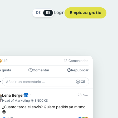
Login
Empieza gratis
DE
ES
149
12
Comentarios
 gusta
Comentar
Republicar
Añadir un comentario …
Lena Berger
·
1.
23 h
Head of Marketing @ SNOCKS
¿Cuánto tarda el envío? Quiero pedirlo ya mismo
😍