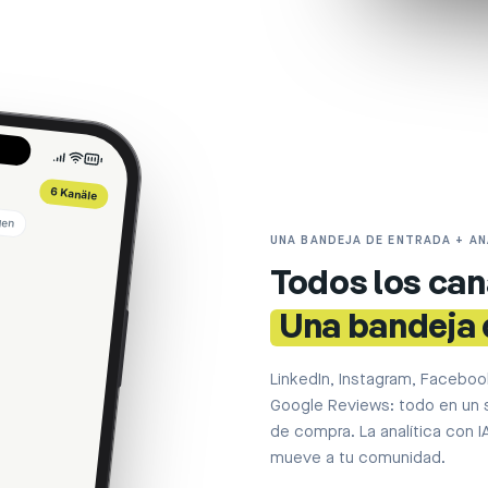
6 Kanäle
gen
UNA BANDEJA DE ENTRADA + AN
Todos los can
Una bandeja 
LinkedIn, Instagram, Facebook
Google Reviews: todo en un s
de compra. La analítica con 
mueve a tu comunidad.