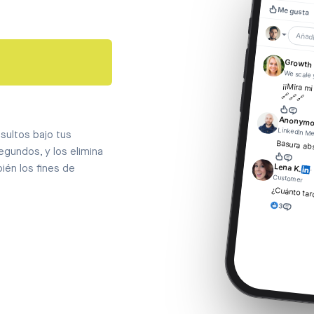
Me gusta
Añadi
Growth 
We scale 
¡¡Mira mi
🔗🔗🔗
Anonym
LinkedIn M
nsultos bajo tus
Basura abs
egundos, y los elimina
Lena K.
ién los fines de
Customer
¿Cuánto tar
3