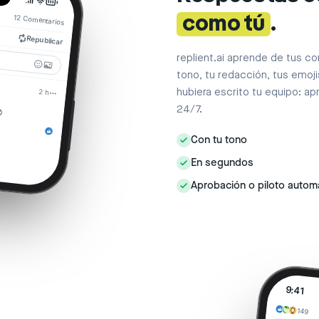
como tú
.
12
Comentarios
Republicar
replient.ai aprende de tus co
tono, tu redacción, tus emoj
hubiera escrito tu equipo: a
2 h

24/7.
Con tu tono
En segundos
Aprobación o piloto autom
9:41
149