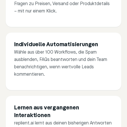
Fragen zu Preisen, Versand oder Produktdetails
– mit nur einem Klick.
Favorite answer
Alterna
Thank yo
Individuelle Automatisierungen
you enjo
Wähle aus über 100 Workflows, die Spam
ausblenden, FAQs beantworten und dein Team
benachrichtigen, wenn wertvolle Leads
kommentieren.
Edit
Send
Edit
Lernen aus vergangenen
Interaktionen
replient.ai lernt aus deinen bisherigen Antworten