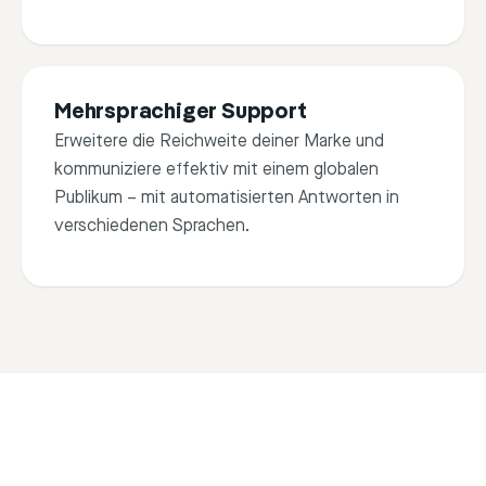
3
Juan Castro
Mehrsprachiger Support
I love this product. i alway
Erweitere die Reichweite deiner Marke und
something like this but ....
kommuniziere effektiv mit einem globalen
Publikum – mit automatisierten Antworten in
verschiedenen Sprachen.