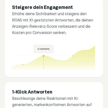
Steigere dein Engagement
FB Account
IG Account
TikTok
Erhöhe deine Sichtbarkeit und steigere den
ROAS mit KI-gestützten Antworten, die deinen
Anzeigen-Relevanz-Score verbessern und die
Kosten pro Conversion senken.
0
comments
1-Klick Antworten
Beschleunige deine Reaktionen mit KI-
generierten, markenkonformen Antworten auf